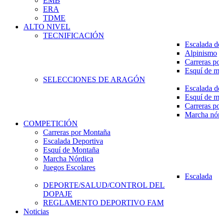
EMB
ERA
TDME
ALTO NIVEL
TECNIFICACIÓN
Escalada d
Alpinismo
Carreras p
Esquí de 
SELECCIONES DE ARAGÓN
Escalada d
Esquí de 
Carreras p
Marcha nó
COMPETICIÓN
Carreras por Montaña
Escalada Deportiva
Esquí de Montaña
Marcha Nórdica
Juegos Escolares
Escalada
DEPORTE/SALUD/CONTROL DEL
DOPAJE
REGLAMENTO DEPORTIVO FAM
Noticias