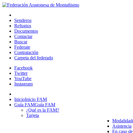
Senderos
Refugios
Documentos
Contactar
Buscar
Federate
Contratación
Carpeta del federado
Facebook
Twitter
YouTube
Instagram
Inicio
Inicio FAM
Guía FAM
Guía FAM
¿Qué es la FAM?
Tarjeta
Modalidad
Asistencia
En caso de