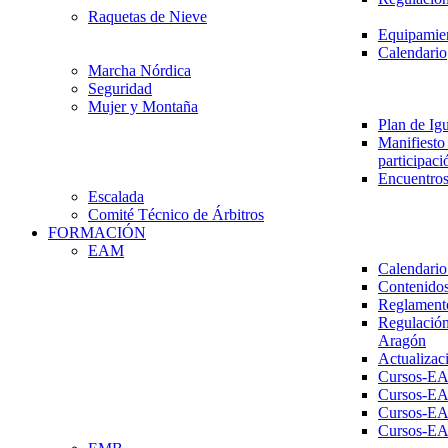
Raquetas de Nieve
Equipamien
Calendario
Marcha Nórdica
Seguridad
Mujer y Montaña
Plan de Ig
Manifiesto 
participaci
Encuentros
Escalada
Comité Técnico de Árbitros
FORMACIÓN
EAM
Calendario
Contenidos
Reglament
Regulación
Aragón
Actualizac
Cursos-E
Cursos-E
Cursos-E
Cursos-E