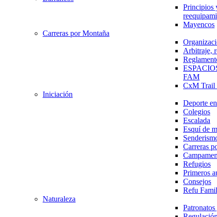
Principios 
reequipami
Mayencos
Carreras por Montaña
Organizaci
Arbitraje,
Reglament
ESPACIO
FAM
CxM Trai
Iniciación
Deporte en 
Colegios
Escalada
Esquí de 
Senderism
Carreras p
Campamen
Refugios
Primeros a
Consejos
Refu Fami
Naturaleza
Patronato
Regulación