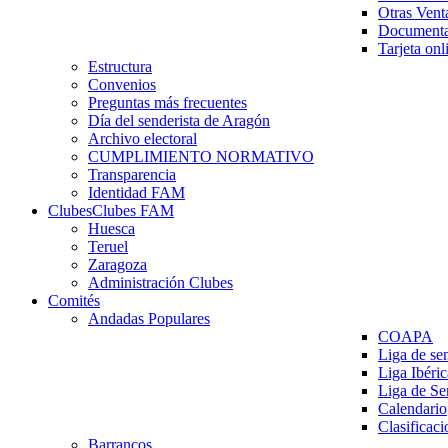
Otras Vent
Documenta
Tarjeta onl
Estructura
Convenios
Preguntas más frecuentes
Día del senderista de Aragón
Archivo electoral
CUMPLIMIENTO NORMATIVO
Transparencia
Identidad FAM
Clubes
Clubes FAM
Huesca
Teruel
Zaragoza
Administración Clubes
Comités
Andadas Populares
COAPA
Liga de se
Liga Ibéri
Liga de S
Calendario
Clasificaci
Barrancos