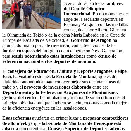
acercando éste a los
estándares
del Comité Olímpico
Internacional
. En un momento de
auge de la escalada deportiva en
España y Aragón, con las medallas
conseguidas por Alberto Ginés en
la Olimpiada de Tokio o de la ejeana María Laborda en la Copa de
Europa de Escalada de Velocidad, el
Gobierno de Aragón
ha
anunciado una importante
inversión
, con subvenciones de los
fondos europeos
del programa de recuperación Next Generation,
para
seguir potenciando estas instalaciones
como
centro de
referencia nacional en los deportes de montaña
.
El
consejero de Educación, Cultura y Deporte aragonés, Felipe
Faci
, ha
visitado
este mes la
Escuela de Montaña
, que es de
titularidad autonómica, para conocer mejor sus distintas líneas de
trabajo y el
proyecto de inversiones
elaborado
entre ese
Departamento y la Federación Aragonesa de Montañismo,
gestora del centro
. La ampliación y mejora de su rocódromo es el
principal objetivo, aunque también se incluyen obras como la mejora
de la eficiencia energética en las instalaciones.
Estas
reformas
ayudarán en primer lugar a
preparar competidores
de alto nivel
, ya que la
Escuela de Montaña de Benasque
está
adscrita
como centro al
Consejo Superior de Deportes
;
además,