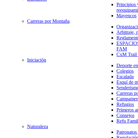
Principios 
reequipami
Mayencos
Carreras por Montaña
Organizaci
Arbitraje,
Reglament
ESPACIO
FAM
CxM Trai
Iniciación
Deporte en 
Colegios
Escalada
Esquí de 
Senderism
Carreras p
Campamen
Refugios
Primeros a
Consejos
Refu Fami
Naturaleza
Patronato
Regulación