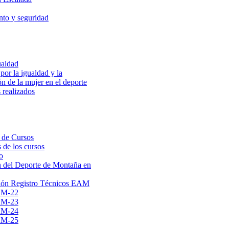
to y seguridad
ualdad
por la igualdad y la
ón de la mujer en el deporte
 realizados
 de Cursos
 de los cursos
o
 del Deporte de Montaña en
ión Registro Técnicos EAM
AM-22
AM-23
AM-24
AM-25