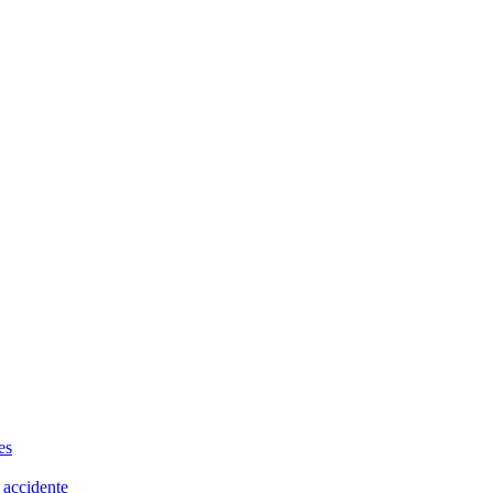
es
 accidente