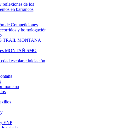
y reflexiones de los
entos en barrancos
ón de Competiciones
 recorridos y homologación
o
S TRAIL MONTAÑA
l es MONTAÑISMO
edad escolar e iniciación
montaña
o
or montaña
tos
uxilios
ly
s y ENP
 Escalada