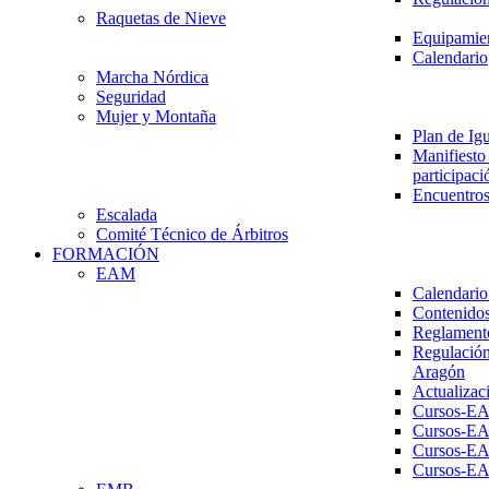
Raquetas de Nieve
Equipamien
Calendario
Marcha Nórdica
Seguridad
Mujer y Montaña
Plan de Ig
Manifiesto 
participaci
Encuentros
Escalada
Comité Técnico de Árbitros
FORMACIÓN
EAM
Calendario
Contenidos
Reglament
Regulación
Aragón
Actualizac
Cursos-E
Cursos-E
Cursos-E
Cursos-E