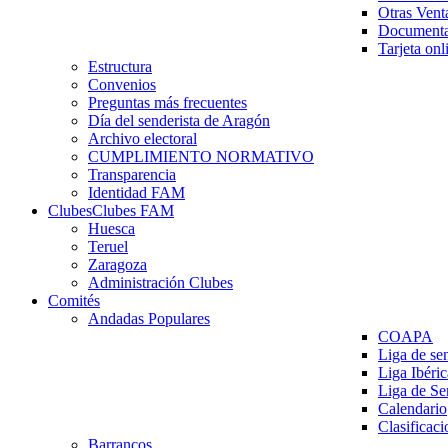
Otras Vent
Documenta
Tarjeta onl
Estructura
Convenios
Preguntas más frecuentes
Día del senderista de Aragón
Archivo electoral
CUMPLIMIENTO NORMATIVO
Transparencia
Identidad FAM
Clubes
Clubes FAM
Huesca
Teruel
Zaragoza
Administración Clubes
Comités
Andadas Populares
COAPA
Liga de se
Liga Ibéri
Liga de S
Calendario
Clasificaci
Barrancos