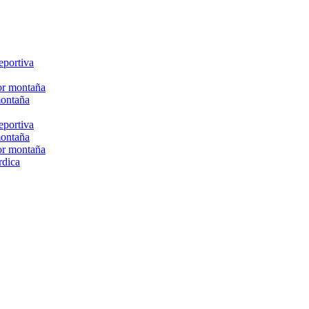
eportiva
or montaña
montaña
eportiva
montaña
or montaña
rdica