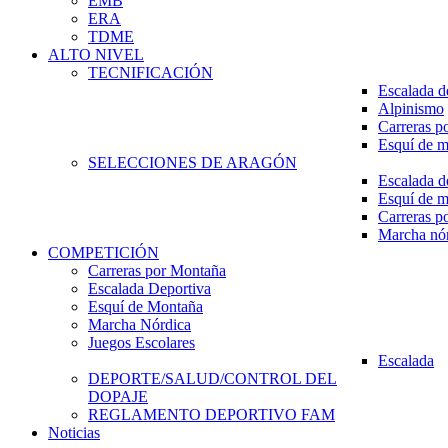
EMB
ERA
TDME
ALTO NIVEL
TECNIFICACIÓN
Escalada d
Alpinismo
Carreras p
Esquí de 
SELECCIONES DE ARAGÓN
Escalada d
Esquí de 
Carreras p
Marcha nó
COMPETICIÓN
Carreras por Montaña
Escalada Deportiva
Esquí de Montaña
Marcha Nórdica
Juegos Escolares
Escalada
DEPORTE/SALUD/CONTROL DEL
DOPAJE
REGLAMENTO DEPORTIVO FAM
Noticias