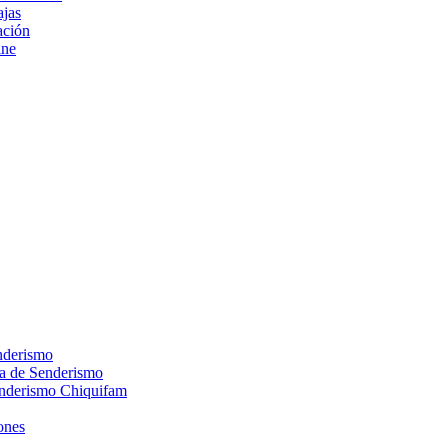
ajas
ción
ine
nderismo
ca de Senderismo
enderismo Chiquifam
ones