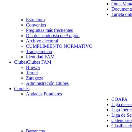
Otras Vent
Documenta
Tarjeta onl
Estructura
Convenios
Preguntas más frecuentes
Día del senderista de Aragón
Archivo electoral
CUMPLIMIENTO NORMATIVO
Transparencia
Identidad FAM
Clubes
Clubes FAM
Huesca
Teruel
Zaragoza
Administración Clubes
Comités
Andadas Populares
COAPA
Liga de se
Liga Ibéri
Liga de S
Calendario
Clasificaci
Barrancos