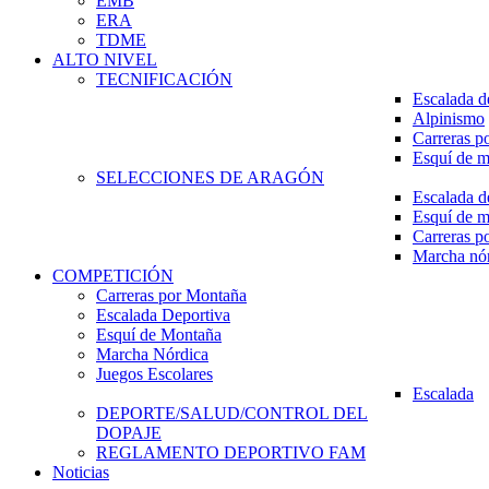
EMB
ERA
TDME
ALTO NIVEL
TECNIFICACIÓN
Escalada d
Alpinismo
Carreras p
Esquí de 
SELECCIONES DE ARAGÓN
Escalada d
Esquí de 
Carreras p
Marcha nó
COMPETICIÓN
Carreras por Montaña
Escalada Deportiva
Esquí de Montaña
Marcha Nórdica
Juegos Escolares
Escalada
DEPORTE/SALUD/CONTROL DEL
DOPAJE
REGLAMENTO DEPORTIVO FAM
Noticias