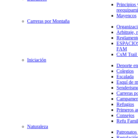
Principios 
reequipami
Mayencos
Carreras por Montaña
Organizaci
Arbitraje,
Reglament
ESPACIO
FAM
CxM Trai
Iniciación
Deporte en 
Colegios
Escalada
Esquí de 
Senderism
Carreras p
Campamen
Refugios
Primeros a
Consejos
Refu Fami
Naturaleza
Patronato
Regulación