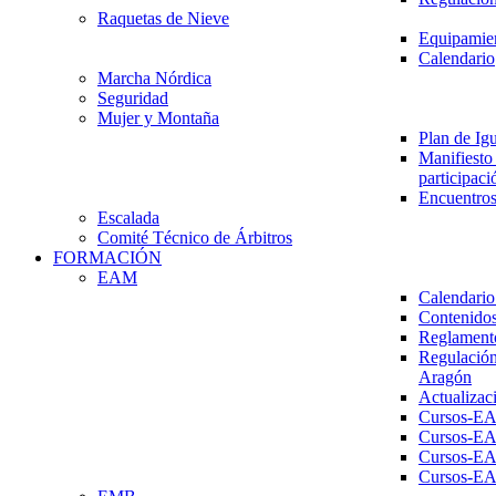
Raquetas de Nieve
Equipamien
Calendario
Marcha Nórdica
Seguridad
Mujer y Montaña
Plan de Ig
Manifiesto 
participaci
Encuentros
Escalada
Comité Técnico de Árbitros
FORMACIÓN
EAM
Calendario
Contenidos
Reglament
Regulación
Aragón
Actualizac
Cursos-E
Cursos-E
Cursos-E
Cursos-E