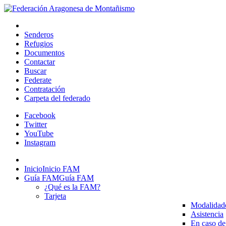
Senderos
Refugios
Documentos
Contactar
Buscar
Federate
Contratación
Carpeta del federado
Facebook
Twitter
YouTube
Instagram
Inicio
Inicio FAM
Guía FAM
Guía FAM
¿Qué es la FAM?
Tarjeta
Modalidad
Asistencia
En caso de