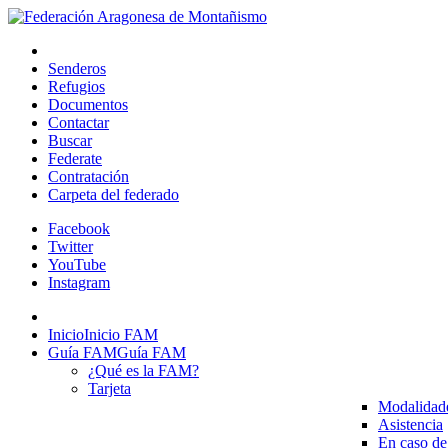
Senderos
Refugios
Documentos
Contactar
Buscar
Federate
Contratación
Carpeta del federado
Facebook
Twitter
YouTube
Instagram
Inicio
Inicio FAM
Guía FAM
Guía FAM
¿Qué es la FAM?
Tarjeta
Modalidad
Asistencia
En caso de