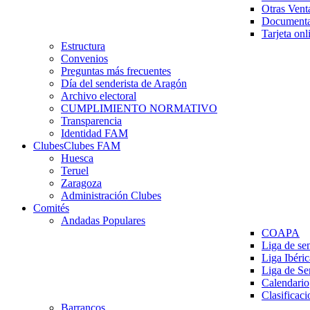
Otras Vent
Documenta
Tarjeta onl
Estructura
Convenios
Preguntas más frecuentes
Día del senderista de Aragón
Archivo electoral
CUMPLIMIENTO NORMATIVO
Transparencia
Identidad FAM
Clubes
Clubes FAM
Huesca
Teruel
Zaragoza
Administración Clubes
Comités
Andadas Populares
COAPA
Liga de se
Liga Ibéri
Liga de S
Calendario
Clasificaci
Barrancos