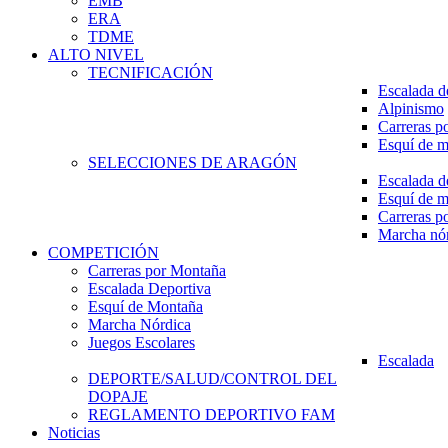
EMB
ERA
TDME
ALTO NIVEL
TECNIFICACIÓN
Escalada d
Alpinismo
Carreras p
Esquí de 
SELECCIONES DE ARAGÓN
Escalada d
Esquí de 
Carreras p
Marcha nó
COMPETICIÓN
Carreras por Montaña
Escalada Deportiva
Esquí de Montaña
Marcha Nórdica
Juegos Escolares
Escalada
DEPORTE/SALUD/CONTROL DEL
DOPAJE
REGLAMENTO DEPORTIVO FAM
Noticias