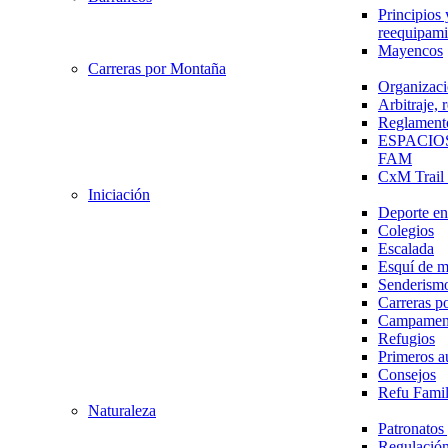
Principios 
reequipami
Mayencos
Carreras por Montaña
Organizaci
Arbitraje,
Reglament
ESPACIO
FAM
CxM Trai
Iniciación
Deporte en 
Colegios
Escalada
Esquí de 
Senderism
Carreras p
Campamen
Refugios
Primeros a
Consejos
Refu Fami
Naturaleza
Patronato
Regulación