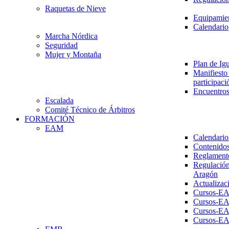
Raquetas de Nieve
Equipamien
Calendario
Marcha Nórdica
Seguridad
Mujer y Montaña
Plan de Ig
Manifiesto 
participaci
Encuentros
Escalada
Comité Técnico de Árbitros
FORMACIÓN
EAM
Calendario
Contenidos
Reglament
Regulación
Aragón
Actualizac
Cursos-E
Cursos-E
Cursos-E
Cursos-E