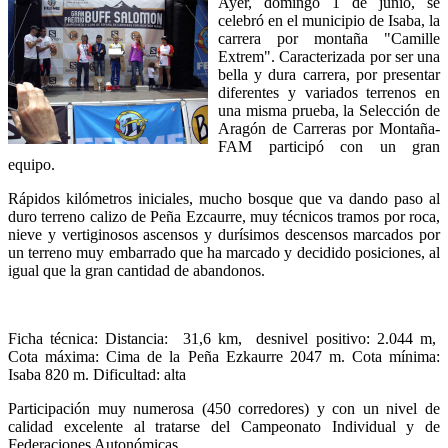
Ayer, domingo 1 de junio, se
celebró en el municipio de Isaba, la
carrera por montaña "Camille
Extrem". Caracterizada por ser una
bella y dura carrera, por presentar
diferentes y variados terrenos en
una misma prueba, la Selección de
Aragón de Carreras por Montaña-
FAM participó con un gran
equipo.
Rápidos kilómetros iniciales, mucho bosque que va dando paso al
duro terreno calizo de Peña Ezcaurre, muy técnicos tramos por roca,
nieve y vertiginosos ascensos y durísimos descensos marcados por
un terreno muy embarrado que ha marcado y decidido posiciones, al
igual que la gran cantidad de abandonos.
Ficha técnica: Distancia: 31,6 km, desnivel positivo: 2.044 m,
Cota máxima: Cima de la Peña Ezkaurre 2047 m. Cota mínima:
Isaba 820 m. Dificultad: alta
Participación muy numerosa (450 corredores) y con un nivel de
calidad excelente al tratarse del Campeonato Individual y de
Federaciones Autonómicas.