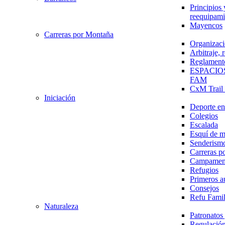
Principios 
reequipami
Mayencos
Carreras por Montaña
Organizaci
Arbitraje,
Reglament
ESPACIO
FAM
CxM Trai
Iniciación
Deporte en 
Colegios
Escalada
Esquí de 
Senderism
Carreras p
Campamen
Refugios
Primeros a
Consejos
Refu Fami
Naturaleza
Patronato
Regulación