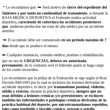
* Le recordamos que: ⮩ Será motivo de
cierre del expediente del
Siniestro y por tanto no continuidad de tratamiento
, si durante la
BAJA MEDICA DEPORTIVA el Federado realiza actividad
deportiva,
careciendo de cobertura los accidentes posteriores
que
pudieran producirse sin estar de alta médica por un accidente
anterior.
⮩ El accidente debe ser comunicado
en un periodo máximo de 7
días
desde que se produce el mismo.
⮩ Cualquier asistencia, consulta médica, pruebas o rehabilitación,
que no sea de
URGENCIAS, deberá ser autorizada
previamente
, de lo contrario será el federado quien se haga cargo
de los costes incurridos.
Les recordamos que la póliza de la Federación se rige según el Real
Decreto 849/1993 por la cual se incluyen las lesiones derivadas de
accidente deportivo, es decir, por
traumatismo
puntual, violento,
súbito y externo
, durante la práctica deportiva,
siempre que no
sean
debidos a lesiones crónicas y/o preexistentes
;
se excluyen
también las enfermedades o
patologías crónicas derivadas de la
práctica habitual del deporte, por microtraumatismos
repetidos,
tales como tendinitis y bursitis crónica, artrosis o artritis,