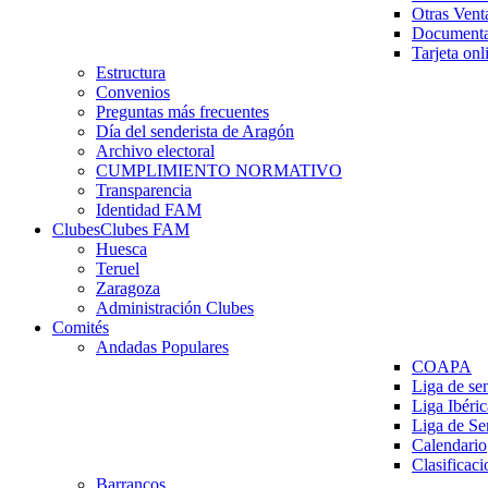
Otras Vent
Documenta
Tarjeta onl
Estructura
Convenios
Preguntas más frecuentes
Día del senderista de Aragón
Archivo electoral
CUMPLIMIENTO NORMATIVO
Transparencia
Identidad FAM
Clubes
Clubes FAM
Huesca
Teruel
Zaragoza
Administración Clubes
Comités
Andadas Populares
COAPA
Liga de se
Liga Ibéri
Liga de S
Calendario
Clasificaci
Barrancos