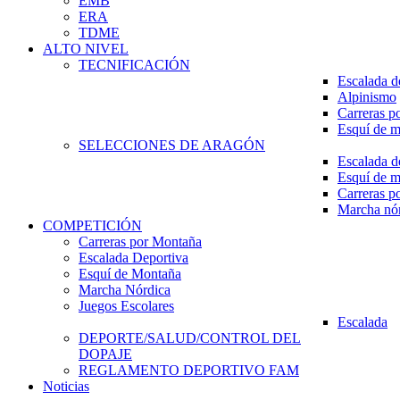
EMB
ERA
TDME
ALTO NIVEL
TECNIFICACIÓN
Escalada d
Alpinismo
Carreras p
Esquí de 
SELECCIONES DE ARAGÓN
Escalada d
Esquí de 
Carreras p
Marcha nó
COMPETICIÓN
Carreras por Montaña
Escalada Deportiva
Esquí de Montaña
Marcha Nórdica
Juegos Escolares
Escalada
DEPORTE/SALUD/CONTROL DEL
DOPAJE
REGLAMENTO DEPORTIVO FAM
Noticias