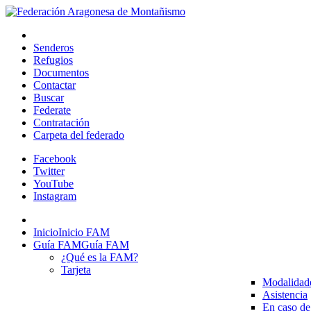
Senderos
Refugios
Documentos
Contactar
Buscar
Federate
Contratación
Carpeta del federado
Facebook
Twitter
YouTube
Instagram
Inicio
Inicio FAM
Guía FAM
Guía FAM
¿Qué es la FAM?
Tarjeta
Modalidad
Asistencia
En caso de