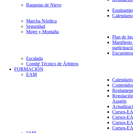
Raquetas de Nieve
Equipamien
Calendario
Marcha Nórdica
Seguridad
Mujer y Montaña
Plan de Ig
Manifiesto 
participaci
Encuentros
Escalada
Comité Técnico de Árbitros
FORMACIÓN
EAM
Calendario
Contenidos
Reglament
Regulación
Aragón
Actualizac
Cursos-E
Cursos-E
Cursos-E
Cursos-E