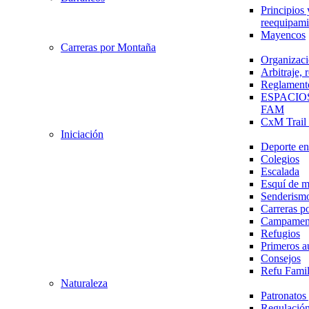
Principios 
reequipami
Mayencos
Carreras por Montaña
Organizaci
Arbitraje,
Reglament
ESPACIO
FAM
CxM Trai
Iniciación
Deporte en 
Colegios
Escalada
Esquí de 
Senderism
Carreras p
Campamen
Refugios
Primeros a
Consejos
Refu Fami
Naturaleza
Patronato
Regulación