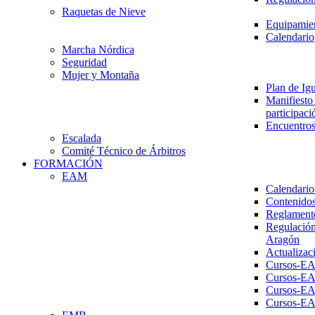
Raquetas de Nieve
Equipamien
Calendario
Marcha Nórdica
Seguridad
Mujer y Montaña
Plan de Ig
Manifiesto 
participaci
Encuentros
Escalada
Comité Técnico de Árbitros
FORMACIÓN
EAM
Calendario
Contenidos
Reglament
Regulación
Aragón
Actualizac
Cursos-E
Cursos-E
Cursos-E
Cursos-E