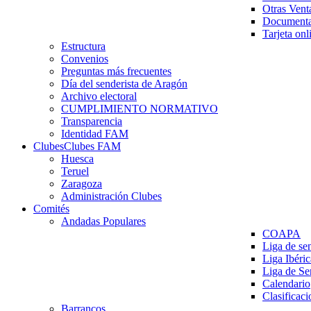
Otras Vent
Documenta
Tarjeta onl
Estructura
Convenios
Preguntas más frecuentes
Día del senderista de Aragón
Archivo electoral
CUMPLIMIENTO NORMATIVO
Transparencia
Identidad FAM
Clubes
Clubes FAM
Huesca
Teruel
Zaragoza
Administración Clubes
Comités
Andadas Populares
COAPA
Liga de se
Liga Ibéri
Liga de S
Calendario
Clasificaci
Barrancos