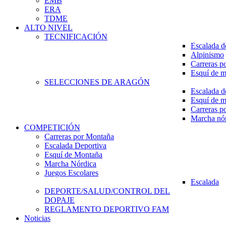
EMB
ERA
TDME
ALTO NIVEL
TECNIFICACIÓN
Escalada d
Alpinismo
Carreras p
Esquí de 
SELECCIONES DE ARAGÓN
Escalada d
Esquí de 
Carreras p
Marcha nó
COMPETICIÓN
Carreras por Montaña
Escalada Deportiva
Esquí de Montaña
Marcha Nórdica
Juegos Escolares
Escalada
DEPORTE/SALUD/CONTROL DEL
DOPAJE
REGLAMENTO DEPORTIVO FAM
Noticias