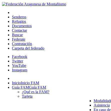
Senderos
Refugios
Documentos
Contactar
Buscar
Federate
Contratación
Carpeta del federado
Facebook
Twitter
YouTube
Instagram
Inicio
Inicio FAM
Guía FAM
Guía FAM
¿Qué es la FAM?
Tarjeta
Modalidad
Asistencia
En caso de