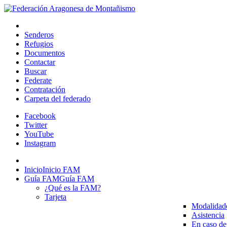
Senderos
Refugios
Documentos
Contactar
Buscar
Federate
Contratación
Carpeta del federado
Facebook
Twitter
YouTube
Instagram
Inicio
Inicio FAM
Guía FAM
Guía FAM
¿Qué es la FAM?
Tarjeta
Modalidad
Asistencia
En caso de