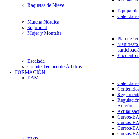
Raquetas de Nieve
Equipamien
Calendario
Marcha Nórdica
Seguridad
Mujer y Montaña
Plan de Ig
Manifiesto 
participaci
Encuentros
Escalada
Comité Técnico de Árbitros
FORMACIÓN
EAM
Calendario
Contenidos
Reglament
Regulación
Aragón
Actualizac
Cursos-E
Cursos-E
Cursos-E
Cursos-E