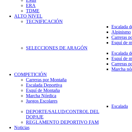
EMB
ERA
TDME
ALTO NIVEL
TECNIFICACIÓN
Escalada d
Alpinismo
Carreras p
Esquí de 
SELECCIONES DE ARAGÓN
Escalada d
Esquí de 
Carreras p
Marcha nó
COMPETICIÓN
Carreras por Montaña
Escalada Deportiva
Esquí de Montaña
Marcha Nórdica
Juegos Escolares
Escalada
DEPORTE/SALUD/CONTROL DEL
DOPAJE
REGLAMENTO DEPORTIVO FAM
Noticias