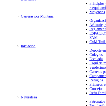
Principios 
reequipami
Mayencos
Carreras por Montaña
Organizaci
Arbitraje,
Reglament
ESPACIO
FAM
CxM Trai
Iniciación
Deporte en 
Colegios
Escalada
Esquí de 
Senderism
Carreras p
Campamen
Refugios
Primeros a
Consejos
Refu Fami
Naturaleza
Patronato
Regulación