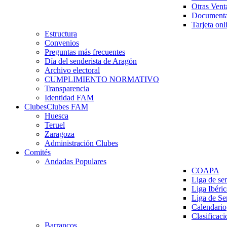
Otras Vent
Documenta
Tarjeta onl
Estructura
Convenios
Preguntas más frecuentes
Día del senderista de Aragón
Archivo electoral
CUMPLIMIENTO NORMATIVO
Transparencia
Identidad FAM
Clubes
Clubes FAM
Huesca
Teruel
Zaragoza
Administración Clubes
Comités
Andadas Populares
COAPA
Liga de se
Liga Ibéri
Liga de S
Calendario
Clasificaci
Barrancos