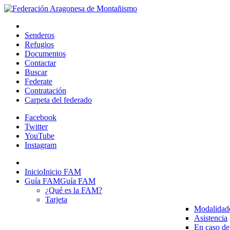
Senderos
Refugios
Documentos
Contactar
Buscar
Federate
Contratación
Carpeta del federado
Facebook
Twitter
YouTube
Instagram
Inicio
Inicio FAM
Guía FAM
Guía FAM
¿Qué es la FAM?
Tarjeta
Modalidad
Asistencia
En caso de