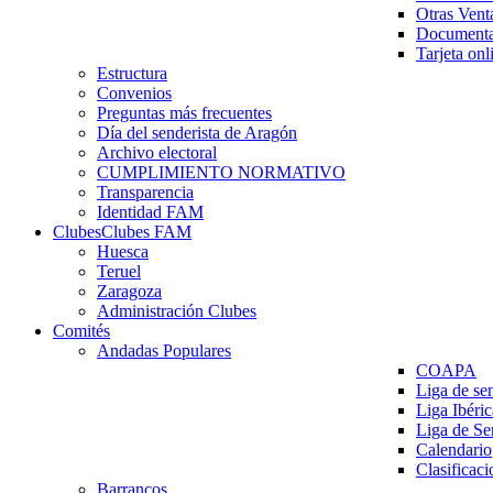
Otras Vent
Documenta
Tarjeta onl
Estructura
Convenios
Preguntas más frecuentes
Día del senderista de Aragón
Archivo electoral
CUMPLIMIENTO NORMATIVO
Transparencia
Identidad FAM
Clubes
Clubes FAM
Huesca
Teruel
Zaragoza
Administración Clubes
Comités
Andadas Populares
COAPA
Liga de se
Liga Ibéri
Liga de S
Calendario
Clasificaci
Barrancos