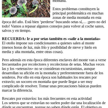
montaña.
Estos problemas constituyen la
principal problemática en muchas
zonas de media montaña en esta
época del año. Está bien ‘perderse’ buscando setas sí,… ¡pero no del
todo! Vamos a repasar algunos consejos para volver al coche sanos,
salvos y en tiempo.
RECUERDA: Ir a por setas también es «salir a la montaña»
El otoño impone sus condicionantes a quienes salen al monte
(menos horas de luz, más frío y posibilidad de nieve y hielo en
media y alta montaña, entre otras cosas).
Pero además en esta época diferentes enclaves del monte van a verse
frecuentados por recolectores y recolectoras de setas. Muchas veces
las y los «seteras/os» no se consideran excursionistas, aunque
desarrollan su afición en la montaña y preferentemente fuera de los
senderos. Por ello en esta época son habituales los rescates por
extravío; un socorro en montaña que puede llegar a ser muy
complicado de resolver. Tomar unas precauciones básicas pueden
marcar la diferencia.
Rescates por extravíos: los más frecuentes en esta actividad
Los seteros que se extravían no suelen poder dar una localización de
dónde se encuentran, porque no saben dónde están. El objetivo es