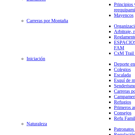
Principios 
reequipami
Mayencos
Carreras por Montaña
Organizaci
Arbitraje,
Reglament
ESPACIO
FAM
CxM Trai
Iniciación
Deporte en 
Colegios
Escalada
Esquí de 
Senderism
Carreras p
Campamen
Refugios
Primeros a
Consejos
Refu Fami
Naturaleza
Patronato
Regulación