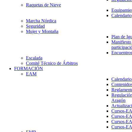
Raquetas de Nieve
Equipamien
Calendario
Marcha Nórdica
Seguridad
Mujer y Montaña
Plan de Ig
Manifiesto 
participaci
Encuentros
Escalada
Comité Técnico de Árbitros
FORMACIÓN
EAM
Calendario
Contenidos
Reglament
Regulación
Aragón
Actualizac
Cursos-E
Cursos-E
Cursos-E
Cursos-E