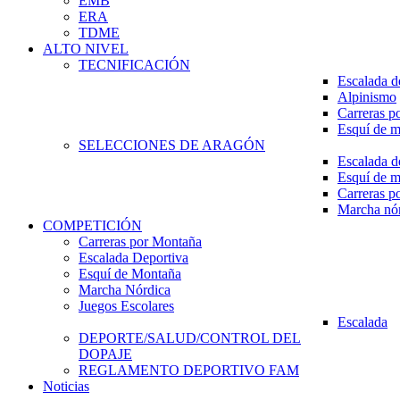
EMB
ERA
TDME
ALTO NIVEL
TECNIFICACIÓN
Escalada d
Alpinismo
Carreras p
Esquí de 
SELECCIONES DE ARAGÓN
Escalada d
Esquí de 
Carreras p
Marcha nó
COMPETICIÓN
Carreras por Montaña
Escalada Deportiva
Esquí de Montaña
Marcha Nórdica
Juegos Escolares
Escalada
DEPORTE/SALUD/CONTROL DEL
DOPAJE
REGLAMENTO DEPORTIVO FAM
Noticias