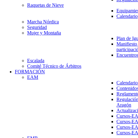
Raquetas de Nieve
Equipamien
Calendario
Marcha Nórdica
Seguridad
Mujer y Montaña
Plan de Ig
Manifiesto 
participaci
Encuentros
Escalada
Comité Técnico de Árbitros
FORMACIÓN
EAM
Calendario
Contenidos
Reglament
Regulación
Aragón
Actualizac
Cursos-E
Cursos-E
Cursos-E
Cursos-E