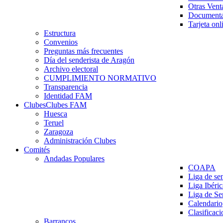
Otras Vent
Documenta
Tarjeta onl
Estructura
Convenios
Preguntas más frecuentes
Día del senderista de Aragón
Archivo electoral
CUMPLIMIENTO NORMATIVO
Transparencia
Identidad FAM
Clubes
Clubes FAM
Huesca
Teruel
Zaragoza
Administración Clubes
Comités
Andadas Populares
COAPA
Liga de se
Liga Ibéri
Liga de S
Calendario
Clasificaci
Barrancos