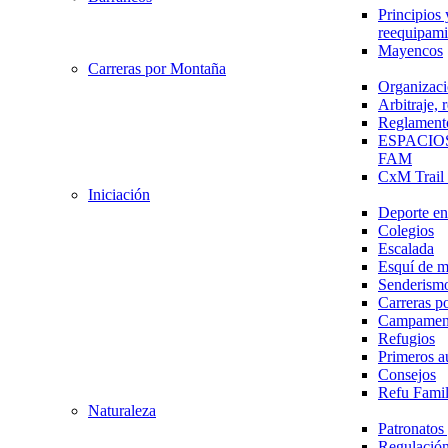
Principios 
reequipami
Mayencos
Carreras por Montaña
Organizaci
Arbitraje,
Reglament
ESPACIO
FAM
CxM Trai
Iniciación
Deporte en 
Colegios
Escalada
Esquí de 
Senderism
Carreras p
Campamen
Refugios
Primeros a
Consejos
Refu Fami
Naturaleza
Patronato
Regulación