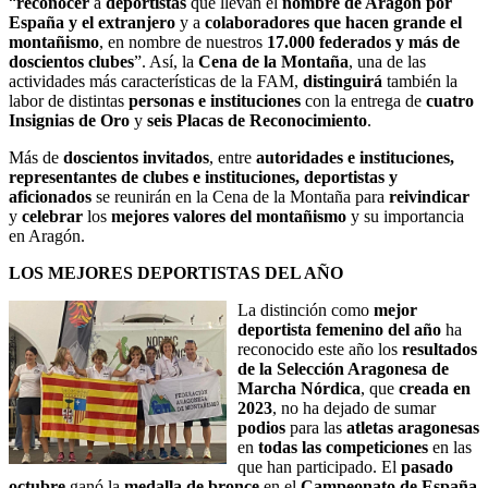
“
reconocer
a
deportistas
que llevan el
nombre de Aragón por
España y el extranjero
y a
colaboradores que hacen grande el
montañismo
, en nombre de nuestros
17.000 federados y más de
doscientos clubes
”. Así, la
Cena de la Montaña
, una de las
actividades más características de la FAM,
distinguirá
también la
labor de distintas
personas e instituciones
con la entrega de
cuatro
Insignias de Oro
y
seis Placas de Reconocimiento
.
Más de
doscientos invitados
, entre
autoridades e instituciones,
representantes de clubes e instituciones, deportistas y
aficionados
se reunirán en la Cena de la Montaña para
reivindicar
y
celebrar
los
mejores valores del montañismo
y su importancia
en Aragón.
LOS MEJORES DEPORTISTAS DEL AÑO
La distinción como
mejor
deportista femenino del año
ha
reconocido este año los
resultados
de la Selección Aragonesa de
Marcha Nórdica
, que
creada en
2023
, no ha dejado de sumar
podios
para las
atletas aragonesas
en
todas las competiciones
en las
que han participado. El
pasado
octubre
ganó la
medalla de bronce
en el
Campeonato de España