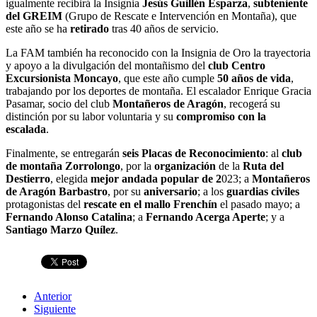
igualmente recibirá la Insignia
Jesús Guillén Esparza
,
subteniente
del GREIM
(Grupo de Rescate e Intervención en Montaña), que
este año se ha
retirado
tras 40 años de servicio.
La FAM también ha reconocido con la Insignia de Oro la trayectoria
y apoyo a la divulgación del montañismo del
club Centro
Excursionista Moncayo
, que este año cumple
50 años de vida
,
trabajando por los deportes de montaña. El escalador Enrique Gracia
Pasamar, socio del club
Montañeros de Aragón
, recogerá su
distinción por su labor voluntaria y su
compromiso con la
escalada
.
Finalmente, se entregarán
seis Placas de Reconocimiento
: al
club
de montaña Zorrolongo
, por la
organización
de la
Ruta del
Destierro
, elegida
mejor andada popular de 2
023; a
Montañeros
de Aragón Barbastro
, por su
aniversario
; a los
guardias civiles
protagonistas del
rescate en el mallo Frenchín
el pasado mayo; a
Fernando Alonso Catalina
; a
Fernando Acerga Aperte
; y a
Santiago Marzo Quílez
.
Anterior
Siguiente