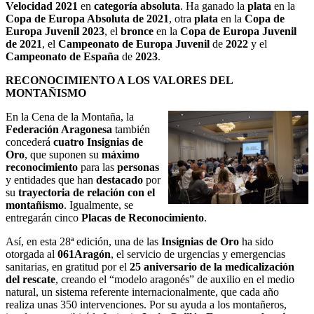
Velocidad 2021
en
categoría absoluta
. Ha ganado la
plata
en la
Copa de Europa Absoluta de 2021
, otra
plata
en la
Copa de
Europa Juvenil 2023
, el
bronce
en la
Copa de Europa Juvenil
de 2021
, el
Campeonato de Europa Juvenil
de
2022
y el
Campeonato de España
de
2023
.
RECONOCIMIENTO A LOS VALORES DEL
MONTAÑISMO
En la Cena de la Montaña, la
Federación Aragonesa
también
concederá
cuatro
Insignias de
Oro
, que suponen su
máximo
reconocimiento
para las
personas
y entidades que han
destacado
por
su
trayectoria de relación con el
montañismo
. Igualmente, se
entregarán cinco
Placas de Reconocimiento
.
Así, en esta 28ª edición, una de las
Insignias de Oro
ha sido
otorgada al
061Aragón
, el servicio de urgencias y emergencias
sanitarias, en gratitud por el
25 aniversario de la medicalización
del rescate
, creando el “modelo aragonés” de auxilio en el medio
natural, un sistema referente internacionalmente, que cada año
realiza unas 350 intervenciones. Por su ayuda a los montañeros,