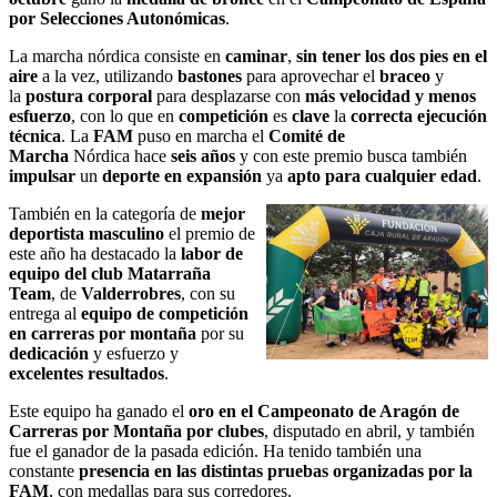
por Selecciones Autonómicas
.
La marcha nórdica consiste en
caminar
,
sin tener los
dos pies en el
aire
a la vez, utilizando
bastones
para aprovechar el
braceo
y
la
postura corporal
para desplazarse con
más velocidad y menos
esfuerzo
, con lo que en
competición
es
clave
la
correcta ejecución
técnica
. La
FAM
puso en marcha el
Comité de
Marcha
Nórdica hace
seis años
y con este premio busca también
impulsar
un
deporte en expansión
ya
apto para cualquier edad
.
También en la categoría de
mejor
deportista masculino
el premio de
este año ha destacado la
labor de
equipo del club Matarraña
Team
, de
Valderrobres
, con su
entrega al
equipo de competición
en carreras por montaña
por su
dedicación
y esfuerzo y
excelentes resultados
.
Este equipo ha ganado el
oro en el Campeonato de Aragón de
Carreras por Montaña por clubes
, disputado en abril, y también
fue el ganador de la pasada edición. Ha tenido también una
constante
presencia en las distintas pruebas organizadas por la
FAM
, con medallas para sus corredores.