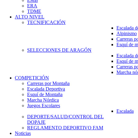
EMB
ERA
TDME
ALTO NIVEL
TECNIFICACIÓN
Escalada d
Alpinismo
Carreras p
Esquí de 
SELECCIONES DE ARAGÓN
Escalada d
Esquí de 
Carreras p
Marcha nó
COMPETICIÓN
Carreras por Montaña
Escalada Deportiva
Esquí de Montaña
Marcha Nórdica
Juegos Escolares
Escalada
DEPORTE/SALUD/CONTROL DEL
DOPAJE
REGLAMENTO DEPORTIVO FAM
Noticias