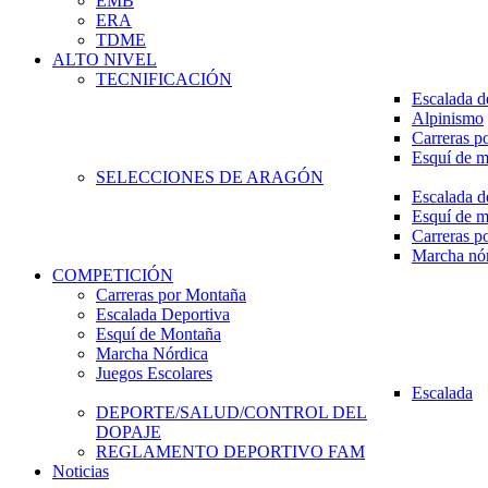
EMB
ERA
TDME
ALTO NIVEL
TECNIFICACIÓN
Escalada d
Alpinismo
Carreras p
Esquí de 
SELECCIONES DE ARAGÓN
Escalada d
Esquí de 
Carreras p
Marcha nó
COMPETICIÓN
Carreras por Montaña
Escalada Deportiva
Esquí de Montaña
Marcha Nórdica
Juegos Escolares
Escalada
DEPORTE/SALUD/CONTROL DEL
DOPAJE
REGLAMENTO DEPORTIVO FAM
Noticias