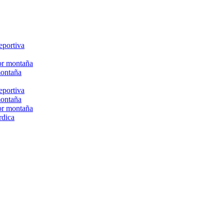
eportiva
or montaña
montaña
eportiva
montaña
or montaña
rdica