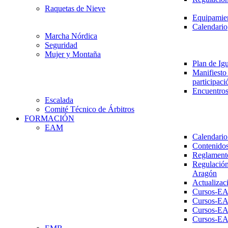
Raquetas de Nieve
Equipamien
Calendario
Marcha Nórdica
Seguridad
Mujer y Montaña
Plan de Ig
Manifiesto 
participaci
Encuentros
Escalada
Comité Técnico de Árbitros
FORMACIÓN
EAM
Calendario
Contenidos
Reglament
Regulación
Aragón
Actualizac
Cursos-E
Cursos-E
Cursos-E
Cursos-E