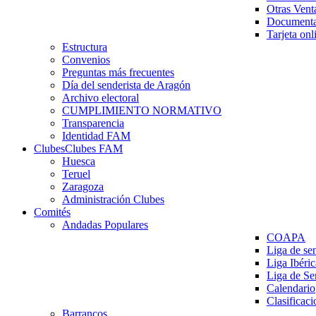
Otras Vent
Documenta
Tarjeta onl
Estructura
Convenios
Preguntas más frecuentes
Día del senderista de Aragón
Archivo electoral
CUMPLIMIENTO NORMATIVO
Transparencia
Identidad FAM
Clubes
Clubes FAM
Huesca
Teruel
Zaragoza
Administración Clubes
Comités
Andadas Populares
COAPA
Liga de se
Liga Ibéri
Liga de S
Calendario
Clasificaci
Barrancos