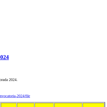
024
porada 2024.
nvocatoria-2024/file