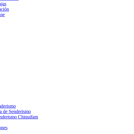
ajas
ción
ine
nderismo
ca de Senderismo
enderismo Chiquifam
ones