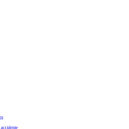
es
 accidente