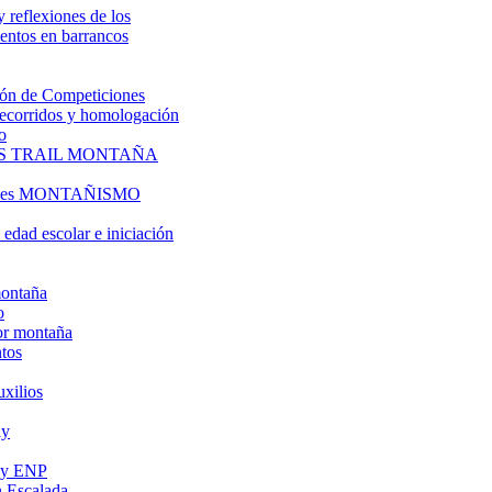
y reflexiones de los
entos en barrancos
ón de Competiciones
 recorridos y homologación
o
S TRAIL MONTAÑA
l es MONTAÑISMO
edad escolar e iniciación
montaña
o
or montaña
tos
uxilios
ly
s y ENP
 Escalada