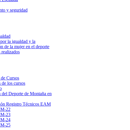
to y seguridad
ualdad
por la igualdad y la
ón de la mujer en el deporte
 realizados
 de Cursos
 de los cursos
o
 del Deporte de Montaña en
ión Registro Técnicos EAM
AM-22
AM-23
AM-24
AM-25