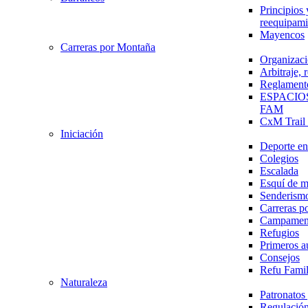
Principios 
reequipami
Mayencos
Carreras por Montaña
Organizaci
Arbitraje,
Reglament
ESPACIO
FAM
CxM Trai
Iniciación
Deporte en 
Colegios
Escalada
Esquí de 
Senderism
Carreras p
Campamen
Refugios
Primeros a
Consejos
Refu Fami
Naturaleza
Patronato
Regulación