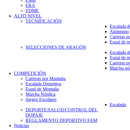
EMB
ERA
TDME
ALTO NIVEL
TECNIFICACIÓN
Escalada d
Alpinismo
Carreras p
Esquí de 
SELECCIONES DE ARAGÓN
Escalada d
Esquí de 
Carreras p
Marcha nó
COMPETICIÓN
Carreras por Montaña
Escalada Deportiva
Esquí de Montaña
Marcha Nórdica
Juegos Escolares
Escalada
DEPORTE/SALUD/CONTROL DEL
DOPAJE
REGLAMENTO DEPORTIVO FAM
Noticias