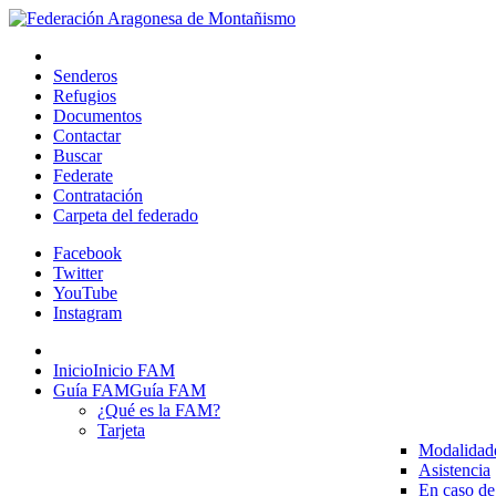
Senderos
Refugios
Documentos
Contactar
Buscar
Federate
Contratación
Carpeta del federado
Facebook
Twitter
YouTube
Instagram
Inicio
Inicio FAM
Guía FAM
Guía FAM
¿Qué es la FAM?
Tarjeta
Modalidad
Asistencia
En caso de