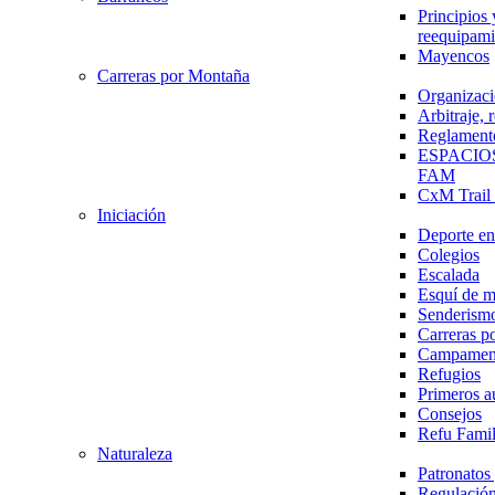
Principios 
reequipami
Mayencos
Carreras por Montaña
Organizaci
Arbitraje,
Reglament
ESPACIO
FAM
CxM Trai
Iniciación
Deporte en 
Colegios
Escalada
Esquí de 
Senderism
Carreras p
Campamen
Refugios
Primeros a
Consejos
Refu Fami
Naturaleza
Patronato
Regulación