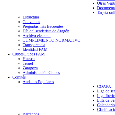
Otras Vent
Documenta
Tarjeta onl
Estructura
Convenios
Preguntas más frecuentes
Día del senderista de Aragón
Archivo electoral
CUMPLIMIENTO NORMATIVO
Transparencia
Identidad FAM
Clubes
Clubes FAM
Huesca
Teruel
Zaragoza
Administración Clubes
Comités
Andadas Populares
COAPA
Liga de se
Liga Ibéri
Liga de S
Calendario
Clasificaci
Barrancos