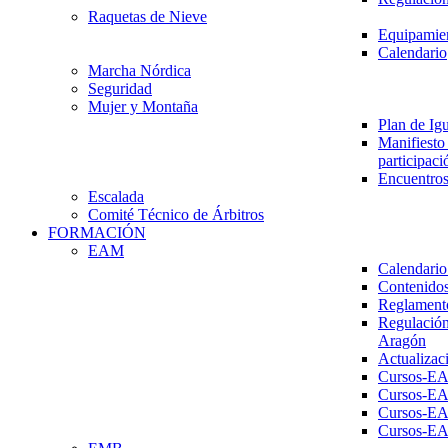
Raquetas de Nieve
Equipamien
Calendario
Marcha Nórdica
Seguridad
Mujer y Montaña
Plan de Ig
Manifiesto 
participaci
Encuentros
Escalada
Comité Técnico de Árbitros
FORMACIÓN
EAM
Calendario
Contenidos
Reglament
Regulación
Aragón
Actualizac
Cursos-E
Cursos-E
Cursos-E
Cursos-E