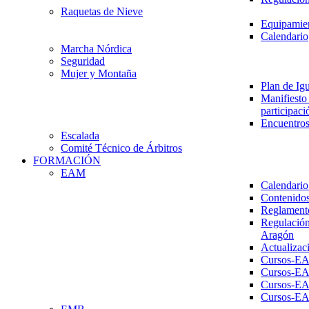
Raquetas de Nieve
Equipamien
Calendario
Marcha Nórdica
Seguridad
Mujer y Montaña
Plan de Ig
Manifiesto 
participaci
Encuentros
Escalada
Comité Técnico de Árbitros
FORMACIÓN
EAM
Calendario
Contenidos
Reglament
Regulación
Aragón
Actualizac
Cursos-E
Cursos-E
Cursos-E
Cursos-E