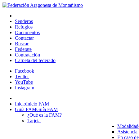
Senderos
Refugios
Documentos
Contactar
Buscar
Federate
Contratación
Carpeta del federado
Facebook
Twitter
YouTube
Instagram
Inicio
Inicio FAM
Guía FAM
Guía FAM
¿Qué es la FAM?
Tarjeta
Modalidad
Asistencia
En caso de