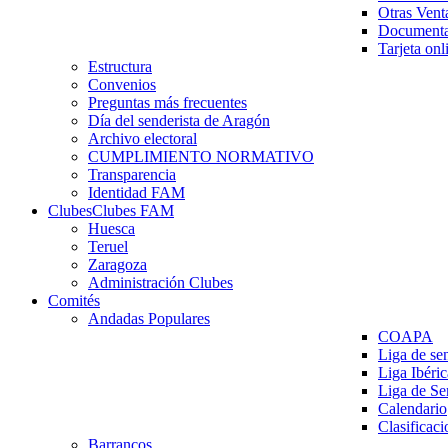
Otras Vent
Documenta
Tarjeta onl
Estructura
Convenios
Preguntas más frecuentes
Día del senderista de Aragón
Archivo electoral
CUMPLIMIENTO NORMATIVO
Transparencia
Identidad FAM
Clubes
Clubes FAM
Huesca
Teruel
Zaragoza
Administración Clubes
Comités
Andadas Populares
COAPA
Liga de se
Liga Ibéri
Liga de S
Calendario
Clasificaci
Barrancos