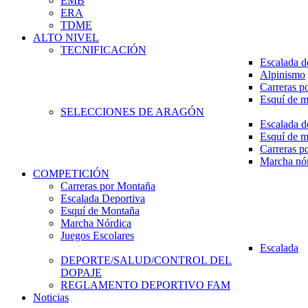
EMB
ERA
TDME
ALTO NIVEL
TECNIFICACIÓN
Escalada d
Alpinismo
Carreras p
Esquí de 
SELECCIONES DE ARAGÓN
Escalada d
Esquí de 
Carreras p
Marcha nó
COMPETICIÓN
Carreras por Montaña
Escalada Deportiva
Esquí de Montaña
Marcha Nórdica
Juegos Escolares
Escalada
DEPORTE/SALUD/CONTROL DEL
DOPAJE
REGLAMENTO DEPORTIVO FAM
Noticias