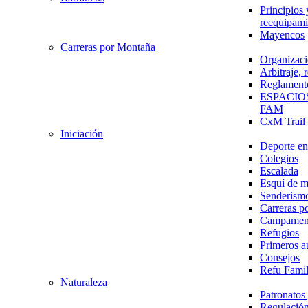
Principios 
reequipami
Mayencos
Carreras por Montaña
Organizaci
Arbitraje,
Reglament
ESPACIO
FAM
CxM Trai
Iniciación
Deporte en 
Colegios
Escalada
Esquí de 
Senderism
Carreras p
Campamen
Refugios
Primeros a
Consejos
Refu Fami
Naturaleza
Patronato
Regulación