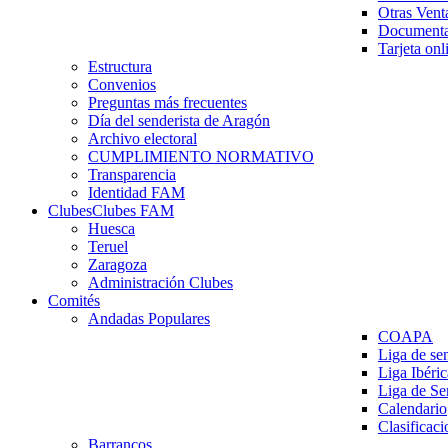
Otras Vent
Documenta
Tarjeta onl
Estructura
Convenios
Preguntas más frecuentes
Día del senderista de Aragón
Archivo electoral
CUMPLIMIENTO NORMATIVO
Transparencia
Identidad FAM
Clubes
Clubes FAM
Huesca
Teruel
Zaragoza
Administración Clubes
Comités
Andadas Populares
COAPA
Liga de se
Liga Ibéri
Liga de S
Calendario
Clasificaci
Barrancos