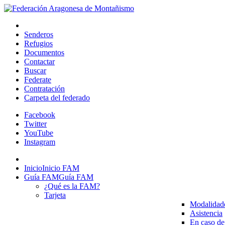
Senderos
Refugios
Documentos
Contactar
Buscar
Federate
Contratación
Carpeta del federado
Facebook
Twitter
YouTube
Instagram
Inicio
Inicio FAM
Guía FAM
Guía FAM
¿Qué es la FAM?
Tarjeta
Modalidad
Asistencia
En caso de