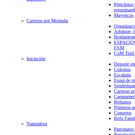
Principios 
reequipami
Mayencos
Carreras por Montaña
Organizaci
Arbitraje,
Reglament
ESPACIO
FAM
CxM Trai
Iniciación
Deporte en 
Colegios
Escalada
Esquí de 
Senderism
Carreras p
Campamen
Refugios
Primeros a
Consejos
Refu Fami
Naturaleza
Patronato
Regulación