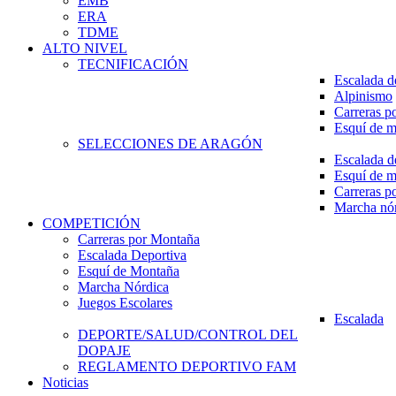
EMB
ERA
TDME
ALTO NIVEL
TECNIFICACIÓN
Escalada d
Alpinismo
Carreras p
Esquí de 
SELECCIONES DE ARAGÓN
Escalada d
Esquí de 
Carreras p
Marcha nó
COMPETICIÓN
Carreras por Montaña
Escalada Deportiva
Esquí de Montaña
Marcha Nórdica
Juegos Escolares
Escalada
DEPORTE/SALUD/CONTROL DEL
DOPAJE
REGLAMENTO DEPORTIVO FAM
Noticias