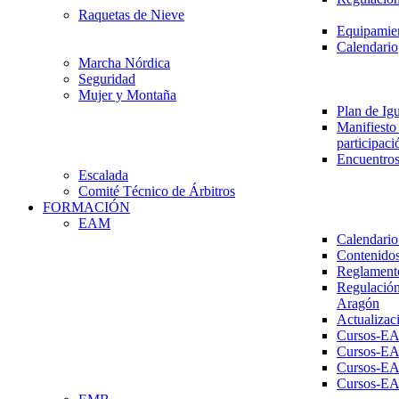
Raquetas de Nieve
Equipamien
Calendario
Marcha Nórdica
Seguridad
Mujer y Montaña
Plan de Ig
Manifiesto 
participaci
Encuentros
Escalada
Comité Técnico de Árbitros
FORMACIÓN
EAM
Calendario
Contenidos
Reglament
Regulación
Aragón
Actualizac
Cursos-E
Cursos-E
Cursos-E
Cursos-E