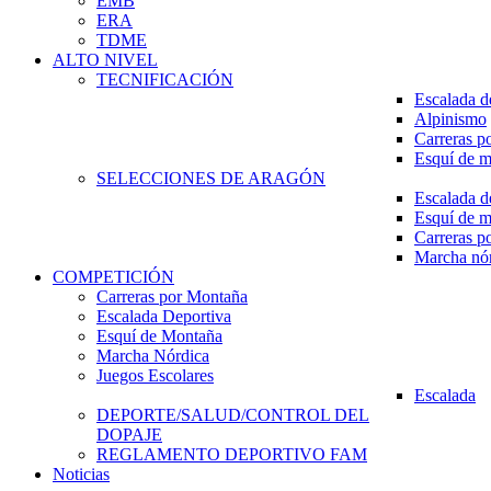
EMB
ERA
TDME
ALTO NIVEL
TECNIFICACIÓN
Escalada d
Alpinismo
Carreras p
Esquí de 
SELECCIONES DE ARAGÓN
Escalada d
Esquí de 
Carreras p
Marcha nó
COMPETICIÓN
Carreras por Montaña
Escalada Deportiva
Esquí de Montaña
Marcha Nórdica
Juegos Escolares
Escalada
DEPORTE/SALUD/CONTROL DEL
DOPAJE
REGLAMENTO DEPORTIVO FAM
Noticias