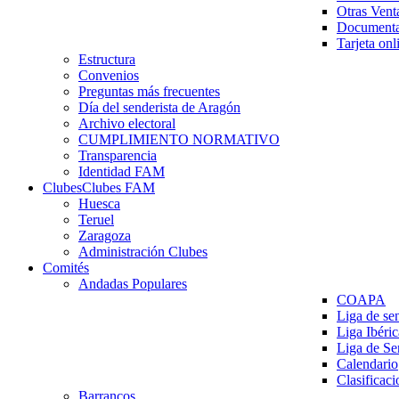
Otras Vent
Documenta
Tarjeta onl
Estructura
Convenios
Preguntas más frecuentes
Día del senderista de Aragón
Archivo electoral
CUMPLIMIENTO NORMATIVO
Transparencia
Identidad FAM
Clubes
Clubes FAM
Huesca
Teruel
Zaragoza
Administración Clubes
Comités
Andadas Populares
COAPA
Liga de se
Liga Ibéri
Liga de S
Calendario
Clasificaci
Barrancos