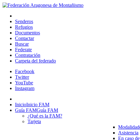
Senderos
Refugios
Documentos
Contactar
Buscar
Federate
Contratación
Carpeta del federado
Facebook
Twitter
YouTube
Instagram
Inicio
Inicio FAM
Guía FAM
Guía FAM
¿Qué es la FAM?
Tarjeta
Modalidad
Asistencia
En caso de