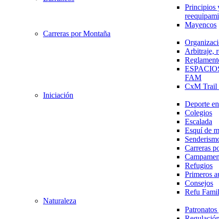
Principios 
reequipami
Mayencos
Carreras por Montaña
Organizaci
Arbitraje,
Reglament
ESPACIO
FAM
CxM Trai
Iniciación
Deporte en 
Colegios
Escalada
Esquí de 
Senderism
Carreras p
Campamen
Refugios
Primeros a
Consejos
Refu Fami
Naturaleza
Patronato
Regulación