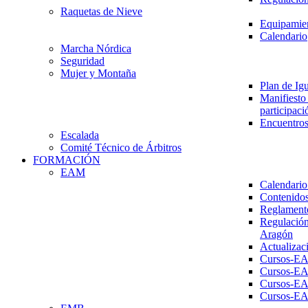
Raquetas de Nieve
Equipamien
Calendario
Marcha Nórdica
Seguridad
Mujer y Montaña
Plan de Ig
Manifiesto 
participaci
Encuentros
Escalada
Comité Técnico de Árbitros
FORMACIÓN
EAM
Calendario
Contenidos
Reglament
Regulación
Aragón
Actualizac
Cursos-E
Cursos-E
Cursos-E
Cursos-E