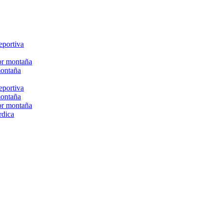
eportiva
or montaña
montaña
eportiva
montaña
or montaña
rdica