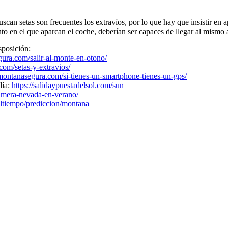
can setas son frecuentes los extravíos, por lo que hay que insistir en a
o en el que aparcan el coche, deberían ser capaces de llegar al mismo al
sposición:
gura.com/salir-al-monte-en-otono/
com/setas-y-extravios/
/montanasegura.com/si-tienes-un-smartphone-tienes-un-gps/
día:
https://salidaypuestadelsol.com/sun
imera-nevada-en-verano/
eltiempo/prediccion/montana