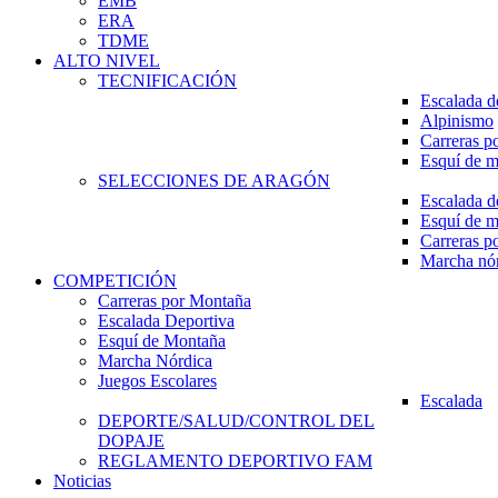
EMB
ERA
TDME
ALTO NIVEL
TECNIFICACIÓN
Escalada d
Alpinismo
Carreras p
Esquí de 
SELECCIONES DE ARAGÓN
Escalada d
Esquí de 
Carreras p
Marcha nó
COMPETICIÓN
Carreras por Montaña
Escalada Deportiva
Esquí de Montaña
Marcha Nórdica
Juegos Escolares
Escalada
DEPORTE/SALUD/CONTROL DEL
DOPAJE
REGLAMENTO DEPORTIVO FAM
Noticias