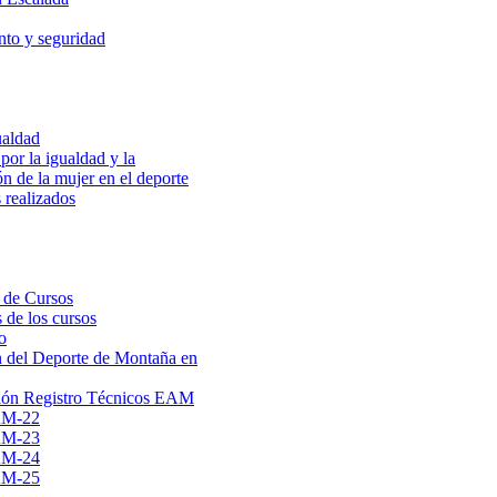
to y seguridad
ualdad
por la igualdad y la
ón de la mujer en el deporte
 realizados
 de Cursos
 de los cursos
o
 del Deporte de Montaña en
ión Registro Técnicos EAM
AM-22
AM-23
AM-24
AM-25