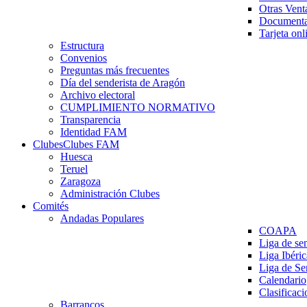
Otras Vent
Documenta
Tarjeta onl
Estructura
Convenios
Preguntas más frecuentes
Día del senderista de Aragón
Archivo electoral
CUMPLIMIENTO NORMATIVO
Transparencia
Identidad FAM
Clubes
Clubes FAM
Huesca
Teruel
Zaragoza
Administración Clubes
Comités
Andadas Populares
COAPA
Liga de se
Liga Ibéri
Liga de S
Calendario
Clasificaci
Barrancos