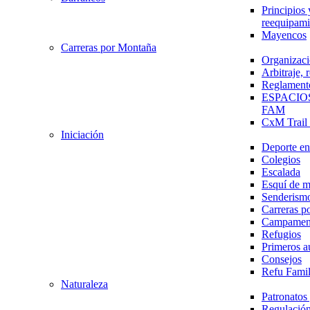
Principios 
reequipami
Mayencos
Carreras por Montaña
Organizaci
Arbitraje,
Reglament
ESPACIO
FAM
CxM Trai
Iniciación
Deporte en 
Colegios
Escalada
Esquí de 
Senderism
Carreras p
Campamen
Refugios
Primeros a
Consejos
Refu Fami
Naturaleza
Patronato
Regulación