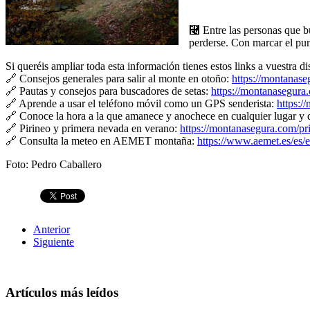
⿤ Entre las personas que bus
perderse. Con marcar el punt
Si queréis ampliar toda esta información tienes estos links a vuestra di
🔗 Consejos generales para salir al monte en otoño:
https://montanase
🔗 Pautas y consejos para buscadores de setas:
https://montanasegura.
🔗 Aprende a usar el teléfono móvil como un GPS senderista:
https:/
🔗 Conoce la hora a la que amanece y anochece en cualquier lugar y 
🔗 Pirineo y primera nevada en verano:
https://montanasegura.com/pr
🔗 Consulta la meteo en AEMET montaña:
https://www.aemet.es/es/
Foto: Pedro Caballero
Anterior
Siguiente
Artículos más leídos