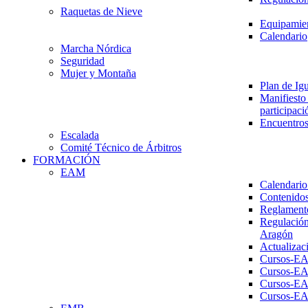
Raquetas de Nieve
Equipamien
Calendario
Marcha Nórdica
Seguridad
Mujer y Montaña
Plan de Ig
Manifiesto 
participaci
Encuentros
Escalada
Comité Técnico de Árbitros
FORMACIÓN
EAM
Calendario
Contenidos
Reglament
Regulación
Aragón
Actualizac
Cursos-E
Cursos-E
Cursos-E
Cursos-E