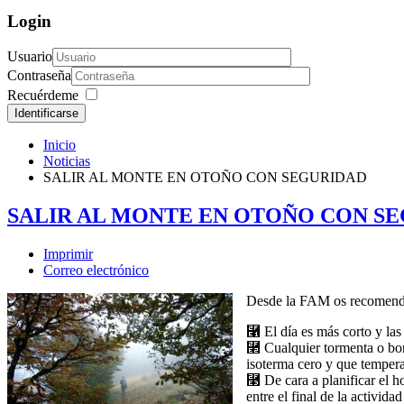
Login
Usuario
Contraseña
Recuérdeme
Identificarse
Inicio
Noticias
SALIR AL MONTE EN OTOÑO CON SEGURIDAD
SALIR AL MONTE EN OTOÑO CON S
Imprimir
Correo electrónico
Desde la FAM os recomendam
⿡ El día es más corto y las
⿢ Cualquier tormenta o borra
isoterma cero y que tempera
⿣ De cara a planificar el h
entre el final de la activid