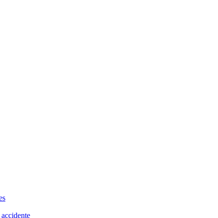
es
 accidente