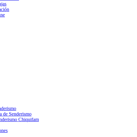
ajas
ción
ine
nderismo
ca de Senderismo
enderismo Chiquifam
ones