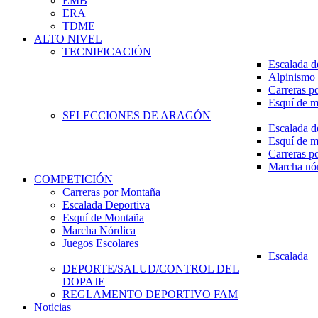
EMB
ERA
TDME
ALTO NIVEL
TECNIFICACIÓN
Escalada d
Alpinismo
Carreras p
Esquí de 
SELECCIONES DE ARAGÓN
Escalada d
Esquí de 
Carreras p
Marcha nó
COMPETICIÓN
Carreras por Montaña
Escalada Deportiva
Esquí de Montaña
Marcha Nórdica
Juegos Escolares
Escalada
DEPORTE/SALUD/CONTROL DEL
DOPAJE
REGLAMENTO DEPORTIVO FAM
Noticias