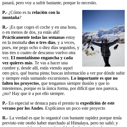
pasará, pero voy a sufrir bastante, porque lo necesito.
P.-
¿Cómo es tu
relación con la
montaña
?
R.-
¡Es que coges el coche y en una hora,
o en menos de dos, ya estás ahí!
Prácticamente todas las semanas
estoy
en la montaña
dos o tres días
, y a veces,
pues, me pego ocho o diez días seguidos, y
tras tres o cuatro de descanso vuelvo otra
vez.
El montañismo engancha y cada
vez quieres más
. Te vas a hacer una
cumbre y, desde allí, estás viendo aquel
otro pico, qué buena pinta; buscas información a ver por dónde subir
y siempre estás sumando excursiones.
Lo importante es que no
falten los proyectos
, que tengamos siempre ilusión y que lo
intentemos, porque es la única forma, por difícil que nos parezca,
¿no? Hay que ir a por ello siempre.
P.-
En especial se destaca para el premio tu
expedición de este
verano por los Andes
. Explícanos un poco este proyecto
R.-
La verdad es que lo organicé con bastante rapidez porque tenía
previsto este otoño haber marchado al Himalaya, pero no salió; y