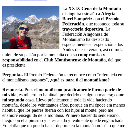
La
XXIX Cena de la Montaña
distinguirá este año a
Alegría
Barri Sampériz
con el
Premio
Federación
, que reconoce toda su
trayectoria deportiva
. La
Federación Aragonesa de
Montañismo ha destacado
especialmente su expedición a los
Andes de este verano, así como la
unión de su pasión por la montaña con su
compromiso y
responsabilidad
en el
Club Montisonense de Montaña
, del que
es presidenta.
Pregunta.-
El Premio Federación te reconoce como “referencia en
el montañismo aragonés”,
¿qué es para ti el montañismo?
Respuesta-
Pues
el montañismo prácticamente forma parte de
mi vida
, es mi terreno habitual, por decirlo de alguna manera; como
mi segunda casa
. Llevo prácticamente toda la vida haciendo
montaña, desde los veintitantos años, porque en mi época era menos
habitual que los padres fueran con los hijos al monte; pero me
enamoré enseguida de la montaña. Primero haciendo senderismo,
luego con el alpinismo y la escalada y realmente quedé enganchada.
Yo el día que no puedo hacer deporte en la montaña no sé lo que me