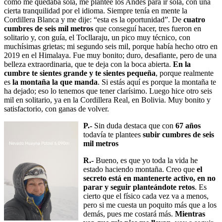
como me quedaba sola, me planteé los Andes para ir sola, con una
cierta tranquilidad por el idioma. Siempre tenía en mente la
Cordillera Blanca y me dije: “esta es la oportunidad”. De
cuatro
cumbres de seis mil metros
que conseguí hacer, tres fueron en
solitario y, con guía, el Tocllaraju, un pico muy técnico, con
muchísimas grietas; mi segundo seis mil, porque había hecho otro en
2019 en el Himalaya. Fue muy bonito; duro, desafiante, pero de una
belleza extraordinaria, que te deja con la boca abierta.
En la
cumbre te sientes grande y te sientes pequeña
, porque realmente
es
la montaña la que manda
. Si estás aquí es porque la montaña te
ha dejado; eso lo tenemos que tener clarísimo. Luego hice otro seis
mil en solitario, ya en la Cordillera Real, en Bolivia. Muy bonito y
satisfactorio, con ganas de volver.
P.-
Sin duda destaca que con
67 años
todavía te plantees
subir cumbres de seis
mil metros
R.-
Bueno, es que yo toda la vida he
estado haciendo montaña. Creo que
el
secreto está en mantenerte activo, en no
parar y seguir planteándote retos
. Es
cierto que el físico cada vez va a menos,
pero si me cuesta un poquito más que a los
demás, pues me costará más.
Mientras