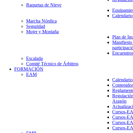
Raquetas de Nieve
Equipamien
Calendario
Marcha Nórdica
Seguridad
Mujer y Montaña
Plan de Ig
Manifiesto 
participaci
Encuentros
Escalada
Comité Técnico de Árbitros
FORMACIÓN
EAM
Calendario
Contenidos
Reglament
Regulación
Aragón
Actualizac
Cursos-E
Cursos-E
Cursos-E
Cursos-E