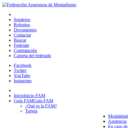
Senderos
Refugios
Documentos
Contactar
Buscar
Federate
Contratación
Carpeta del federado
Facebook
Twitter
YouTube
Instagram
Inicio
Inicio FAM
Guía FAM
Guía FAM
¿Qué es la FAM?
Tarjeta
Modalidad
Asistencia
En caso de