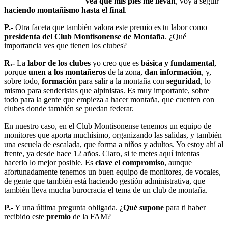
vea que mis pies me llevan
, voy a seguir
haciendo montañismo hasta el final
.
P.-
Otra faceta que también valora este premio es tu labor como
presidenta del Club Montisonense de Montaña
. ¿Qué
importancia ves que tienen los clubes?
R.-
La
labor de los clubes
yo creo que es
básica y fundamental
,
porque
unen a los montañeros
de la zona,
dan información
, y,
sobre todo,
formación
para salir a la montaña con
seguridad
, lo
mismo para senderistas que alpinistas. Es muy importante, sobre
todo para la gente que empieza a hacer montaña, que cuenten con
clubes donde también se puedan federar.
En nuestro caso, en el Club Montisonense tenemos un equipo de
monitores que aporta muchísimo, organizando las salidas, y también
una escuela de escalada, que forma a niños y adultos. Yo estoy ahí al
frente, ya desde hace 12 años. Claro, si te metes aquí intentas
hacerlo lo mejor posible. Es
clave el compromiso
, aunque
afortunadamente tenemos un buen equipo de monitores, de vocales,
de gente que también está haciendo gestión administrativa, que
también lleva mucha burocracia el tema de un club de montaña.
P.-
Y una última pregunta obligada. ¿
Qué supone
para ti haber
recibido este
premio
de la FAM?