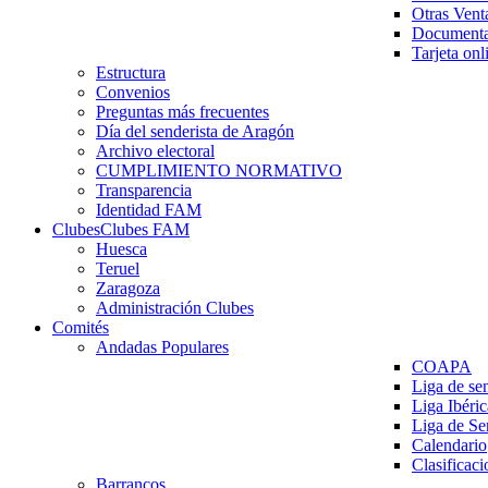
Otras Vent
Documenta
Tarjeta onl
Estructura
Convenios
Preguntas más frecuentes
Día del senderista de Aragón
Archivo electoral
CUMPLIMIENTO NORMATIVO
Transparencia
Identidad FAM
Clubes
Clubes FAM
Huesca
Teruel
Zaragoza
Administración Clubes
Comités
Andadas Populares
COAPA
Liga de se
Liga Ibéri
Liga de S
Calendario
Clasificaci
Barrancos