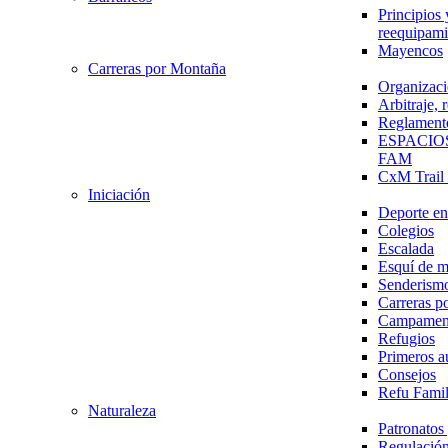
Principios 
reequipami
Mayencos
Carreras por Montaña
Organizaci
Arbitraje,
Reglament
ESPACIO
FAM
CxM Trai
Iniciación
Deporte en 
Colegios
Escalada
Esquí de 
Senderism
Carreras p
Campamen
Refugios
Primeros a
Consejos
Refu Fami
Naturaleza
Patronato
Regulación