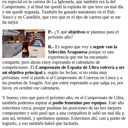
en especial en la carrera de La Iglesuela, que también era la del
Campeonato, y al final me quedó la espinita de que tuve un mal día
y me quedé segunda. También he ganado maratones en el País
Vasco y en Castellón, que creo que es el tipo de carrera que se me
da mejor.
P.-
¿Y qué
objetivos
te planteas para el
próximo año?
R.-
Es seguro que voy a
seguir con la
Selección Aragonesa
porque es una
experiencia que me ha encantado
compartir, pero ahora estoy esperando el calendario de
competiciones. El
Campeonato de España de Ultra volverá a ser
mi objetivo principal
y, según las fechas, si no están muy
próximas, veré si puedo ir al Campeonato de Carreras en Línea y a
las pruebas de Aragón. Así que estoy esperando a que salga ya, por
favor, en octubre ese calendario.
Y bueno, creo que para el próximo año, en el Campeonato de Ultra,
también podemos aspirar al
podio femenino por equipos
. Este año
estuvimos cerca, porque puntúan las posiciones de las tres mejores
componentes y solo pasó que a una compañera le salió un mal día y,
aun así, terminó, y quedamos quintas. Estuvimos ahí, casi a punto de
lograrlo, y eso también habrá que lucharlo.