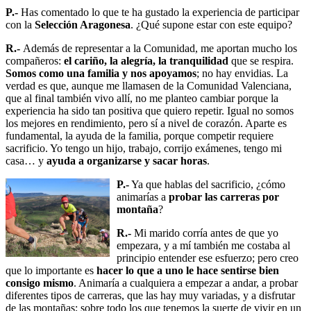
P.-
Has comentado lo que te ha gustado la experiencia de participar
con la
Selección Aragonesa
. ¿Qué supone estar con este equipo?
R.-
Además de representar a la Comunidad, me aportan mucho los
compañeros:
el cariño, la alegría, la tranquilidad
que se respira.
Somos como una familia y nos apoyamos
; no hay envidias. La
verdad es que, aunque me llamasen de la Comunidad Valenciana,
que al final también vivo allí, no me planteo cambiar porque la
experiencia ha sido tan positiva que quiero repetir. Igual no somos
los mejores en rendimiento, pero sí a nivel de corazón. Aparte es
fundamental, la ayuda de la familia, porque competir requiere
sacrificio. Yo tengo un hijo, trabajo, corrijo exámenes, tengo mi
casa… y
ayuda a organizarse y sacar horas
.
P.-
Ya que hablas del sacrificio, ¿cómo
animarías a
probar las carreras por
montaña
?
R.-
Mi marido corría antes de que yo
empezara, y a mí también me costaba al
principio entender ese esfuerzo; pero creo
que lo importante es
hacer lo que a uno le hace sentirse bien
consigo mismo
. Animaría a cualquiera a empezar a andar, a probar
diferentes tipos de carreras, que las hay muy variadas, y a disfrutar
de las montañas; sobre todo los que tenemos la suerte de vivir en un