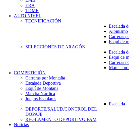
EMB
ERA
TDME
ALTO NIVEL
TECNIFICACIÓN
Escalada d
Alpinismo
Carreras p
Esquí de 
SELECCIONES DE ARAGÓN
Escalada d
Esquí de 
Carreras p
Marcha nó
COMPETICIÓN
Carreras por Montaña
Escalada Deportiva
Esquí de Montaña
Marcha Nórdica
Juegos Escolares
Escalada
DEPORTE/SALUD/CONTROL DEL
DOPAJE
REGLAMENTO DEPORTIVO FAM
Noticias