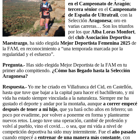
en el Campeonato de Aragón
;
tercera sénior
en el
Campeonato
de España de Ultratrail
, con la
Selección
Aragonesa
; oro en
varias carreras… Son los triunfos
por los que
Alba Loras Monfort
,
del
club Asociación Deportiva
Maestrazgo
, ha sido elegida
Mejor Deportista Femenina 2025
de
la FAM, en reconocimiento a “una temporada marcada por la
regularidad y el esfuerzo”.
Pregunta.-
Has sido elegida Mejor Deportista de la FAM en tu
primer año compitiendo.
¿Cómo has llegado hasta la Selección
Aragonesa?
Respuesta.-
Yo me he criado en Villafranca del Cid, en Castellón,
hasta que tuve que bajar a la capital para hacer el bachillerato, y mi
vida ha estado siempre vinculada a la naturaleza. Siempre me ha
gustado el deporte y andar por la montaña, aunque
a correr empecé
después de tener a mi hijo
, que ya hará ocho años en febrero; un
poco por evadirme, por volver a ponerme en forma y plantearme
nuevos retos. Luego tuve una operación, cambié de profesión y
volví al pueblo, vino el covid… o sea, que mi vida a nivel de
competición deportiva ha sido muy intermitente. Fue el
año pasado
cuando empecé a
entrenar de una manera más constante
, con