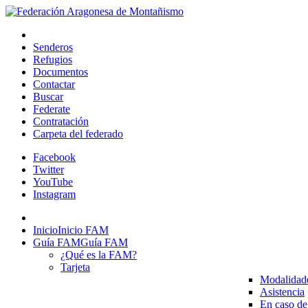
Senderos
Refugios
Documentos
Contactar
Buscar
Federate
Contratación
Carpeta del federado
Facebook
Twitter
YouTube
Instagram
Inicio
Inicio FAM
Guía FAM
Guía FAM
¿Qué es la FAM?
Tarjeta
Modalidad
Asistencia
En caso de