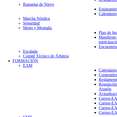
Raquetas de Nieve
Equipamien
Calendario
Marcha Nórdica
Seguridad
Mujer y Montaña
Plan de Ig
Manifiesto 
participaci
Encuentros
Escalada
Comité Técnico de Árbitros
FORMACIÓN
EAM
Calendario
Contenidos
Reglament
Regulación
Aragón
Actualizac
Cursos-E
Cursos-E
Cursos-E
Cursos-E