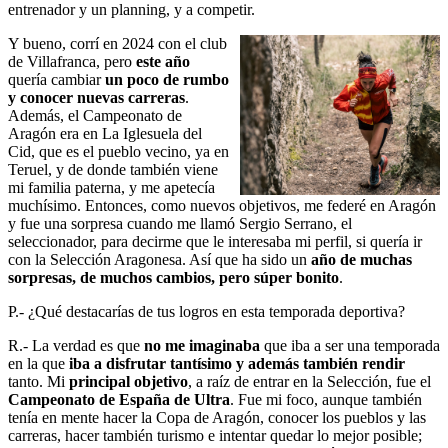
entrenador y un planning, y a competir.
Y bueno, corrí en 2024 con el club
de Villafranca, pero
este año
quería cambiar
un poco de rumbo
y conocer nuevas carreras
.
Además, el Campeonato de
Aragón era en La Iglesuela del
Cid, que es el pueblo vecino, ya en
Teruel, y de donde también viene
mi familia paterna, y me apetecía
muchísimo. Entonces, como nuevos objetivos, me federé en Aragón
y fue una sorpresa cuando me llamó Sergio Serrano, el
seleccionador, para decirme que le interesaba mi perfil, si quería ir
con la Selección Aragonesa. Así que ha sido un
año de muchas
sorpresas, de muchos cambios, pero súper bonito
.
P.- ¿Qué destacarías de tus logros en esta temporada deportiva?
R.- La verdad es que
no me imaginaba
que iba a ser una temporada
en la que
iba a disfrutar tantísimo y además también rendir
tanto. Mi
principal objetivo
, a raíz de entrar en la Selección, fue el
Campeonato de España de Ultra
. Fue mi foco, aunque también
tenía en mente hacer la Copa de Aragón, conocer los pueblos y las
carreras, hacer también turismo e intentar quedar lo mejor posible;