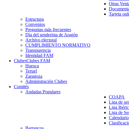
Otras Vent
Documenta
Tarjeta onl
Estructura
Convenios
Preguntas más frecuentes
Día del senderista de Aragón
Archivo electoral
CUMPLIMIENTO NORMATIVO
Transparencia
Identidad FAM
Clubes
Clubes FAM
Huesca
Teruel
Zaragoza
Administración Clubes
Comités
Andadas Populares
COAPA
Liga de se
Liga Ibéri
Liga de S
Calendario
Clasificaci
Barrancos