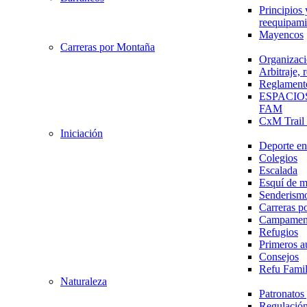
Principios 
reequipami
Mayencos
Carreras por Montaña
Organizaci
Arbitraje,
Reglament
ESPACIO
FAM
CxM Trai
Iniciación
Deporte en 
Colegios
Escalada
Esquí de 
Senderism
Carreras p
Campamen
Refugios
Primeros a
Consejos
Refu Fami
Naturaleza
Patronato
Regulación