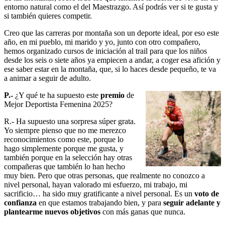
entorno natural como el del Maestrazgo. Así podrás ver si te gusta y
si también quieres competir.
Creo que las carreras por montaña son un deporte ideal, por eso este
año, en mi pueblo, mi marido y yo, junto con otro compañero,
hemos organizado cursos de iniciación al trail para que los niños
desde los seis o siete años ya empiecen a andar, a coger esa afición y
ese saber estar en la montaña, que, si lo haces desde pequeño, te va
a animar a seguir de adulto.
P.-
¿Y qué te ha supuesto este
premio
de
Mejor Deportista Femenina 2025?
R.- Ha supuesto una sorpresa súper grata.
Yo siempre pienso que no me merezco
reconocimientos como este, porque lo
hago simplemente porque me gusta, y
también porque en la selección hay otras
compañeras que también lo han hecho
muy bien. Pero que otras personas, que realmente no conozco a
nivel personal, hayan valorado mi esfuerzo, mi trabajo, mi
sacrificio… ha sido muy gratificante a nivel personal. Es un
voto de
confianza
en que estamos trabajando bien, y para
seguir adelante y
plantearme nuevos objetivos
con más ganas que nunca.