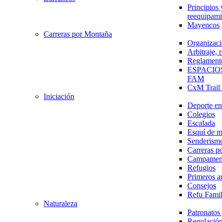
Principios 
reequipami
Mayencos
Carreras por Montaña
Organizaci
Arbitraje,
Reglament
ESPACIO
FAM
CxM Trai
Iniciación
Deporte en 
Colegios
Escalada
Esquí de 
Senderism
Carreras p
Campamen
Refugios
Primeros a
Consejos
Refu Fami
Naturaleza
Patronato
Regulación