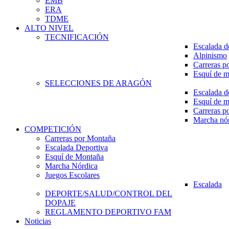
EMB
ERA
TDME
ALTO NIVEL
TECNIFICACIÓN
Escalada d
Alpinismo
Carreras p
Esquí de 
SELECCIONES DE ARAGÓN
Escalada d
Esquí de 
Carreras p
Marcha nó
COMPETICIÓN
Carreras por Montaña
Escalada Deportiva
Esquí de Montaña
Marcha Nórdica
Juegos Escolares
Escalada
DEPORTE/SALUD/CONTROL DEL
DOPAJE
REGLAMENTO DEPORTIVO FAM
Noticias