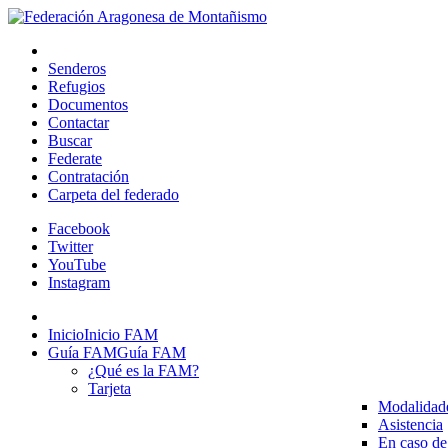
Senderos
Refugios
Documentos
Contactar
Buscar
Federate
Contratación
Carpeta del federado
Facebook
Twitter
YouTube
Instagram
Inicio
Inicio FAM
Guía FAM
Guía FAM
¿Qué es la FAM?
Tarjeta
Modalidad
Asistencia
En caso de