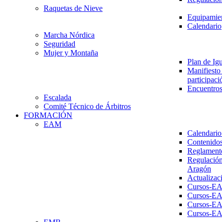
Raquetas de Nieve
Equipamien
Calendario
Marcha Nórdica
Seguridad
Mujer y Montaña
Plan de Ig
Manifiesto 
participaci
Encuentros
Escalada
Comité Técnico de Árbitros
FORMACIÓN
EAM
Calendario
Contenidos
Reglament
Regulación
Aragón
Actualizac
Cursos-E
Cursos-E
Cursos-E
Cursos-E