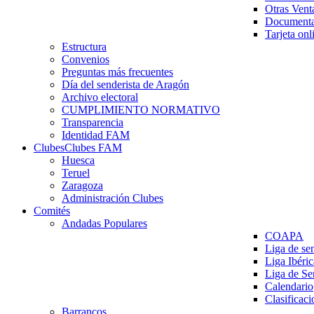
Otras Vent
Documenta
Tarjeta onl
Estructura
Convenios
Preguntas más frecuentes
Día del senderista de Aragón
Archivo electoral
CUMPLIMIENTO NORMATIVO
Transparencia
Identidad FAM
Clubes
Clubes FAM
Huesca
Teruel
Zaragoza
Administración Clubes
Comités
Andadas Populares
COAPA
Liga de se
Liga Ibéri
Liga de S
Calendario
Clasificaci
Barrancos