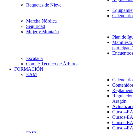
Raquetas de Nieve
Equipamien
Calendario
Marcha Nórdica
Seguridad
Mujer y Montaña
Plan de Ig
Manifiesto 
participaci
Encuentros
Escalada
Comité Técnico de Árbitros
FORMACIÓN
EAM
Calendario
Contenidos
Reglament
Regulación
Aragón
Actualizac
Cursos-E
Cursos-E
Cursos-E
Cursos-E