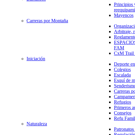
Principios 
reequipami
Mayencos
Carreras por Montaña
Organizaci
Arbitraje,
Reglament
ESPACIO
FAM
CxM Trai
Iniciación
Deporte en 
Colegios
Escalada
Esquí de 
Senderism
Carreras p
Campamen
Refugios
Primeros a
Consejos
Refu Fami
Naturaleza
Patronato
Regulación