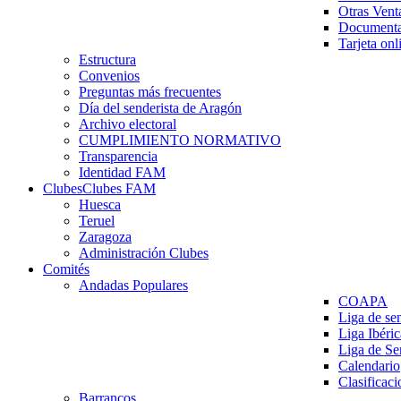
Otras Vent
Documenta
Tarjeta onl
Estructura
Convenios
Preguntas más frecuentes
Día del senderista de Aragón
Archivo electoral
CUMPLIMIENTO NORMATIVO
Transparencia
Identidad FAM
Clubes
Clubes FAM
Huesca
Teruel
Zaragoza
Administración Clubes
Comités
Andadas Populares
COAPA
Liga de se
Liga Ibéri
Liga de S
Calendario
Clasificaci
Barrancos