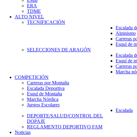
EMB
ERA
TDME
ALTO NIVEL
TECNIFICACIÓN
Escalada d
Alpinismo
Carreras p
Esquí de 
SELECCIONES DE ARAGÓN
Escalada d
Esquí de 
Carreras p
Marcha nó
COMPETICIÓN
Carreras por Montaña
Escalada Deportiva
Esquí de Montaña
Marcha Nórdica
Juegos Escolares
Escalada
DEPORTE/SALUD/CONTROL DEL
DOPAJE
REGLAMENTO DEPORTIVO FAM
Noticias