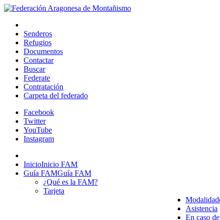
Senderos
Refugios
Documentos
Contactar
Buscar
Federate
Contratación
Carpeta del federado
Facebook
Twitter
YouTube
Instagram
Inicio
Inicio FAM
Guía FAM
Guía FAM
¿Qué es la FAM?
Tarjeta
Modalidad
Asistencia
En caso de