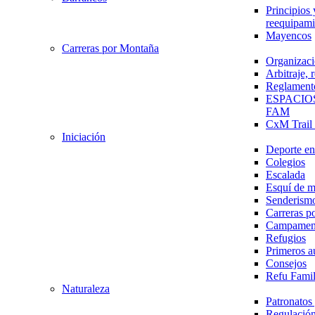
Principios 
reequipami
Mayencos
Carreras por Montaña
Organizaci
Arbitraje,
Reglament
ESPACIO
FAM
CxM Trai
Iniciación
Deporte en 
Colegios
Escalada
Esquí de 
Senderism
Carreras p
Campamen
Refugios
Primeros a
Consejos
Refu Fami
Naturaleza
Patronato
Regulación