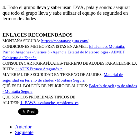
4. Todo el grupo lleva y saber usar DVA, pala y sonda: asegurar
que todo el grupo lleva y sabe utilizar el equipo de seguridad en
terreno de aludes.
ENLACES RECOMENDADOS
MONTAÑA SEGURA:
https://montanasegura.com/
CONDICIONES METEO PREVISTAS EN AEMET:
El Tiempo. Montaña:
Pirineo Aragonés - viernes 5 - Agencia Estatal de Meteorología - AEMET.
Gobierno de España
CONSULTA CARTOGRAFÍA ATES-TERRENO DE ALUDES PARA ELEGIR LA
RUTA:
.:: ATES Pirineo Aragonés ::.
MATERIAL DE SEGURIDAD EN TERRENO DE ALUDES:
Material de
seguridad en terreno de aludes - Montaña Segura
QUÉ ES EL BOLETÍN DE PELIGRO DE ALUDES:
Boletín de peligro de aludes
- Montaña Segura
QUÉ SON LOS PROBLEMAS TÍPICOS DE
ALUDES:
1_EAWS_avalanche_problems_es
Anterior
Siguiente