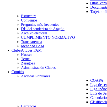
Otras Vent
Documenta
Tarjeta onl
Estructura
Convenios
Preguntas más frecuentes
Día del senderista de Aragón
Archivo electoral
CUMPLIMIENTO NORMATIVO
Transparencia
Identidad FAM
Clubes
Clubes FAM
Huesca
Teruel
Zaragoza
Administración Clubes
Comités
Andadas Populares
COAPA
Liga de se
Liga Ibéri
Liga de S
Calendario
Clasificaci
Barrancos