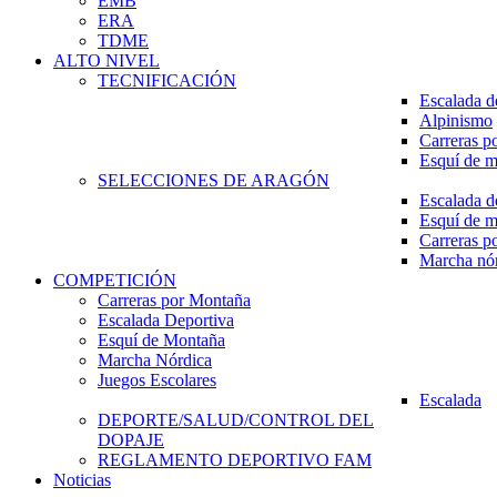
EMB
ERA
TDME
ALTO NIVEL
TECNIFICACIÓN
Escalada d
Alpinismo
Carreras p
Esquí de 
SELECCIONES DE ARAGÓN
Escalada d
Esquí de 
Carreras p
Marcha nó
COMPETICIÓN
Carreras por Montaña
Escalada Deportiva
Esquí de Montaña
Marcha Nórdica
Juegos Escolares
Escalada
DEPORTE/SALUD/CONTROL DEL
DOPAJE
REGLAMENTO DEPORTIVO FAM
Noticias