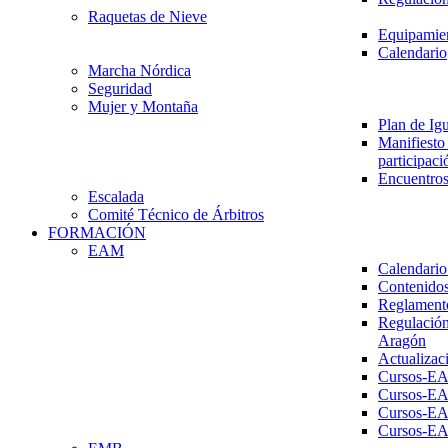
Raquetas de Nieve
Equipamien
Calendario
Marcha Nórdica
Seguridad
Mujer y Montaña
Plan de Ig
Manifiesto 
participaci
Encuentros
Escalada
Comité Técnico de Árbitros
FORMACIÓN
EAM
Calendario
Contenidos
Reglament
Regulación
Aragón
Actualizac
Cursos-E
Cursos-E
Cursos-E
Cursos-E