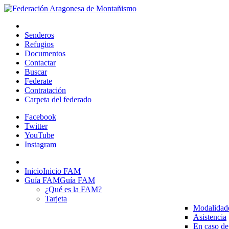
Senderos
Refugios
Documentos
Contactar
Buscar
Federate
Contratación
Carpeta del federado
Facebook
Twitter
YouTube
Instagram
Inicio
Inicio FAM
Guía FAM
Guía FAM
¿Qué es la FAM?
Tarjeta
Modalidad
Asistencia
En caso de