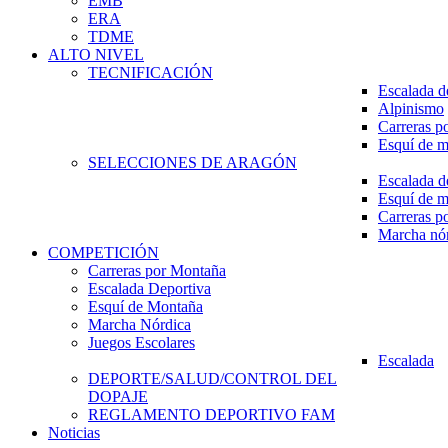
EMB
ERA
TDME
ALTO NIVEL
TECNIFICACIÓN
Escalada d
Alpinismo
Carreras p
Esquí de 
SELECCIONES DE ARAGÓN
Escalada d
Esquí de 
Carreras p
Marcha nó
COMPETICIÓN
Carreras por Montaña
Escalada Deportiva
Esquí de Montaña
Marcha Nórdica
Juegos Escolares
Escalada
DEPORTE/SALUD/CONTROL DEL
DOPAJE
REGLAMENTO DEPORTIVO FAM
Noticias