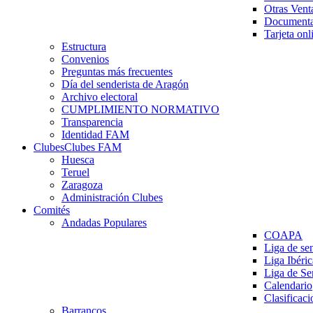
Otras Vent
Documenta
Tarjeta onl
Estructura
Convenios
Preguntas más frecuentes
Día del senderista de Aragón
Archivo electoral
CUMPLIMIENTO NORMATIVO
Transparencia
Identidad FAM
Clubes
Clubes FAM
Huesca
Teruel
Zaragoza
Administración Clubes
Comités
Andadas Populares
COAPA
Liga de se
Liga Ibéri
Liga de S
Calendario
Clasificaci
Barrancos