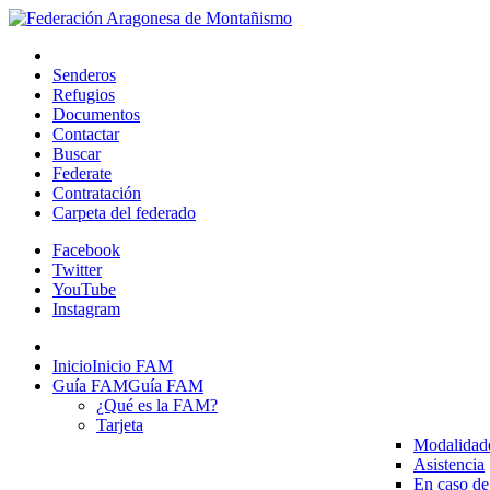
Senderos
Refugios
Documentos
Contactar
Buscar
Federate
Contratación
Carpeta del federado
Facebook
Twitter
YouTube
Instagram
Inicio
Inicio FAM
Guía FAM
Guía FAM
¿Qué es la FAM?
Tarjeta
Modalidad
Asistencia
En caso de