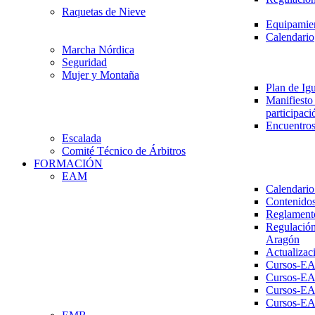
Raquetas de Nieve
Equipamien
Calendario
Marcha Nórdica
Seguridad
Mujer y Montaña
Plan de Ig
Manifiesto 
participaci
Encuentros
Escalada
Comité Técnico de Árbitros
FORMACIÓN
EAM
Calendario
Contenidos
Reglament
Regulación
Aragón
Actualizac
Cursos-E
Cursos-E
Cursos-E
Cursos-E