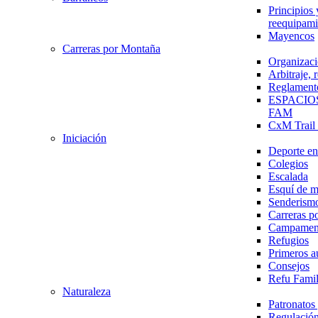
Principios 
reequipami
Mayencos
Carreras por Montaña
Organizaci
Arbitraje,
Reglament
ESPACIO
FAM
CxM Trai
Iniciación
Deporte en 
Colegios
Escalada
Esquí de 
Senderism
Carreras p
Campamen
Refugios
Primeros a
Consejos
Refu Fami
Naturaleza
Patronato
Regulación