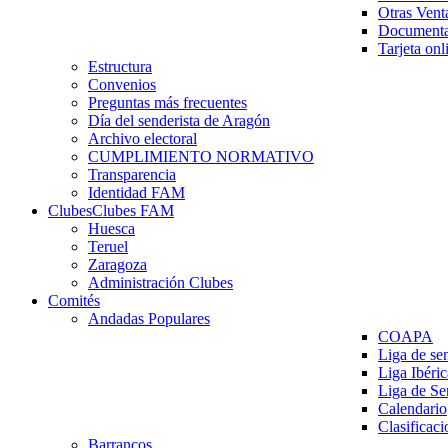
Otras Vent
Documenta
Tarjeta onl
Estructura
Convenios
Preguntas más frecuentes
Día del senderista de Aragón
Archivo electoral
CUMPLIMIENTO NORMATIVO
Transparencia
Identidad FAM
Clubes
Clubes FAM
Huesca
Teruel
Zaragoza
Administración Clubes
Comités
Andadas Populares
COAPA
Liga de se
Liga Ibéri
Liga de S
Calendario
Clasificaci
Barrancos