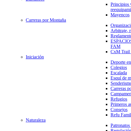
Principios 
reequipami
Mayencos
Carreras por Montaña
Organizaci
Arbitraje,
Reglament
ESPACIO
FAM
CxM Trai
Iniciación
Deporte en 
Colegios
Escalada
Esquí de 
Senderism
Carreras p
Campamen
Refugios
Primeros a
Consejos
Refu Fami
Naturaleza
Patronato
Regulación