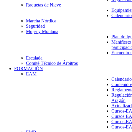
Raquetas de Nieve
Equipamien
Calendario
Marcha Nórdica
Seguridad
Mujer y Montaña
Plan de Ig
Manifiesto 
participaci
Encuentros
Escalada
Comité Técnico de Árbitros
FORMACIÓN
EAM
Calendario
Contenidos
Reglament
Regulación
Aragón
Actualizac
Cursos-E
Cursos-E
Cursos-E
Cursos-E