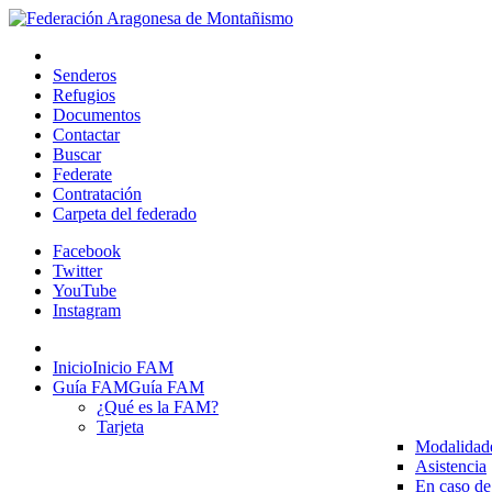
Senderos
Refugios
Documentos
Contactar
Buscar
Federate
Contratación
Carpeta del federado
Facebook
Twitter
YouTube
Instagram
Inicio
Inicio FAM
Guía FAM
Guía FAM
¿Qué es la FAM?
Tarjeta
Modalidad
Asistencia
En caso de