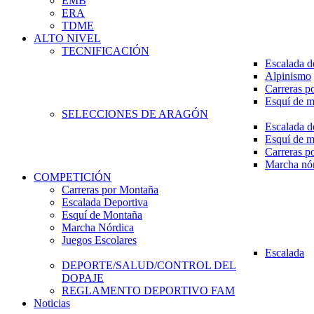
EMB
ERA
TDME
ALTO NIVEL
TECNIFICACIÓN
Escalada d
Alpinismo
Carreras p
Esquí de 
SELECCIONES DE ARAGÓN
Escalada d
Esquí de 
Carreras p
Marcha nó
COMPETICIÓN
Carreras por Montaña
Escalada Deportiva
Esquí de Montaña
Marcha Nórdica
Juegos Escolares
Escalada
DEPORTE/SALUD/CONTROL DEL
DOPAJE
REGLAMENTO DEPORTIVO FAM
Noticias