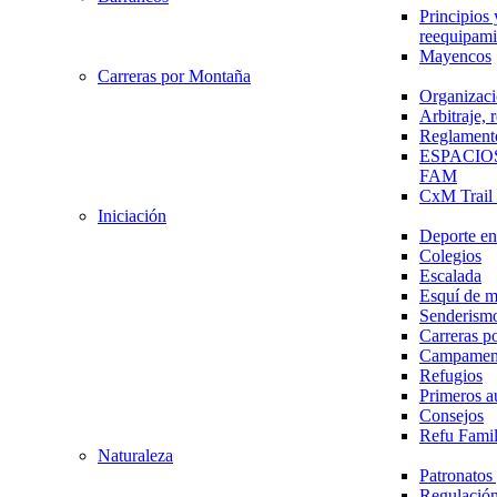
Principios 
reequipami
Mayencos
Carreras por Montaña
Organizaci
Arbitraje,
Reglament
ESPACIO
FAM
CxM Trai
Iniciación
Deporte en 
Colegios
Escalada
Esquí de 
Senderism
Carreras p
Campamen
Refugios
Primeros a
Consejos
Refu Fami
Naturaleza
Patronato
Regulación