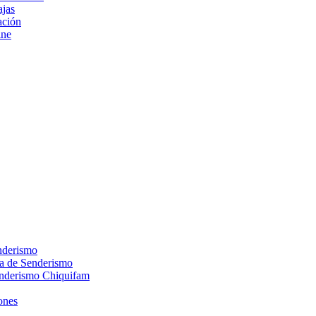
ajas
ción
ine
nderismo
ca de Senderismo
enderismo Chiquifam
ones