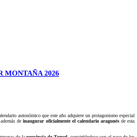
R MONTAÑA 2026
calendario autonómico que este año adquiere un protagonismo especial
, además de
inaugurar oficialmente el calendario aragonés
de esta
eteranas de la
provincia de Teruel
, convirtiéndose con el paso de los