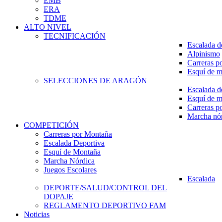
EMB
ERA
TDME
ALTO NIVEL
TECNIFICACIÓN
Escalada d
Alpinismo
Carreras p
Esquí de 
SELECCIONES DE ARAGÓN
Escalada d
Esquí de 
Carreras p
Marcha nó
COMPETICIÓN
Carreras por Montaña
Escalada Deportiva
Esquí de Montaña
Marcha Nórdica
Juegos Escolares
Escalada
DEPORTE/SALUD/CONTROL DEL
DOPAJE
REGLAMENTO DEPORTIVO FAM
Noticias