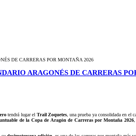
ONÉS DE CARRERAS POR MONTAÑA 2026
NDARIO ARAGONÉS DE CARRERAS PO
nero
tendrá lugar el
Trail Zoquetes
, una prueba ya consolidada en el 
untuable de la Copa de Aragón de Carreras por Montaña 2026
a su
decimotercera edición
, es una de las carreras por montaña más v