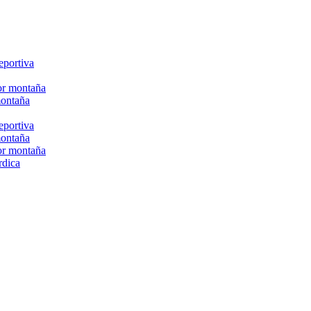
eportiva
or montaña
montaña
eportiva
montaña
or montaña
rdica