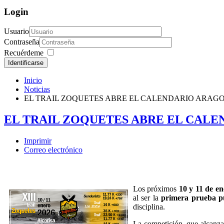
Login
Usuario
Contraseña
Recuérdeme
Identificarse
Inicio
Noticias
EL TRAIL ZOQUETES ABRE EL CALENDARIO ARAG
EL TRAIL ZOQUETES ABRE EL CALE
Imprimir
Correo electrónico
Los próximos
10 y 11 de e
al ser la
primera prueba p
disciplina.
La competición, que alcanz