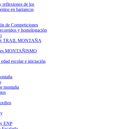
y reflexiones de los
entos en barrancos
ón de Competiciones
 recorridos y homologación
o
S TRAIL MONTAÑA
l es MONTAÑISMO
edad escolar e iniciación
montaña
o
or montaña
tos
uxilios
ly
s y ENP
 Escalada