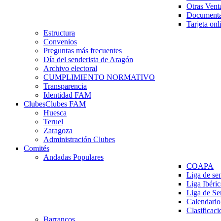
Otras Vent
Documenta
Tarjeta onl
Estructura
Convenios
Preguntas más frecuentes
Día del senderista de Aragón
Archivo electoral
CUMPLIMIENTO NORMATIVO
Transparencia
Identidad FAM
Clubes
Clubes FAM
Huesca
Teruel
Zaragoza
Administración Clubes
Comités
Andadas Populares
COAPA
Liga de se
Liga Ibéri
Liga de S
Calendario
Clasificaci
Barrancos