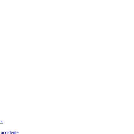
es
 accidente