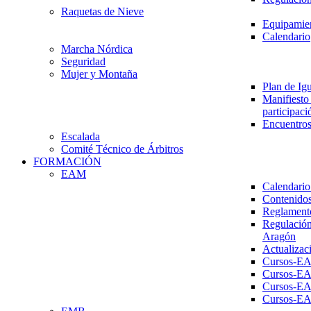
Raquetas de Nieve
Equipamien
Calendario
Marcha Nórdica
Seguridad
Mujer y Montaña
Plan de Ig
Manifiesto 
participaci
Encuentros
Escalada
Comité Técnico de Árbitros
FORMACIÓN
EAM
Calendario
Contenidos
Reglament
Regulación
Aragón
Actualizac
Cursos-E
Cursos-E
Cursos-E
Cursos-E