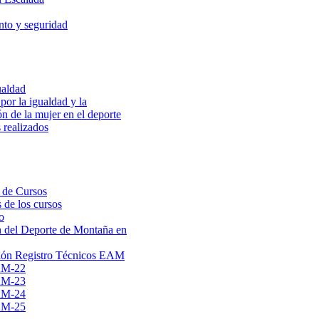
to y seguridad
ualdad
por la igualdad y la
ón de la mujer en el deporte
 realizados
 de Cursos
 de los cursos
o
 del Deporte de Montaña en
ión Registro Técnicos EAM
AM-22
AM-23
AM-24
AM-25