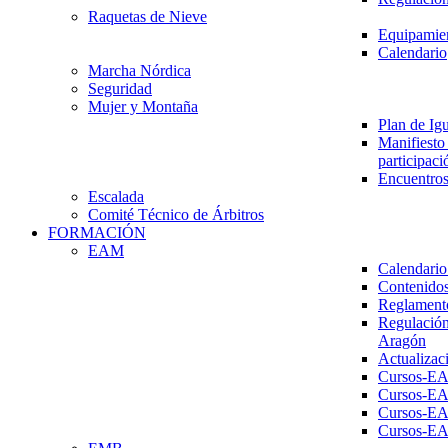
Raquetas de Nieve
Equipamien
Calendario
Marcha Nórdica
Seguridad
Mujer y Montaña
Plan de Ig
Manifiesto 
participaci
Encuentros
Escalada
Comité Técnico de Árbitros
FORMACIÓN
EAM
Calendario
Contenidos
Reglament
Regulación
Aragón
Actualizac
Cursos-E
Cursos-E
Cursos-E
Cursos-E