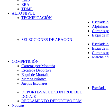
EMB
ERA
TDME
ALTO NIVEL
TECNIFICACIÓN
Escalada d
Alpinismo
Carreras p
Esquí de 
SELECCIONES DE ARAGÓN
Escalada d
Esquí de 
Carreras p
Marcha nó
COMPETICIÓN
Carreras por Montaña
Escalada Deportiva
Esquí de Montaña
Marcha Nórdica
Juegos Escolares
Escalada
DEPORTE/SALUD/CONTROL DEL
DOPAJE
REGLAMENTO DEPORTIVO FAM
Noticias