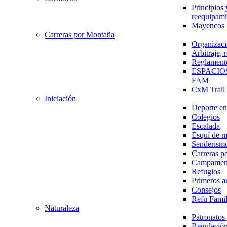
Principios 
reequipami
Mayencos
Carreras por Montaña
Organizaci
Arbitraje,
Reglament
ESPACIO
FAM
CxM Trai
Iniciación
Deporte en 
Colegios
Escalada
Esquí de 
Senderism
Carreras p
Campamen
Refugios
Primeros a
Consejos
Refu Fami
Naturaleza
Patronato
Regulación