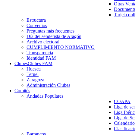
Otras Vent
Documenta
Tarjeta onl
Estructura
Convenios
Preguntas más frecuentes
Día del senderista de Aragón
Archivo electoral
CUMPLIMIENTO NORMATIVO
Transparencia
Identidad FAM
Clubes
Clubes FAM
Huesca
Teruel
Zaragoza
Administración Clubes
Comités
Andadas Populares
COAPA
Liga de se
Liga Ibéri
Liga de S
Calendario
Clasificaci
Barrancos