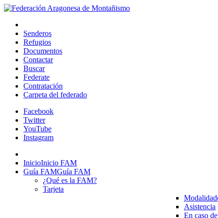
Senderos
Refugios
Documentos
Contactar
Buscar
Federate
Contratación
Carpeta del federado
Facebook
Twitter
YouTube
Instagram
Inicio
Inicio FAM
Guía FAM
Guía FAM
¿Qué es la FAM?
Tarjeta
Modalidad
Asistencia
En caso de