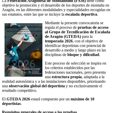
La
Federación Aragonesa de Montañismo (FAM)
tiene como
objetivo la promoción y el desarrollo de los deportes de montaña en
Aragón, en las diferentes modalidades y especialidades recogidas en
sus estatutos, entre las que se incluye la
escalada deportiva
.
Mediante la presente convocatoria se
regula el proceso de
pruebas de acceso
al Grupo de Tecnificación de Escalada
de Aragón (GTEDA)
para la
temporada 2026
, con el objetivo de
identificar deportistas con potencial de
desarrollo a medio y largo plazo en las
disciplinas de
bloque y dificultad
.
Este proceso de selección se inspira en
los criterios establecidos por las
federaciones nacionales, pero presenta
una
estructura propia
, adaptada a la
realidad autonómica y a las instalaciones disponibles, priorizando
una
observación global del deportista
y no exclusivamente el
resultado competitivo.
El
GTEDA 2026
estará compuesto por un
máximo de 10
deportistas
.
Requisitos generales de acceso a las pruebas