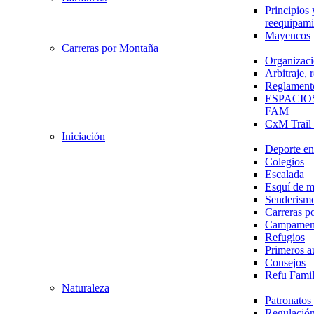
Principios 
reequipami
Mayencos
Carreras por Montaña
Organizaci
Arbitraje,
Reglament
ESPACIO
FAM
CxM Trai
Iniciación
Deporte en 
Colegios
Escalada
Esquí de 
Senderism
Carreras p
Campamen
Refugios
Primeros a
Consejos
Refu Fami
Naturaleza
Patronato
Regulación