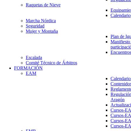
Raquetas de Nieve
Equipamien
Calendario
Marcha Nórdica
Seguridad
Mujer y Montaña
Plan de Ig
Manifiesto 
participaci
Encuentros
Escalada
Comité Técnico de Árbitros
FORMACIÓN
EAM
Calendario
Contenidos
Reglament
Regulación
Aragón
Actualizac
Cursos-E
Cursos-E
Cursos-E
Cursos-E