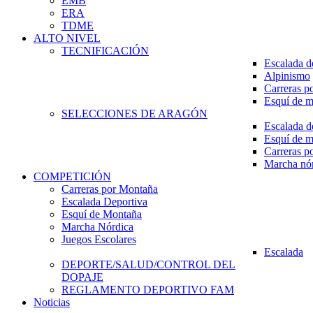
EMB
ERA
TDME
ALTO NIVEL
TECNIFICACIÓN
Escalada d
Alpinismo
Carreras p
Esquí de 
SELECCIONES DE ARAGÓN
Escalada d
Esquí de 
Carreras p
Marcha nó
COMPETICIÓN
Carreras por Montaña
Escalada Deportiva
Esquí de Montaña
Marcha Nórdica
Juegos Escolares
Escalada
DEPORTE/SALUD/CONTROL DEL
DOPAJE
REGLAMENTO DEPORTIVO FAM
Noticias