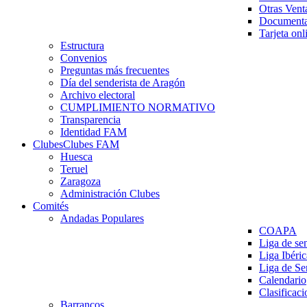
Otras Vent
Documenta
Tarjeta onl
Estructura
Convenios
Preguntas más frecuentes
Día del senderista de Aragón
Archivo electoral
CUMPLIMIENTO NORMATIVO
Transparencia
Identidad FAM
Clubes
Clubes FAM
Huesca
Teruel
Zaragoza
Administración Clubes
Comités
Andadas Populares
COAPA
Liga de se
Liga Ibéri
Liga de S
Calendario
Clasificaci
Barrancos