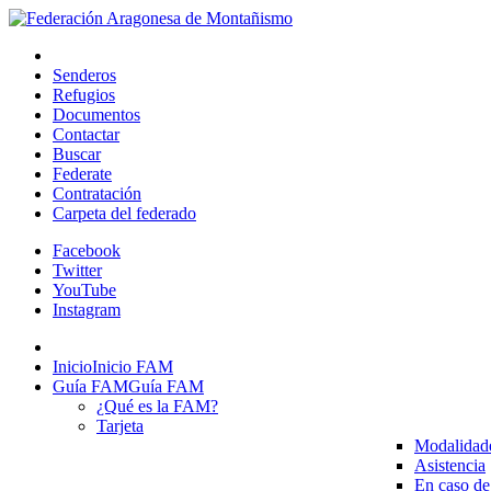
Senderos
Refugios
Documentos
Contactar
Buscar
Federate
Contratación
Carpeta del federado
Facebook
Twitter
YouTube
Instagram
Inicio
Inicio FAM
Guía FAM
Guía FAM
¿Qué es la FAM?
Tarjeta
Modalidad
Asistencia
En caso de