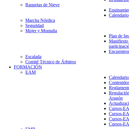
Raquetas de Nieve
Equipamien
Calendario
Marcha Nórdica
Seguridad
Mujer y Montaña
Plan de Ig
Manifiesto 
participaci
Encuentros
Escalada
Comité Técnico de Árbitros
FORMACIÓN
EAM
Calendario
Contenidos
Reglament
Regulación
Aragón
Actualizac
Cursos-E
Cursos-E
Cursos-E
Cursos-E