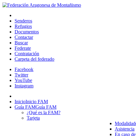
Senderos
Refugios
Documentos
Contactar
Buscar
Federate
Contratación
Carpeta del federado
Facebook
Twitter
YouTube
Instagram
Inicio
Inicio FAM
Guía FAM
Guía FAM
¿Qué es la FAM?
Tarjeta
Modalidad
Asistencia
En caso de