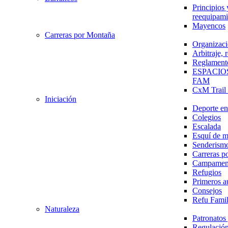
Principios 
reequipami
Mayencos
Carreras por Montaña
Organizaci
Arbitraje,
Reglament
ESPACIO
FAM
CxM Trai
Iniciación
Deporte en 
Colegios
Escalada
Esquí de 
Senderism
Carreras p
Campamen
Refugios
Primeros a
Consejos
Refu Fami
Naturaleza
Patronato
Regulación