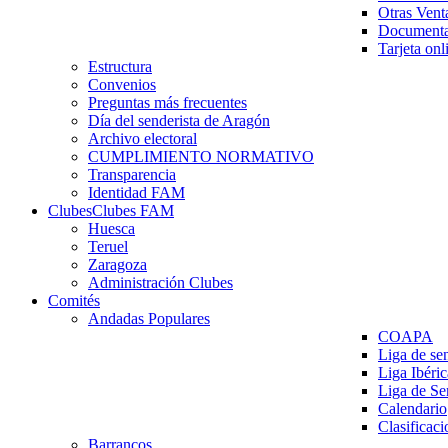
Otras Vent
Documenta
Tarjeta onl
Estructura
Convenios
Preguntas más frecuentes
Día del senderista de Aragón
Archivo electoral
CUMPLIMIENTO NORMATIVO
Transparencia
Identidad FAM
Clubes
Clubes FAM
Huesca
Teruel
Zaragoza
Administración Clubes
Comités
Andadas Populares
COAPA
Liga de se
Liga Ibéri
Liga de S
Calendario
Clasificaci
Barrancos