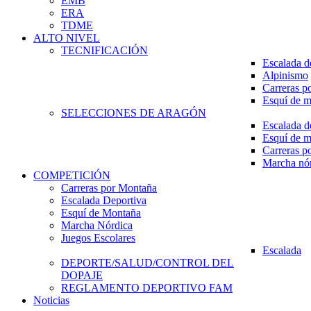
EMB
ERA
TDME
ALTO NIVEL
TECNIFICACIÓN
Escalada d
Alpinismo
Carreras p
Esquí de 
SELECCIONES DE ARAGÓN
Escalada d
Esquí de 
Carreras p
Marcha nó
COMPETICIÓN
Carreras por Montaña
Escalada Deportiva
Esquí de Montaña
Marcha Nórdica
Juegos Escolares
Escalada
DEPORTE/SALUD/CONTROL DEL
DOPAJE
REGLAMENTO DEPORTIVO FAM
Noticias