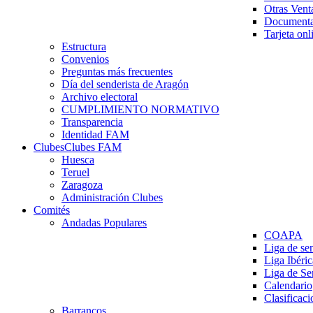
Otras Vent
Documenta
Tarjeta onl
Estructura
Convenios
Preguntas más frecuentes
Día del senderista de Aragón
Archivo electoral
CUMPLIMIENTO NORMATIVO
Transparencia
Identidad FAM
Clubes
Clubes FAM
Huesca
Teruel
Zaragoza
Administración Clubes
Comités
Andadas Populares
COAPA
Liga de se
Liga Ibéri
Liga de S
Calendario
Clasificaci
Barrancos