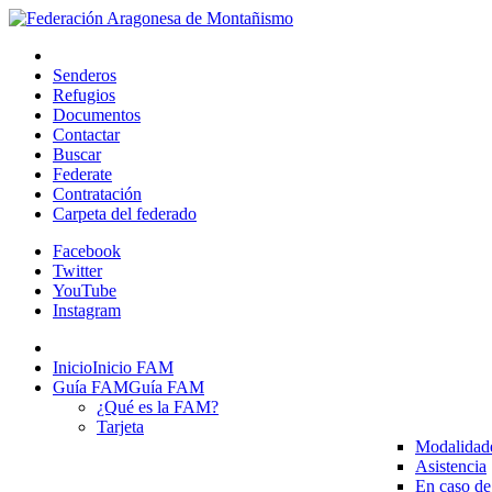
Senderos
Refugios
Documentos
Contactar
Buscar
Federate
Contratación
Carpeta del federado
Facebook
Twitter
YouTube
Instagram
Inicio
Inicio FAM
Guía FAM
Guía FAM
¿Qué es la FAM?
Tarjeta
Modalidad
Asistencia
En caso de