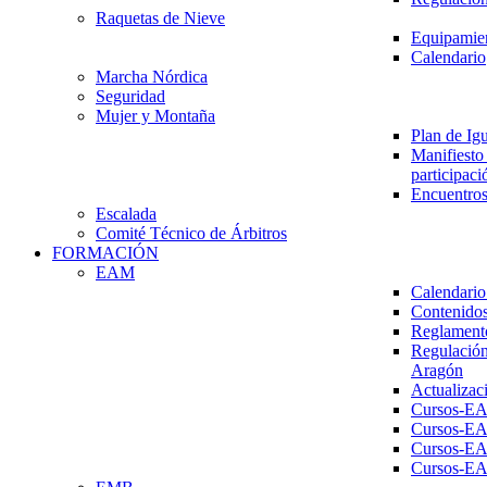
Raquetas de Nieve
Equipamien
Calendario
Marcha Nórdica
Seguridad
Mujer y Montaña
Plan de Ig
Manifiesto 
participaci
Encuentros
Escalada
Comité Técnico de Árbitros
FORMACIÓN
EAM
Calendario
Contenidos
Reglament
Regulación
Aragón
Actualizac
Cursos-E
Cursos-E
Cursos-E
Cursos-E