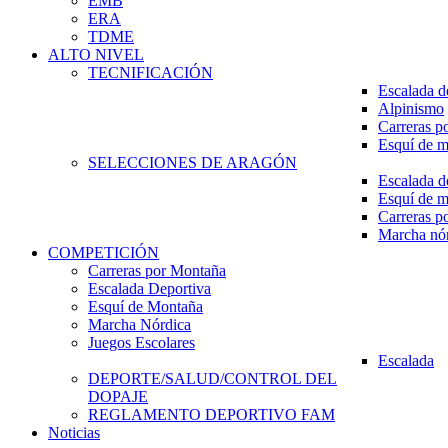
EMB
ERA
TDME
ALTO NIVEL
TECNIFICACIÓN
Escalada d
Alpinismo
Carreras p
Esquí de 
SELECCIONES DE ARAGÓN
Escalada d
Esquí de 
Carreras p
Marcha nó
COMPETICIÓN
Carreras por Montaña
Escalada Deportiva
Esquí de Montaña
Marcha Nórdica
Juegos Escolares
Escalada
DEPORTE/SALUD/CONTROL DEL
DOPAJE
REGLAMENTO DEPORTIVO FAM
Noticias