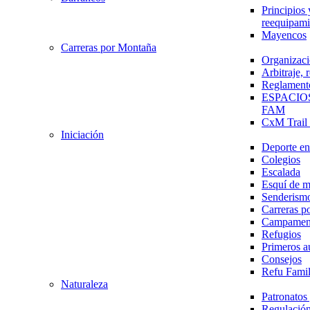
Principios 
reequipami
Mayencos
Carreras por Montaña
Organizaci
Arbitraje,
Reglament
ESPACIO
FAM
CxM Trai
Iniciación
Deporte en 
Colegios
Escalada
Esquí de 
Senderism
Carreras p
Campamen
Refugios
Primeros a
Consejos
Refu Fami
Naturaleza
Patronato
Regulación