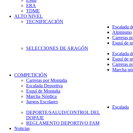
EMB
ERA
TDME
ALTO NIVEL
TECNIFICACIÓN
Escalada d
Alpinismo
Carreras p
Esquí de 
SELECCIONES DE ARAGÓN
Escalada d
Esquí de 
Carreras p
Marcha nó
COMPETICIÓN
Carreras por Montaña
Escalada Deportiva
Esquí de Montaña
Marcha Nórdica
Juegos Escolares
Escalada
DEPORTE/SALUD/CONTROL DEL
DOPAJE
REGLAMENTO DEPORTIVO FAM
Noticias