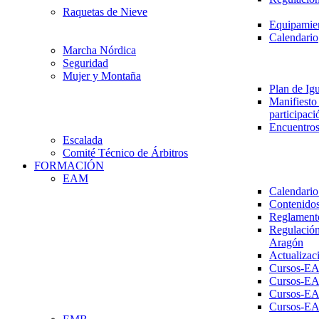
Raquetas de Nieve
Equipamien
Calendario
Marcha Nórdica
Seguridad
Mujer y Montaña
Plan de Ig
Manifiesto 
participaci
Encuentros
Escalada
Comité Técnico de Árbitros
FORMACIÓN
EAM
Calendario
Contenidos
Reglament
Regulación
Aragón
Actualizac
Cursos-E
Cursos-E
Cursos-E
Cursos-E