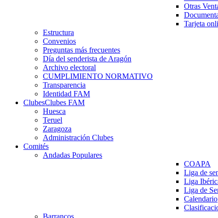
Otras Vent
Documenta
Tarjeta onl
Estructura
Convenios
Preguntas más frecuentes
Día del senderista de Aragón
Archivo electoral
CUMPLIMIENTO NORMATIVO
Transparencia
Identidad FAM
Clubes
Clubes FAM
Huesca
Teruel
Zaragoza
Administración Clubes
Comités
Andadas Populares
COAPA
Liga de se
Liga Ibéri
Liga de S
Calendario
Clasificaci
Barrancos