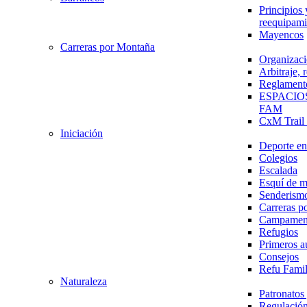
Principios 
reequipami
Mayencos
Carreras por Montaña
Organizaci
Arbitraje,
Reglament
ESPACIO
FAM
CxM Trai
Iniciación
Deporte en 
Colegios
Escalada
Esquí de 
Senderism
Carreras p
Campamen
Refugios
Primeros a
Consejos
Refu Fami
Naturaleza
Patronato
Regulación