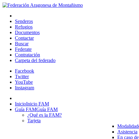
Senderos
Refugios
Documentos
Contactar
Buscar
Federate
Contratación
Carpeta del federado
Facebook
Twitter
YouTube
Instagram
Inicio
Inicio FAM
Guía FAM
Guía FAM
¿Qué es la FAM?
Tarjeta
Modalidad
Asistencia
En caso de