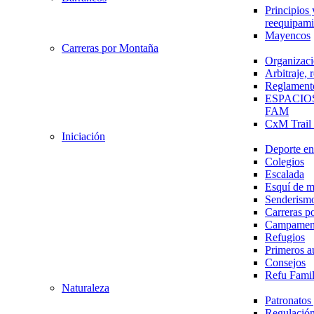
Principios 
reequipami
Mayencos
Carreras por Montaña
Organizaci
Arbitraje,
Reglament
ESPACIO
FAM
CxM Trai
Iniciación
Deporte en 
Colegios
Escalada
Esquí de 
Senderism
Carreras p
Campamen
Refugios
Primeros a
Consejos
Refu Fami
Naturaleza
Patronato
Regulación