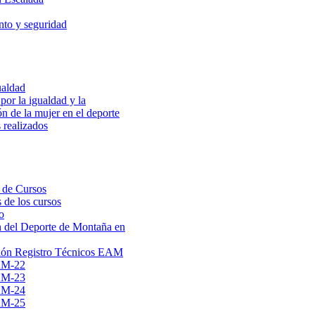
to y seguridad
ualdad
por la igualdad y la
ón de la mujer en el deporte
 realizados
 de Cursos
 de los cursos
o
 del Deporte de Montaña en
ión Registro Técnicos EAM
AM-22
AM-23
AM-24
AM-25