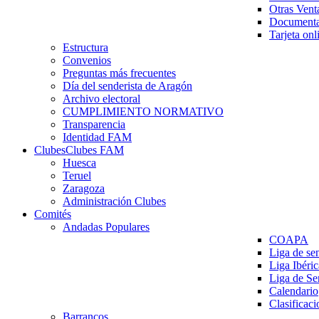
Otras Vent
Documenta
Tarjeta onl
Estructura
Convenios
Preguntas más frecuentes
Día del senderista de Aragón
Archivo electoral
CUMPLIMIENTO NORMATIVO
Transparencia
Identidad FAM
Clubes
Clubes FAM
Huesca
Teruel
Zaragoza
Administración Clubes
Comités
Andadas Populares
COAPA
Liga de se
Liga Ibéri
Liga de S
Calendario
Clasificaci
Barrancos