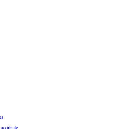
es
 accidente