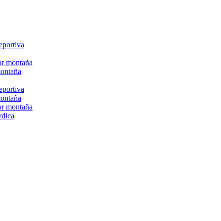
eportiva
or montaña
montaña
eportiva
montaña
or montaña
rdica