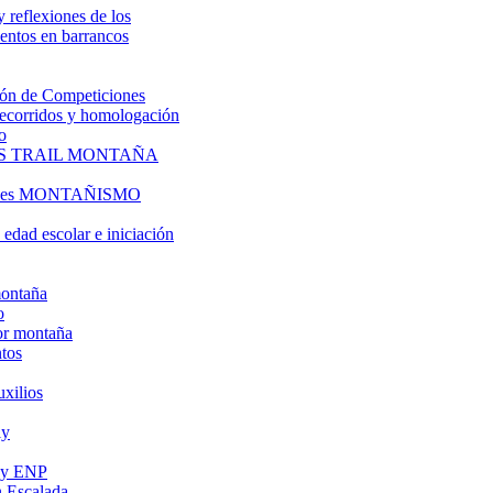
y reflexiones de los
entos en barrancos
ón de Competiciones
 recorridos y homologación
o
S TRAIL MONTAÑA
l es MONTAÑISMO
edad escolar e iniciación
montaña
o
or montaña
tos
uxilios
ly
s y ENP
 Escalada