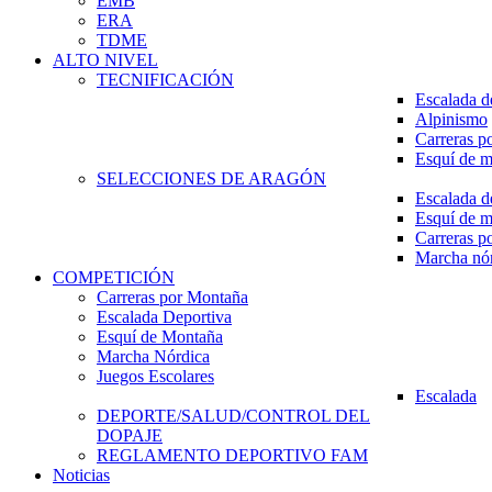
EMB
ERA
TDME
ALTO NIVEL
TECNIFICACIÓN
Escalada d
Alpinismo
Carreras p
Esquí de 
SELECCIONES DE ARAGÓN
Escalada d
Esquí de 
Carreras p
Marcha nó
COMPETICIÓN
Carreras por Montaña
Escalada Deportiva
Esquí de Montaña
Marcha Nórdica
Juegos Escolares
Escalada
DEPORTE/SALUD/CONTROL DEL
DOPAJE
REGLAMENTO DEPORTIVO FAM
Noticias