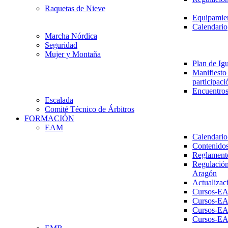
Raquetas de Nieve
Equipamien
Calendario
Marcha Nórdica
Seguridad
Mujer y Montaña
Plan de Ig
Manifiesto 
participaci
Encuentros
Escalada
Comité Técnico de Árbitros
FORMACIÓN
EAM
Calendario
Contenidos
Reglament
Regulación
Aragón
Actualizac
Cursos-E
Cursos-E
Cursos-E
Cursos-E