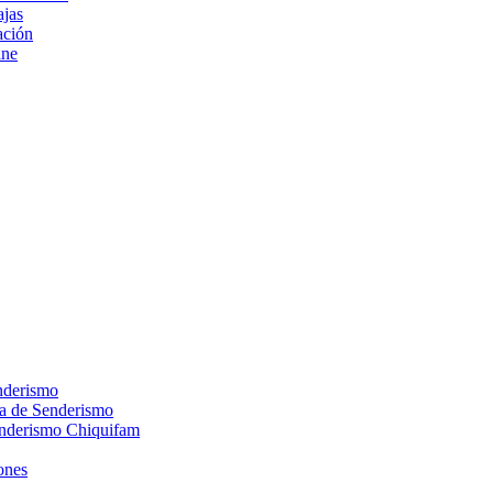
ajas
ción
ine
nderismo
ca de Senderismo
enderismo Chiquifam
ones