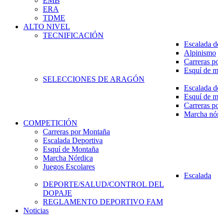
EMB
ERA
TDME
ALTO NIVEL
TECNIFICACIÓN
Escalada d
Alpinismo
Carreras p
Esquí de 
SELECCIONES DE ARAGÓN
Escalada d
Esquí de 
Carreras p
Marcha nó
COMPETICIÓN
Carreras por Montaña
Escalada Deportiva
Esquí de Montaña
Marcha Nórdica
Juegos Escolares
Escalada
DEPORTE/SALUD/CONTROL DEL
DOPAJE
REGLAMENTO DEPORTIVO FAM
Noticias