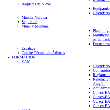
Raquetas de Nieve
Equipamien
Calendario
Marcha Nórdica
Seguridad
Mujer y Montaña
Plan de Ig
Manifiesto 
participaci
Encuentros
Escalada
Comité Técnico de Árbitros
FORMACIÓN
EAM
Calendario
Contenidos
Reglament
Regulación
Aragón
Actualizac
Cursos-E
Cursos-E
Cursos-E
Cursos-E