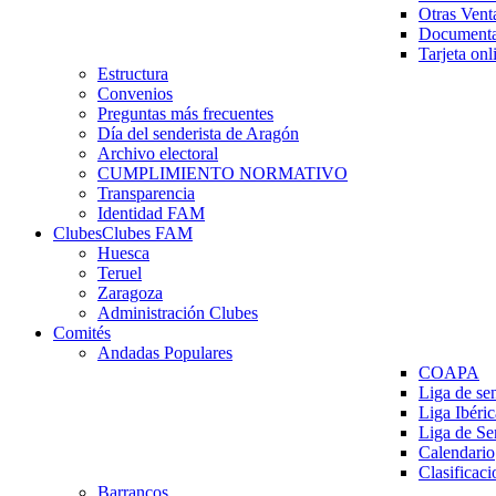
Otras Vent
Documenta
Tarjeta onl
Estructura
Convenios
Preguntas más frecuentes
Día del senderista de Aragón
Archivo electoral
CUMPLIMIENTO NORMATIVO
Transparencia
Identidad FAM
Clubes
Clubes FAM
Huesca
Teruel
Zaragoza
Administración Clubes
Comités
Andadas Populares
COAPA
Liga de se
Liga Ibéri
Liga de S
Calendario
Clasificaci
Barrancos