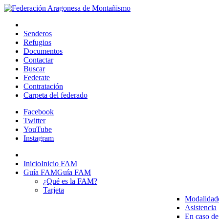
Senderos
Refugios
Documentos
Contactar
Buscar
Federate
Contratación
Carpeta del federado
Facebook
Twitter
YouTube
Instagram
Inicio
Inicio FAM
Guía FAM
Guía FAM
¿Qué es la FAM?
Tarjeta
Modalidad
Asistencia
En caso de