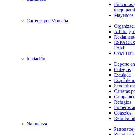
Principios 
reequipami
Mayencos
Carreras por Montaña
Organizaci
Arbitraje,
Reglament
ESPACIO
FAM
CxM Trai
Iniciación
Deporte en 
Colegios
Escalada
Esquí de 
Senderism
Carreras p
Campamen
Refugios
Primeros a
Consejos
Refu Fami
Naturaleza
Patronato
Regulación