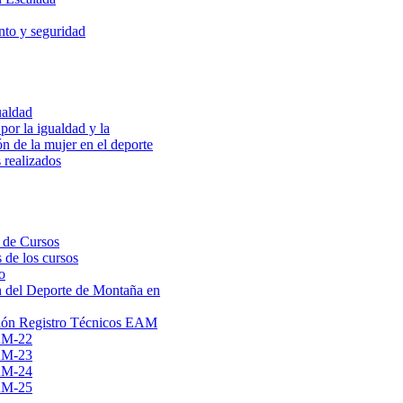
to y seguridad
ualdad
por la igualdad y la
ón de la mujer en el deporte
 realizados
 de Cursos
 de los cursos
o
 del Deporte de Montaña en
ión Registro Técnicos EAM
AM-22
AM-23
AM-24
AM-25