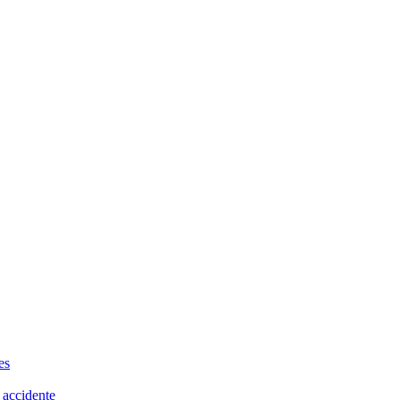
es
 accidente