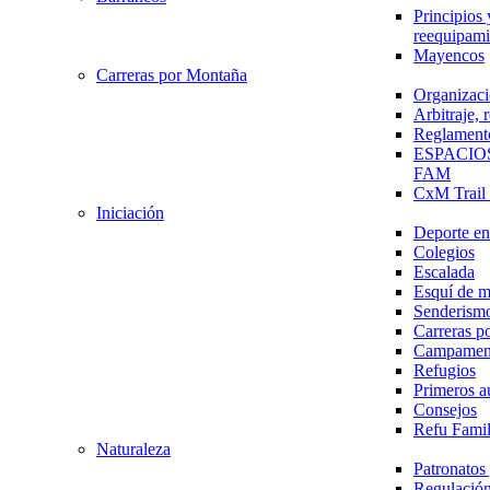
Principios 
reequipami
Mayencos
Carreras por Montaña
Organizaci
Arbitraje,
Reglament
ESPACIO
FAM
CxM Trai
Iniciación
Deporte en 
Colegios
Escalada
Esquí de 
Senderism
Carreras p
Campamen
Refugios
Primeros a
Consejos
Refu Fami
Naturaleza
Patronato
Regulación