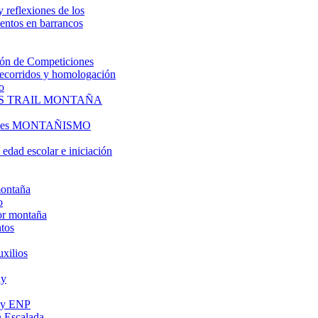
y reflexiones de los
entos en barrancos
ón de Competiciones
 recorridos y homologación
o
S TRAIL MONTAÑA
l es MONTAÑISMO
edad escolar e iniciación
montaña
o
or montaña
tos
uxilios
ly
s y ENP
 Escalada