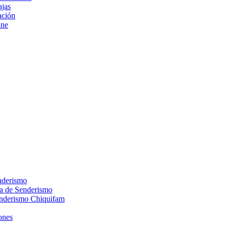
ajas
ción
ine
nderismo
ca de Senderismo
enderismo Chiquifam
ones