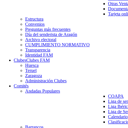
Otras Vent
Documenta
Tarjeta onl
Estructura
Convenios
Preguntas más frecuentes
Día del senderista de Aragón
Archivo electoral
CUMPLIMIENTO NORMATIVO
Transparencia
Identidad FAM
Clubes
Clubes FAM
Huesca
Teruel
Zaragoza
Administración Clubes
Comités
Andadas Populares
COAPA
Liga de se
Liga Ibéri
Liga de S
Calendario
Clasificaci
Barrancos