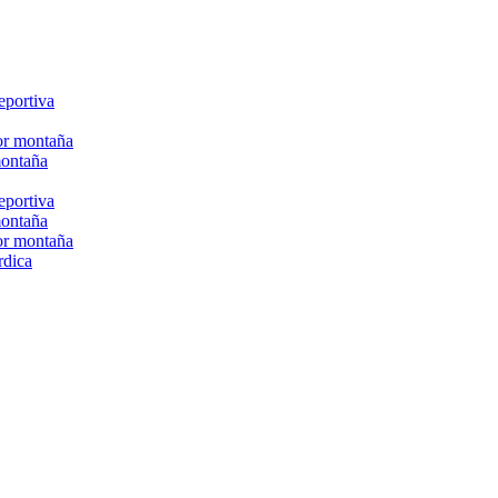
eportiva
or montaña
montaña
eportiva
montaña
or montaña
rdica