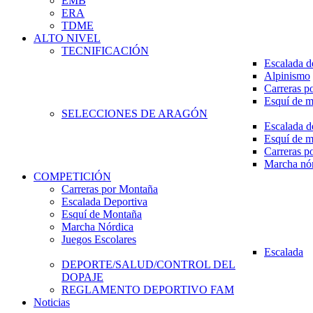
EMB
ERA
TDME
ALTO NIVEL
TECNIFICACIÓN
Escalada d
Alpinismo
Carreras p
Esquí de 
SELECCIONES DE ARAGÓN
Escalada d
Esquí de 
Carreras p
Marcha nó
COMPETICIÓN
Carreras por Montaña
Escalada Deportiva
Esquí de Montaña
Marcha Nórdica
Juegos Escolares
Escalada
DEPORTE/SALUD/CONTROL DEL
DOPAJE
REGLAMENTO DEPORTIVO FAM
Noticias