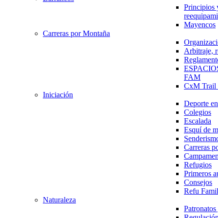
Principios 
reequipami
Mayencos
Carreras por Montaña
Organizaci
Arbitraje,
Reglament
ESPACIO
FAM
CxM Trai
Iniciación
Deporte en 
Colegios
Escalada
Esquí de 
Senderism
Carreras p
Campamen
Refugios
Primeros a
Consejos
Refu Fami
Naturaleza
Patronato
Regulación