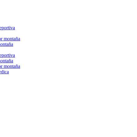
eportiva
or montaña
montaña
eportiva
montaña
or montaña
rdica