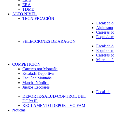
EMB
ERA
TDME
ALTO NIVEL
TECNIFICACIÓN
Escalada d
Alpinismo
Carreras p
Esquí de 
SELECCIONES DE ARAGÓN
Escalada d
Esquí de 
Carreras p
Marcha nó
COMPETICIÓN
Carreras por Montaña
Escalada Deportiva
Esquí de Montaña
Marcha Nórdica
Juegos Escolares
Escalada
DEPORTE/SALUD/CONTROL DEL
DOPAJE
REGLAMENTO DEPORTIVO FAM
Noticias