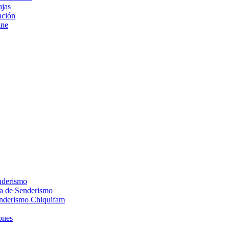
ajas
ción
ine
nderismo
ca de Senderismo
enderismo Chiquifam
ones