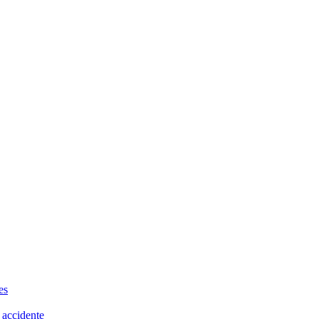
es
 accidente