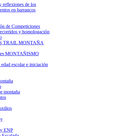
y reflexiones de los
entos en barrancos
ón de Competiciones
 recorridos y homologación
o
S TRAIL MONTAÑA
l es MONTAÑISMO
edad escolar e iniciación
montaña
o
or montaña
tos
uxilios
ly
s y ENP
 Escalada