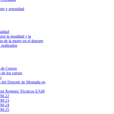
to y seguridad
ualdad
por la igualdad y la
ón de la mujer en el deporte
 realizados
 de Cursos
 de los cursos
o
 del Deporte de Montaña en
ión Registro Técnicos EAM
AM-22
AM-23
AM-24
AM-25