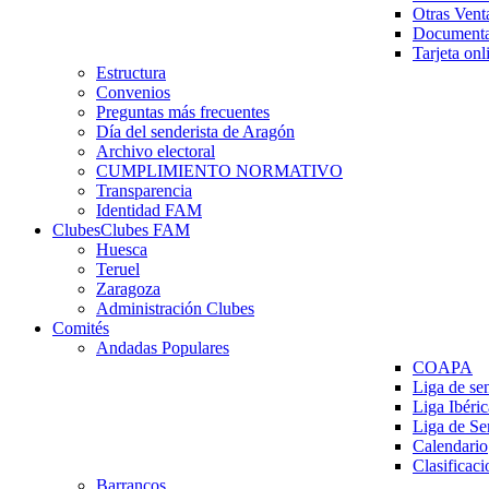
Otras Vent
Documenta
Tarjeta onl
Estructura
Convenios
Preguntas más frecuentes
Día del senderista de Aragón
Archivo electoral
CUMPLIMIENTO NORMATIVO
Transparencia
Identidad FAM
Clubes
Clubes FAM
Huesca
Teruel
Zaragoza
Administración Clubes
Comités
Andadas Populares
COAPA
Liga de se
Liga Ibéri
Liga de S
Calendario
Clasificaci
Barrancos