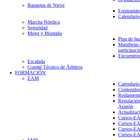
Raquetas de Nieve
Equipamien
Calendario
Marcha Nórdica
Seguridad
Mujer y Montaña
Plan de Ig
Manifiesto 
participaci
Encuentros
Escalada
Comité Técnico de Árbitros
FORMACIÓN
EAM
Calendario
Contenidos
Reglament
Regulación
Aragón
Actualizac
Cursos-E
Cursos-E
Cursos-E
Cursos-E