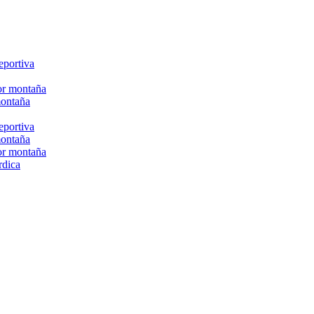
eportiva
or montaña
montaña
eportiva
montaña
or montaña
rdica