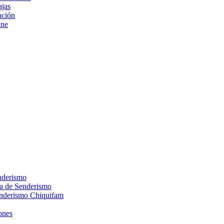
ajas
ción
ine
nderismo
ca de Senderismo
enderismo Chiquifam
ones