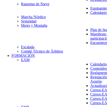
Raquetas de Nieve
Equipamien
Calendario
Marcha Nórdica
Seguridad
Mujer y Montaña
Plan de Ig
Manifiesto 
participaci
Encuentros
Escalada
Comité Técnico de Árbitros
FORMACIÓN
EAM
Calendario
Contenidos
Reglament
Regulación
Aragón
Actualizac
Cursos-E
Cursos-E
Cursos-E
Cursos-E