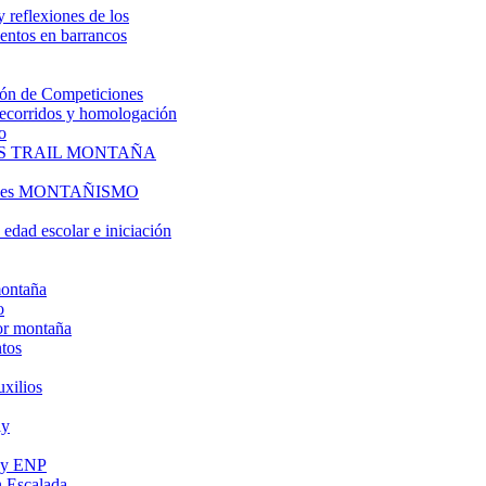
y reflexiones de los
entos en barrancos
ón de Competiciones
 recorridos y homologación
o
S TRAIL MONTAÑA
l es MONTAÑISMO
edad escolar e iniciación
montaña
o
or montaña
tos
uxilios
ly
s y ENP
 Escalada