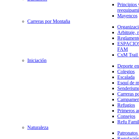
Principios 
reequipami
Mayencos
Carreras por Montaña
Organizaci
Arbitraje,
Reglament
ESPACIO
FAM
CxM Trai
Iniciación
Deporte en 
Colegios
Escalada
Esquí de 
Senderism
Carreras p
Campamen
Refugios
Primeros a
Consejos
Refu Fami
Naturaleza
Patronato
Regulación