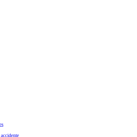
es
 accidente