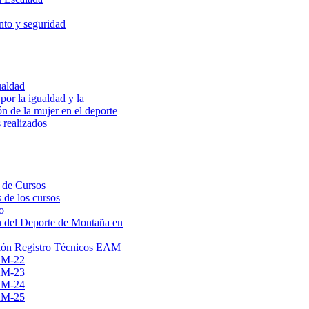
to y seguridad
ualdad
por la igualdad y la
ón de la mujer en el deporte
 realizados
 de Cursos
 de los cursos
o
 del Deporte de Montaña en
ión Registro Técnicos EAM
AM-22
AM-23
AM-24
AM-25