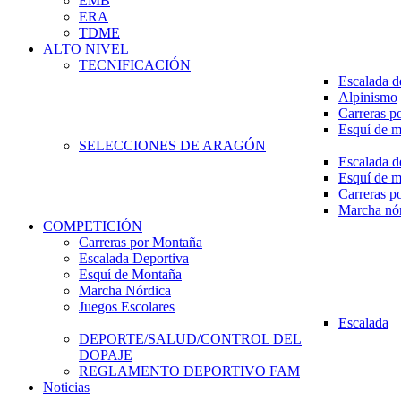
EMB
ERA
TDME
ALTO NIVEL
TECNIFICACIÓN
Escalada d
Alpinismo
Carreras p
Esquí de 
SELECCIONES DE ARAGÓN
Escalada d
Esquí de 
Carreras p
Marcha nó
COMPETICIÓN
Carreras por Montaña
Escalada Deportiva
Esquí de Montaña
Marcha Nórdica
Juegos Escolares
Escalada
DEPORTE/SALUD/CONTROL DEL
DOPAJE
REGLAMENTO DEPORTIVO FAM
Noticias