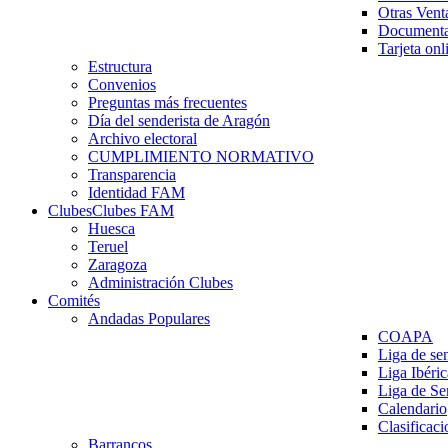
Otras Vent
Documenta
Tarjeta onl
Estructura
Convenios
Preguntas más frecuentes
Día del senderista de Aragón
Archivo electoral
CUMPLIMIENTO NORMATIVO
Transparencia
Identidad FAM
Clubes
Clubes FAM
Huesca
Teruel
Zaragoza
Administración Clubes
Comités
Andadas Populares
COAPA
Liga de se
Liga Ibéri
Liga de S
Calendario
Clasificaci
Barrancos