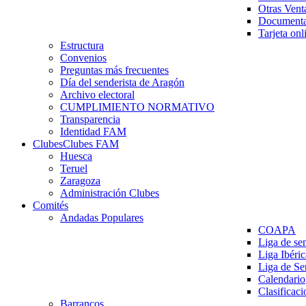
Otras Vent
Documenta
Tarjeta onl
Estructura
Convenios
Preguntas más frecuentes
Día del senderista de Aragón
Archivo electoral
CUMPLIMIENTO NORMATIVO
Transparencia
Identidad FAM
Clubes
Clubes FAM
Huesca
Teruel
Zaragoza
Administración Clubes
Comités
Andadas Populares
COAPA
Liga de se
Liga Ibéri
Liga de S
Calendario
Clasificaci
Barrancos