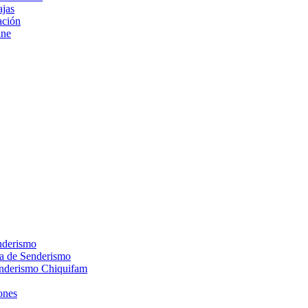
ajas
ción
ine
nderismo
ca de Senderismo
enderismo Chiquifam
ones