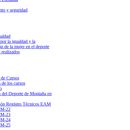
to y seguridad
ualdad
por la igualdad y la
ón de la mujer en el deporte
 realizados
 de Cursos
 de los cursos
o
 del Deporte de Montaña en
ión Registro Técnicos EAM
AM-22
AM-23
AM-24
AM-25