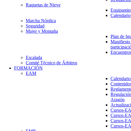
Raquetas de Nieve
Equipamien
Calendario
Marcha Nórdica
Seguridad
Mujer y Montaña
Plan de Ig
Manifiesto 
participaci
Encuentros
Escalada
Comité Técnico de Árbitros
FORMACIÓN
EAM
Calendario
Contenidos
Reglament
Regulación
Aragón
Actualizac
Cursos-E
Cursos-E
Cursos-E
Cursos-E