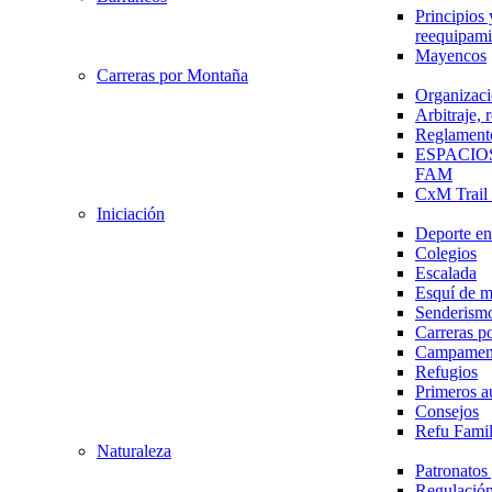
Principios 
reequipami
Mayencos
Carreras por Montaña
Organizaci
Arbitraje,
Reglament
ESPACIO
FAM
CxM Trai
Iniciación
Deporte en 
Colegios
Escalada
Esquí de 
Senderism
Carreras p
Campamen
Refugios
Primeros a
Consejos
Refu Fami
Naturaleza
Patronato
Regulación