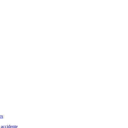
es
 accidente