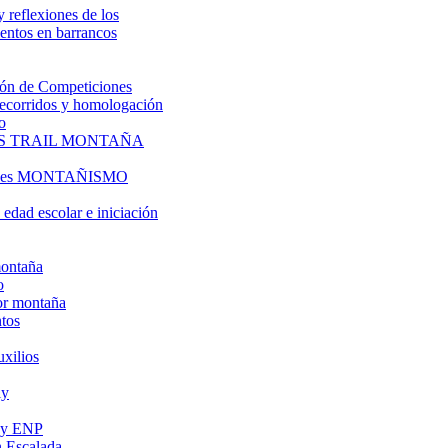
y reflexiones de los
entos en barrancos
ón de Competiciones
 recorridos y homologación
o
S TRAIL MONTAÑA
l es MONTAÑISMO
edad escolar e iniciación
montaña
o
or montaña
tos
uxilios
ly
s y ENP
 Escalada