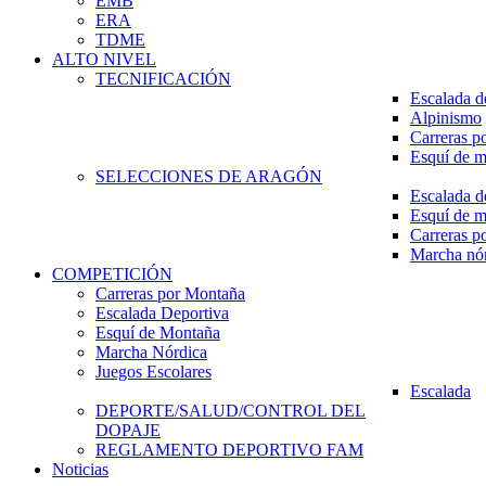
EMB
ERA
TDME
ALTO NIVEL
TECNIFICACIÓN
Escalada d
Alpinismo
Carreras p
Esquí de 
SELECCIONES DE ARAGÓN
Escalada d
Esquí de 
Carreras p
Marcha nó
COMPETICIÓN
Carreras por Montaña
Escalada Deportiva
Esquí de Montaña
Marcha Nórdica
Juegos Escolares
Escalada
DEPORTE/SALUD/CONTROL DEL
DOPAJE
REGLAMENTO DEPORTIVO FAM
Noticias