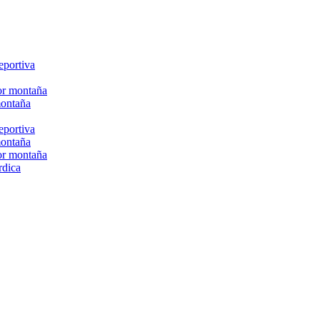
eportiva
or montaña
montaña
eportiva
montaña
or montaña
rdica