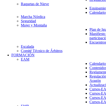
Raquetas de Nieve
Equipamien
Calendario
Marcha Nórdica
Seguridad
Mujer y Montaña
Plan de Ig
Manifiesto 
participaci
Encuentros
Escalada
Comité Técnico de Árbitros
FORMACIÓN
EAM
Calendario
Contenidos
Reglament
Regulación
Aragón
Actualizac
Cursos-E
Cursos-E
Cursos-E
Cursos-E