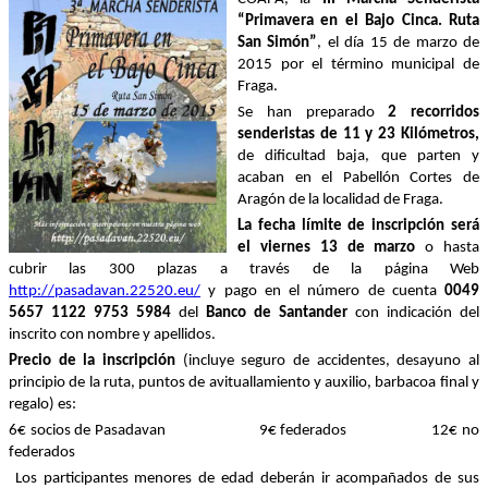
“Primavera en el Bajo Cinca. Ruta
San Simón”
, el día 15 de marzo de
2015 por el término municipal de
Fraga.
Se han preparado
2 recorridos
senderistas
de 11 y 23 Kilómetros,
de dificultad baja,
que parten y
acaban en el Pabellón Cortes de
Aragón de la localidad de Fraga.
La fecha límite de inscripción será
el viernes 13 de marzo
o hasta
cubrir las 300 plazas a través de la página Web
http://pasadavan.22520.eu/
y pago
en el número de cuenta
0049
5657 1122 9753 5984
del
Banco de Santander
con indicación del
inscrito con nombre y apellidos.
Precio de la inscripción
(incluye seguro de accidentes, desayuno al
principio de la ruta, puntos de avituallamiento y auxilio, barbacoa final y
regalo) es:
6€ socios de Pasadavan 9€ federados 12€ no
federados
Los participantes menores de edad deberán ir acompañados de sus