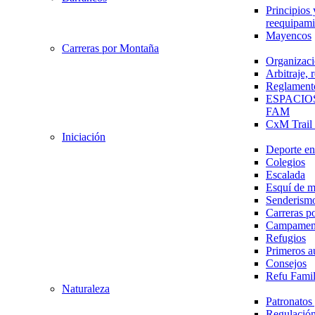
Principios 
reequipami
Mayencos
Carreras por Montaña
Organizaci
Arbitraje,
Reglament
ESPACIO
FAM
CxM Trai
Iniciación
Deporte en 
Colegios
Escalada
Esquí de 
Senderism
Carreras p
Campamen
Refugios
Primeros a
Consejos
Refu Fami
Naturaleza
Patronato
Regulación