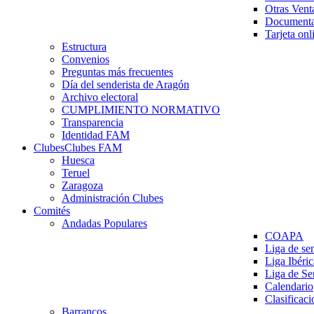
Otras Vent
Documenta
Tarjeta onl
Estructura
Convenios
Preguntas más frecuentes
Día del senderista de Aragón
Archivo electoral
CUMPLIMIENTO NORMATIVO
Transparencia
Identidad FAM
Clubes
Clubes FAM
Huesca
Teruel
Zaragoza
Administración Clubes
Comités
Andadas Populares
COAPA
Liga de se
Liga Ibéri
Liga de S
Calendario
Clasificaci
Barrancos