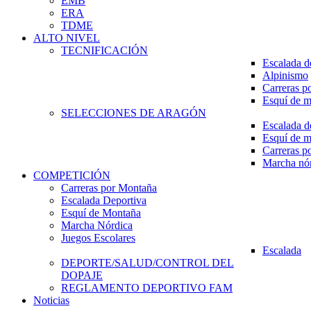
EMB
ERA
TDME
ALTO NIVEL
TECNIFICACIÓN
Escalada d
Alpinismo
Carreras p
Esquí de 
SELECCIONES DE ARAGÓN
Escalada d
Esquí de 
Carreras p
Marcha nó
COMPETICIÓN
Carreras por Montaña
Escalada Deportiva
Esquí de Montaña
Marcha Nórdica
Juegos Escolares
Escalada
DEPORTE/SALUD/CONTROL DEL
DOPAJE
REGLAMENTO DEPORTIVO FAM
Noticias