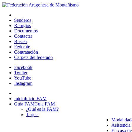
Senderos
Refugios
Documentos
Contactar
Buscar
Federate
Contratación
Carpeta del federado
Facebook
Twitter
YouTube
Instagram
Inicio
Inicio FAM
Guía FAM
Guía FAM
¿Qué es la FAM?
Tarjeta
Modalidad
Asistencia
En caso de