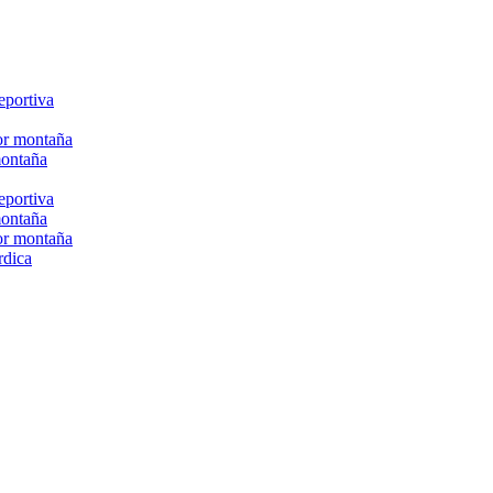
eportiva
or montaña
montaña
eportiva
montaña
or montaña
rdica