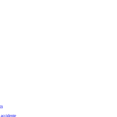
es
 accidente