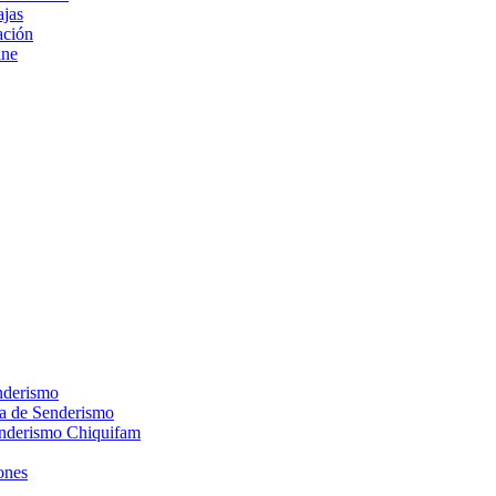
ajas
ción
ine
nderismo
ca de Senderismo
enderismo Chiquifam
ones