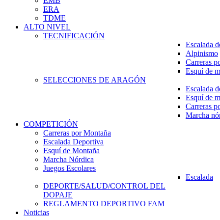
EMB
ERA
TDME
ALTO NIVEL
TECNIFICACIÓN
Escalada d
Alpinismo
Carreras p
Esquí de 
SELECCIONES DE ARAGÓN
Escalada d
Esquí de 
Carreras p
Marcha nó
COMPETICIÓN
Carreras por Montaña
Escalada Deportiva
Esquí de Montaña
Marcha Nórdica
Juegos Escolares
Escalada
DEPORTE/SALUD/CONTROL DEL
DOPAJE
REGLAMENTO DEPORTIVO FAM
Noticias