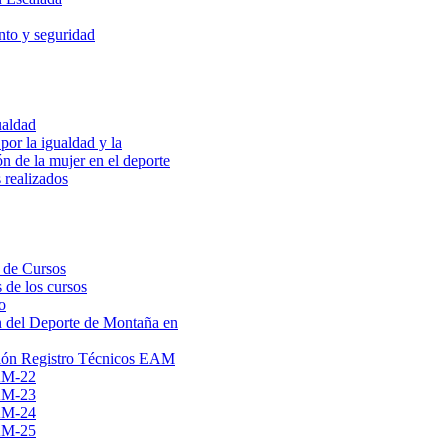
to y seguridad
ualdad
por la igualdad y la
ón de la mujer en el deporte
 realizados
 de Cursos
 de los cursos
o
 del Deporte de Montaña en
ión Registro Técnicos EAM
AM-22
AM-23
AM-24
AM-25