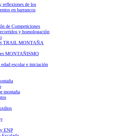
y reflexiones de los
entos en barrancos
ón de Competiciones
 recorridos y homologación
o
S TRAIL MONTAÑA
l es MONTAÑISMO
edad escolar e iniciación
montaña
o
or montaña
tos
uxilios
ly
s y ENP
 Escalada