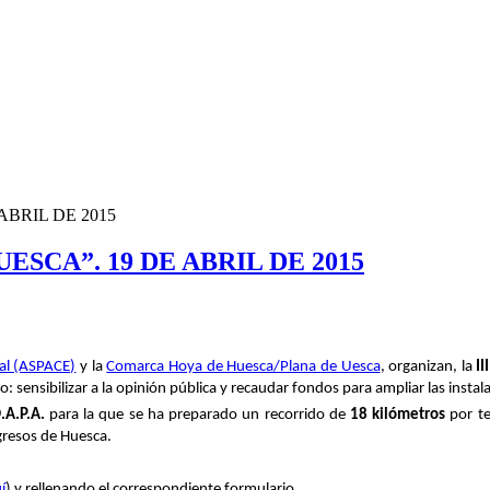
ABRIL DE 2015
SCA”. 19 DE ABRIL DE 2015
ral (ASPACE)
y la
Comarca Hoya de Huesca/Plana de Uesca
, organizan, la
I
 sensibilizar a la opinión pública y recaudar fondos para ampliar las instala
.A.P.A.
para la que se ha preparado un recorrido de
18 kilómetros
por te
ngresos de Huesca.
í
) y rellenando el correspondiente formulario.