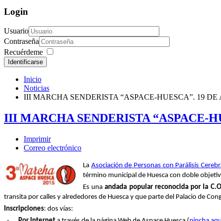
Login
Usuario
Contraseña
Recuérdeme
Identificarse
Inicio
Noticias
III MARCHA SENDERISTA “ASPACE-HUESCA”. 19 DE 
III MARCHA SENDERISTA “ASPACE-HUE
Imprimir
Correo electrónico
La
Asociación de Personas con Parálisis Cereb
término municipal de Huesca con doble objetivo:
Es una
andada popular reconocida por la C.O
transita por calles y alrededores de Huesca y que parte del Palacio de Co
Inscripciones
: dos vías:
-
Por Internet
a través de la página Web de Aspace Huesca (
pincha aqu