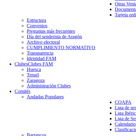
Otras Vent
Documenta
Tarjeta onl
Estructura
Convenios
Preguntas más frecuentes
Día del senderista de Aragón
Archivo electoral
CUMPLIMIENTO NORMATIVO
Transparencia
Identidad FAM
Clubes
Clubes FAM
Huesca
Teruel
Zaragoza
Administración Clubes
Comités
Andadas Populares
COAPA
Liga de se
Liga Ibéri
Liga de S
Calendario
Clasificaci
Barrancos