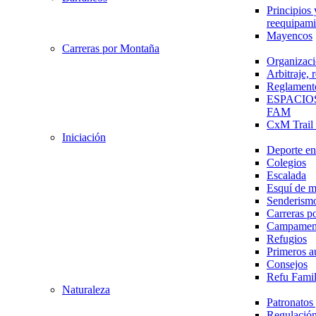
Principios 
reequipami
Mayencos
Carreras por Montaña
Organizaci
Arbitraje,
Reglament
ESPACIO
FAM
CxM Trai
Iniciación
Deporte en 
Colegios
Escalada
Esquí de 
Senderism
Carreras p
Campamen
Refugios
Primeros a
Consejos
Refu Fami
Naturaleza
Patronato
Regulación