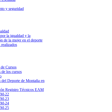
to y seguridad
ualdad
por la igualdad y la
ón de la mujer en el deporte
 realizados
 de Cursos
 de los cursos
o
 del Deporte de Montaña en
ión Registro Técnicos EAM
AM-22
AM-23
AM-24
AM-25