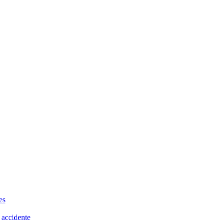
es
 accidente