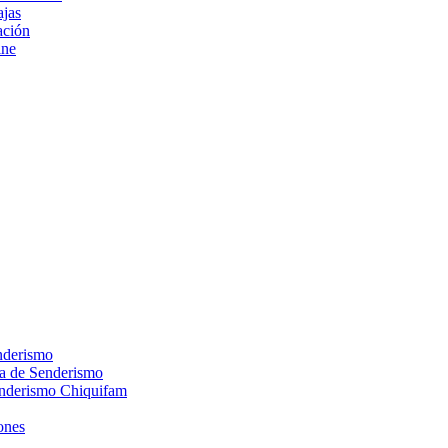
ajas
ción
ine
nderismo
ca de Senderismo
enderismo Chiquifam
ones