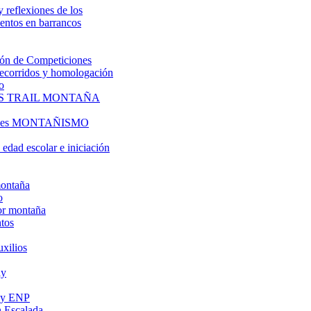
y reflexiones de los
entos en barrancos
ón de Competiciones
 recorridos y homologación
o
S TRAIL MONTAÑA
l es MONTAÑISMO
edad escolar e iniciación
montaña
o
or montaña
tos
uxilios
ly
s y ENP
 Escalada