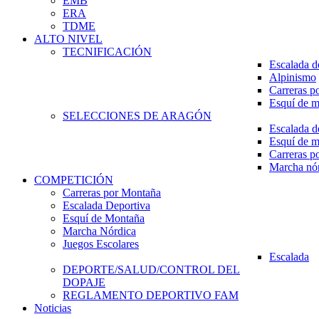
EMB
ERA
TDME
ALTO NIVEL
TECNIFICACIÓN
Escalada d
Alpinismo
Carreras p
Esquí de 
SELECCIONES DE ARAGÓN
Escalada d
Esquí de 
Carreras p
Marcha nó
COMPETICIÓN
Carreras por Montaña
Escalada Deportiva
Esquí de Montaña
Marcha Nórdica
Juegos Escolares
Escalada
DEPORTE/SALUD/CONTROL DEL
DOPAJE
REGLAMENTO DEPORTIVO FAM
Noticias