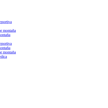
eportiva
or montaña
montaña
eportiva
montaña
or montaña
rdica