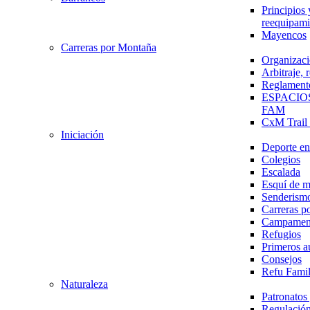
Principios 
reequipami
Mayencos
Carreras por Montaña
Organizaci
Arbitraje,
Reglament
ESPACIO
FAM
CxM Trai
Iniciación
Deporte en 
Colegios
Escalada
Esquí de 
Senderism
Carreras p
Campamen
Refugios
Primeros a
Consejos
Refu Fami
Naturaleza
Patronato
Regulación