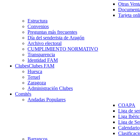
Otras Vent
Documenta
Tarjeta onl
Estructura
Convenios
Preguntas más frecuentes
Día del senderista de Aragón
Archivo electoral
CUMPLIMIENTO NORMATIVO
Transparencia
Identidad FAM
Clubes
Clubes FAM
Huesca
Teruel
Zaragoza
Administración Clubes
Comités
Andadas Populares
COAPA
Liga de se
Liga Ibéri
Liga de S
Calendario
Clasificaci
Barrancos