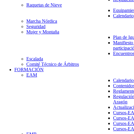
Raquetas de Nieve
Equipamien
Calendario
Marcha Nórdica
Seguridad
Mujer y Montaña
Plan de Ig
Manifiesto 
participaci
Encuentros
Escalada
Comité Técnico de Árbitros
FORMACIÓN
EAM
Calendario
Contenidos
Reglament
Regulación
Aragón
Actualizac
Cursos-E
Cursos-E
Cursos-E
Cursos-E