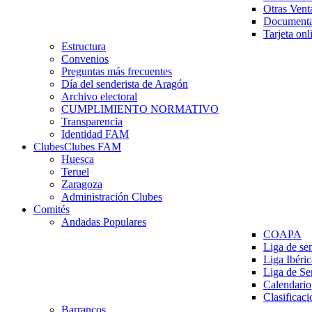
Otras Vent
Documenta
Tarjeta onl
Estructura
Convenios
Preguntas más frecuentes
Día del senderista de Aragón
Archivo electoral
CUMPLIMIENTO NORMATIVO
Transparencia
Identidad FAM
Clubes
Clubes FAM
Huesca
Teruel
Zaragoza
Administración Clubes
Comités
Andadas Populares
COAPA
Liga de se
Liga Ibéri
Liga de S
Calendario
Clasificaci
Barrancos