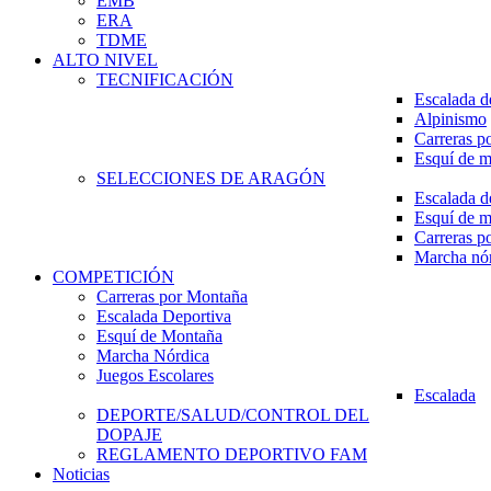
EMB
ERA
TDME
ALTO NIVEL
TECNIFICACIÓN
Escalada d
Alpinismo
Carreras p
Esquí de 
SELECCIONES DE ARAGÓN
Escalada d
Esquí de 
Carreras p
Marcha nó
COMPETICIÓN
Carreras por Montaña
Escalada Deportiva
Esquí de Montaña
Marcha Nórdica
Juegos Escolares
Escalada
DEPORTE/SALUD/CONTROL DEL
DOPAJE
REGLAMENTO DEPORTIVO FAM
Noticias