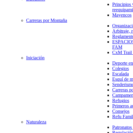
Principios 
reequipami
Mayencos
Carreras por Montaña
Organizaci
Arbitraje,
Reglament
ESPACIO
FAM
CxM Trai
Iniciación
Deporte en 
Colegios
Escalada
Esquí de 
Senderism
Carreras p
Campamen
Refugios
Primeros a
Consejos
Refu Fami
Naturaleza
Patronato
Regulación