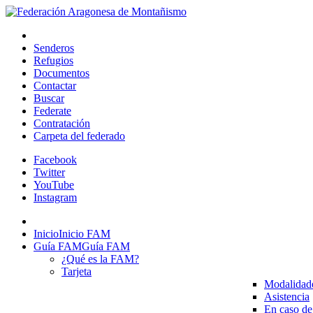
Senderos
Refugios
Documentos
Contactar
Buscar
Federate
Contratación
Carpeta del federado
Facebook
Twitter
YouTube
Instagram
Inicio
Inicio FAM
Guía FAM
Guía FAM
¿Qué es la FAM?
Tarjeta
Modalidad
Asistencia
En caso de