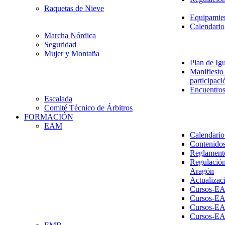
Raquetas de Nieve
Equipamien
Calendario
Marcha Nórdica
Seguridad
Mujer y Montaña
Plan de Ig
Manifiesto 
participaci
Encuentros
Escalada
Comité Técnico de Árbitros
FORMACIÓN
EAM
Calendario
Contenidos
Reglament
Regulación
Aragón
Actualizac
Cursos-E
Cursos-E
Cursos-E
Cursos-E