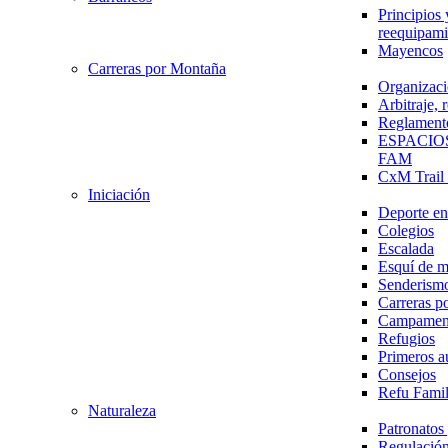
Principios 
reequipami
Mayencos
Carreras por Montaña
Organizaci
Arbitraje,
Reglament
ESPACIO
FAM
CxM Trai
Iniciación
Deporte en 
Colegios
Escalada
Esquí de 
Senderism
Carreras p
Campamen
Refugios
Primeros a
Consejos
Refu Fami
Naturaleza
Patronato
Regulación