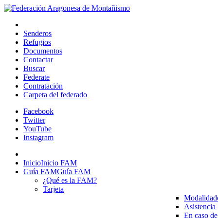
Senderos
Refugios
Documentos
Contactar
Buscar
Federate
Contratación
Carpeta del federado
Facebook
Twitter
YouTube
Instagram
Inicio
Inicio FAM
Guía FAM
Guía FAM
¿Qué es la FAM?
Tarjeta
Modalidad
Asistencia
En caso de