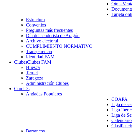
Otras Vent
Documenta
Tarjeta onl
Estructura
Convenios
Preguntas más frecuentes
Día del senderista de Aragón
Archivo electoral
CUMPLIMIENTO NORMATIVO
Transparencia
Identidad FAM
Clubes
Clubes FAM
Huesca
Teruel
Zaragoza
Administración Clubes
Comités
Andadas Populares
COAPA
Liga de se
Liga Ibéri
Liga de S
Calendario
Clasificaci
Barrancos