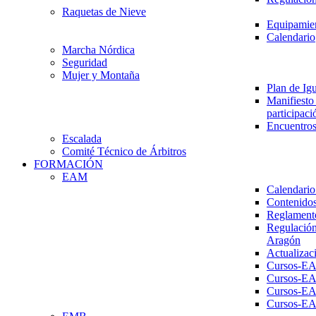
Raquetas de Nieve
Equipamien
Calendario
Marcha Nórdica
Seguridad
Mujer y Montaña
Plan de Ig
Manifiesto 
participaci
Encuentros
Escalada
Comité Técnico de Árbitros
FORMACIÓN
EAM
Calendario
Contenidos
Reglament
Regulación
Aragón
Actualizac
Cursos-E
Cursos-E
Cursos-E
Cursos-E