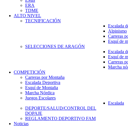
EMB
ERA
TDME
ALTO NIVEL
TECNIFICACIÓN
Escalada d
Alpinismo
Carreras p
Esquí de 
SELECCIONES DE ARAGÓN
Escalada d
Esquí de 
Carreras p
Marcha nó
COMPETICIÓN
Carreras por Montaña
Escalada Deportiva
Esquí de Montaña
Marcha Nórdica
Juegos Escolares
Escalada
DEPORTE/SALUD/CONTROL DEL
DOPAJE
REGLAMENTO DEPORTIVO FAM
Noticias