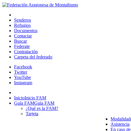
Senderos
Refugios
Documentos
Contactar
Buscar
Federate
Contratación
Carpeta del federado
Facebook
Twitter
YouTube
Instagram
Inicio
Inicio FAM
Guía FAM
Guía FAM
¿Qué es la FAM?
Tarjeta
Modalidad
Asistencia
En caso de