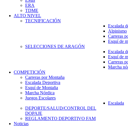
EMB
ERA
TDME
ALTO NIVEL
TECNIFICACIÓN
Escalada d
Alpinismo
Carreras p
Esquí de 
SELECCIONES DE ARAGÓN
Escalada d
Esquí de 
Carreras p
Marcha nó
COMPETICIÓN
Carreras por Montaña
Escalada Deportiva
Esquí de Montaña
Marcha Nórdica
Juegos Escolares
Escalada
DEPORTE/SALUD/CONTROL DEL
DOPAJE
REGLAMENTO DEPORTIVO FAM
Noticias