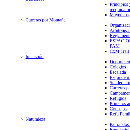
Principios 
reequipami
Mayencos
Carreras por Montaña
Organizaci
Arbitraje,
Reglament
ESPACIO
FAM
CxM Trai
Iniciación
Deporte en 
Colegios
Escalada
Esquí de 
Senderism
Carreras p
Campamen
Refugios
Primeros a
Consejos
Refu Fami
Naturaleza
Patronato
Regulación