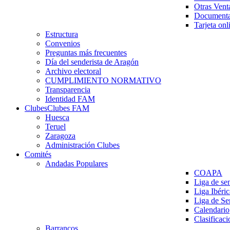
Otras Vent
Documenta
Tarjeta onl
Estructura
Convenios
Preguntas más frecuentes
Día del senderista de Aragón
Archivo electoral
CUMPLIMIENTO NORMATIVO
Transparencia
Identidad FAM
Clubes
Clubes FAM
Huesca
Teruel
Zaragoza
Administración Clubes
Comités
Andadas Populares
COAPA
Liga de se
Liga Ibéri
Liga de S
Calendario
Clasificaci
Barrancos