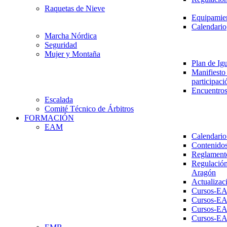
Raquetas de Nieve
Equipamien
Calendario
Marcha Nórdica
Seguridad
Mujer y Montaña
Plan de Ig
Manifiesto 
participaci
Encuentros
Escalada
Comité Técnico de Árbitros
FORMACIÓN
EAM
Calendario
Contenidos
Reglament
Regulación
Aragón
Actualizac
Cursos-E
Cursos-E
Cursos-E
Cursos-E