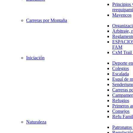
Principios 
reequipami
Mayencos
Carreras por Montaña
Organizaci
Arbitraje,
Reglament
ESPACIO
FAM
CxM Trai
Iniciación
Deporte en 
Colegios
Escalada
Esquí de 
Senderism
Carreras p
Campamen
Refugios
Primeros a
Consejos
Refu Fami
Naturaleza
Patronato
Regulación