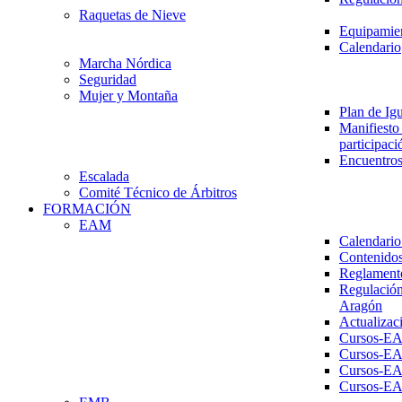
Raquetas de Nieve
Equipamien
Calendario
Marcha Nórdica
Seguridad
Mujer y Montaña
Plan de Ig
Manifiesto 
participaci
Encuentros
Escalada
Comité Técnico de Árbitros
FORMACIÓN
EAM
Calendario
Contenidos
Reglament
Regulación
Aragón
Actualizac
Cursos-E
Cursos-E
Cursos-E
Cursos-E