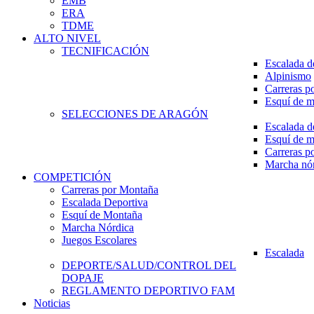
EMB
ERA
TDME
ALTO NIVEL
TECNIFICACIÓN
Escalada d
Alpinismo
Carreras p
Esquí de 
SELECCIONES DE ARAGÓN
Escalada d
Esquí de 
Carreras p
Marcha nó
COMPETICIÓN
Carreras por Montaña
Escalada Deportiva
Esquí de Montaña
Marcha Nórdica
Juegos Escolares
Escalada
DEPORTE/SALUD/CONTROL DEL
DOPAJE
REGLAMENTO DEPORTIVO FAM
Noticias