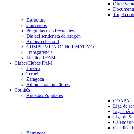
Otras Vent
Documenta
Tarjeta onl
Estructura
Convenios
Preguntas más frecuentes
Día del senderista de Aragón
Archivo electoral
CUMPLIMIENTO NORMATIVO
Transparencia
Identidad FAM
Clubes
Clubes FAM
Huesca
Teruel
Zaragoza
Administración Clubes
Comités
Andadas Populares
COAPA
Liga de se
Liga Ibéri
Liga de S
Calendario
Clasificaci
Barrancos