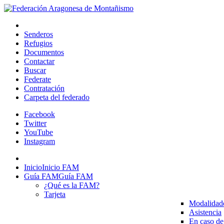
Senderos
Refugios
Documentos
Contactar
Buscar
Federate
Contratación
Carpeta del federado
Facebook
Twitter
YouTube
Instagram
Inicio
Inicio FAM
Guía FAM
Guía FAM
¿Qué es la FAM?
Tarjeta
Modalidad
Asistencia
En caso de