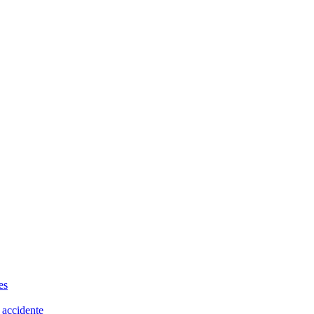
es
 accidente