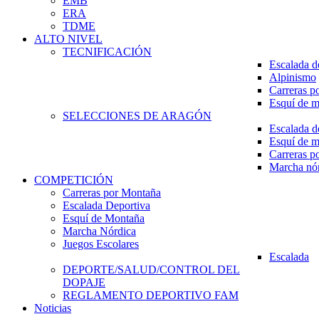
EMB
ERA
TDME
ALTO NIVEL
TECNIFICACIÓN
Escalada d
Alpinismo
Carreras p
Esquí de 
SELECCIONES DE ARAGÓN
Escalada d
Esquí de 
Carreras p
Marcha nó
COMPETICIÓN
Carreras por Montaña
Escalada Deportiva
Esquí de Montaña
Marcha Nórdica
Juegos Escolares
Escalada
DEPORTE/SALUD/CONTROL DEL
DOPAJE
REGLAMENTO DEPORTIVO FAM
Noticias