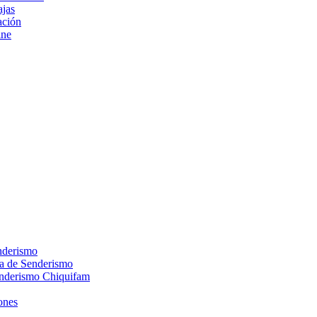
ajas
ción
ine
nderismo
ca de Senderismo
enderismo Chiquifam
ones