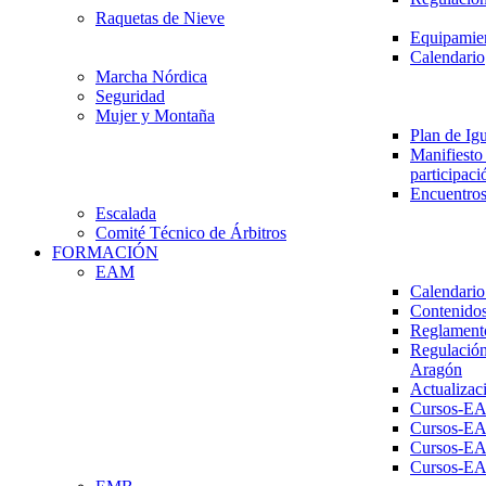
Raquetas de Nieve
Equipamien
Calendario
Marcha Nórdica
Seguridad
Mujer y Montaña
Plan de Ig
Manifiesto 
participaci
Encuentros
Escalada
Comité Técnico de Árbitros
FORMACIÓN
EAM
Calendario
Contenidos
Reglament
Regulación
Aragón
Actualizac
Cursos-E
Cursos-E
Cursos-E
Cursos-E