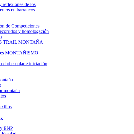
y reflexiones de los
entos en barrancos
ón de Competiciones
 recorridos y homologación
o
S TRAIL MONTAÑA
l es MONTAÑISMO
edad escolar e iniciación
montaña
o
or montaña
tos
uxilios
ly
s y ENP
 Escalada