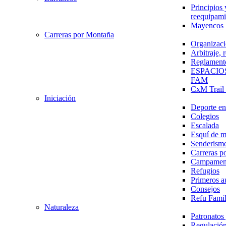
Principios 
reequipami
Mayencos
Carreras por Montaña
Organizaci
Arbitraje,
Reglament
ESPACIO
FAM
CxM Trai
Iniciación
Deporte en 
Colegios
Escalada
Esquí de 
Senderism
Carreras p
Campamen
Refugios
Primeros a
Consejos
Refu Fami
Naturaleza
Patronato
Regulación