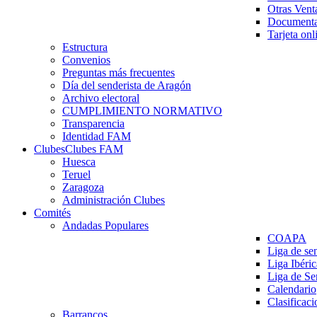
Otras Vent
Documenta
Tarjeta onl
Estructura
Convenios
Preguntas más frecuentes
Día del senderista de Aragón
Archivo electoral
CUMPLIMIENTO NORMATIVO
Transparencia
Identidad FAM
Clubes
Clubes FAM
Huesca
Teruel
Zaragoza
Administración Clubes
Comités
Andadas Populares
COAPA
Liga de se
Liga Ibéri
Liga de S
Calendario
Clasificaci
Barrancos