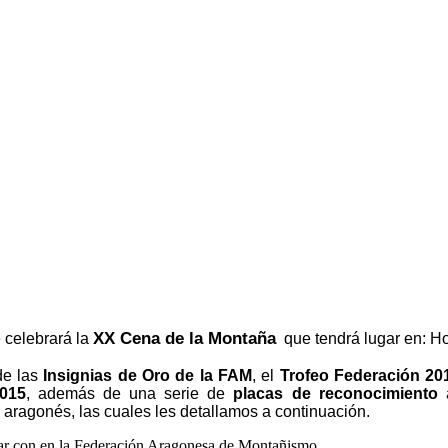
XX Cena de la Montaña
 celebrará la
que tendrá lugar en: Ho
de las
Insignias de Oro de la FAM
, el
Trofeo Federación 20
2015
, además de una serie de
placas de reconocimiento
a
aragonés, las cuales les detallamos a continuación.
tar con en la Federación Aragonesa de Montañismo.