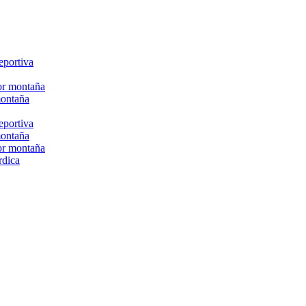
eportiva
or montaña
montaña
eportiva
montaña
or montaña
rdica