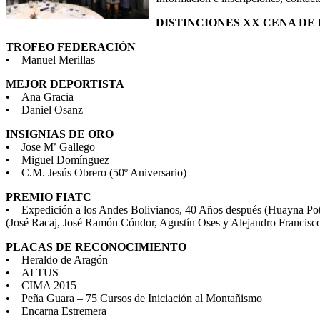
DISTINCIONES XX CENA DE 
TROFEO FEDERACIÓN
• Manuel Merillas
MEJOR DEPORTISTA
• Ana Gracia
• Daniel Osanz
INSIGNIAS DE ORO
• Jose Mª Gallego
• Miguel Domínguez
• C.M. Jesús Obrero (50º Aniversario)
PREMIO FIATC
• Expedición a los Andes Bolivianos, 40 Años después (Huayna Pot
(José Racaj, José Ramón Cóndor, Agustín Oses y Alejandro Francisco
PLACAS DE RECONOCIMIENTO
• Heraldo de Aragón
• ALTUS
• CIMA 2015
• Peña Guara – 75 Cursos de Iniciación al Montañismo
• Encarna Estremera