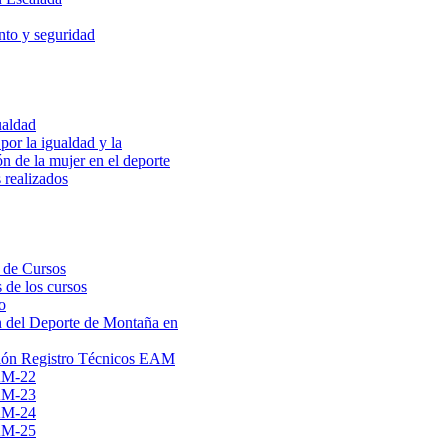
to y seguridad
ualdad
por la igualdad y la
ón de la mujer en el deporte
 realizados
 de Cursos
 de los cursos
o
 del Deporte de Montaña en
ión Registro Técnicos EAM
AM-22
AM-23
AM-24
AM-25