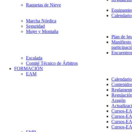
Raquetas de Nieve
Equipamien
Calendario
Marcha Nórdica
Seguridad
Mujer y Montaña
Plan de Ig
Manifiesto 
participaci
Encuentros
Escalada
Comité Técnico de Árbitros
FORMACIÓN
EAM
Calendario
Contenidos
Reglament
Regulación
Aragón
Actualizac
Cursos-E
Cursos-E
Cursos-E
Cursos-E