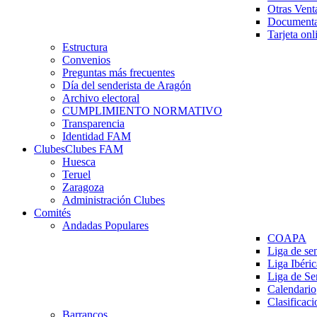
Otras Vent
Documenta
Tarjeta onl
Estructura
Convenios
Preguntas más frecuentes
Día del senderista de Aragón
Archivo electoral
CUMPLIMIENTO NORMATIVO
Transparencia
Identidad FAM
Clubes
Clubes FAM
Huesca
Teruel
Zaragoza
Administración Clubes
Comités
Andadas Populares
COAPA
Liga de se
Liga Ibéri
Liga de S
Calendario
Clasificaci
Barrancos