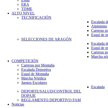
EMB
ERA
TDME
ALTO NIVEL
TECNIFICACIÓN
Escalada d
Alpinismo
Carreras p
Esquí de 
SELECCIONES DE ARAGÓN
Escalada d
Esquí de 
Carreras p
Marcha nó
COMPETICIÓN
Carreras por Montaña
Escalada Deportiva
Esquí de Montaña
Marcha Nórdica
Juegos Escolares
Escalada
DEPORTE/SALUD/CONTROL DEL
DOPAJE
REGLAMENTO DEPORTIVO FAM
Noticias