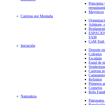
Principios 
reequipami
Mayencos
Carreras por Montaña
Organizaci
Arbitraje,
Reglament
ESPACIO
FAM
CxM Trai
Iniciación
Deporte en 
Colegios
Escalada
Esquí de 
Senderism
Carreras p
Campamen
Refugios
Primeros a
Consejos
Refu Fami
Naturaleza
Patronato
Regulación