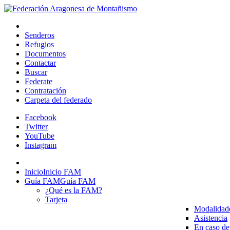
Senderos
Refugios
Documentos
Contactar
Buscar
Federate
Contratación
Carpeta del federado
Facebook
Twitter
YouTube
Instagram
Inicio
Inicio FAM
Guía FAM
Guía FAM
¿Qué es la FAM?
Tarjeta
Modalidad
Asistencia
En caso de