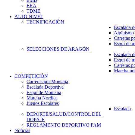
EMB
ERA
TDME
ALTO NIVEL
TECNIFICACIÓN
Escalada d
Alpinismo
Carreras p
Esquí de 
SELECCIONES DE ARAGÓN
Escalada d
Esquí de 
Carreras p
Marcha nó
COMPETICIÓN
Carreras por Montaña
Escalada Deportiva
Esquí de Montaña
Marcha Nórdica
Juegos Escolares
Escalada
DEPORTE/SALUD/CONTROL DEL
DOPAJE
REGLAMENTO DEPORTIVO FAM
Noticias