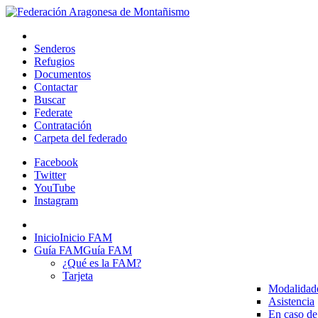
Senderos
Refugios
Documentos
Contactar
Buscar
Federate
Contratación
Carpeta del federado
Facebook
Twitter
YouTube
Instagram
Inicio
Inicio FAM
Guía FAM
Guía FAM
¿Qué es la FAM?
Tarjeta
Modalidad
Asistencia
En caso de