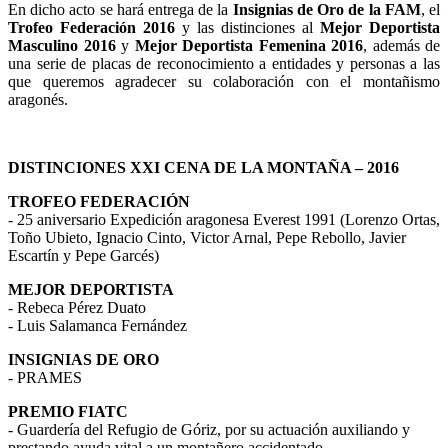
En dicho acto se hará entrega de la
Insignias de Oro de la FAM
, el
Trofeo Federación 2016
y las distinciones al
Mejor Deportista
Masculino 2016
y
Mejor Deportista Femenina 2016
, además de
una serie de placas de reconocimiento a entidades y personas a las
que queremos agradecer su colaboración con el montañismo
aragonés.
DISTINCIONES XXI CENA DE LA MONTAÑA – 2016
TROFEO FEDERACIÓN
- 25 aniversario Expedición aragonesa Everest 1991 (Lorenzo Ortas,
Toño Ubieto, Ignacio Cinto, Victor Arnal, Pepe Rebollo, Javier
Escartín y Pepe Garcés)
MEJOR DEPORTISTA
- Rebeca Pérez Duato
- Luis Salamanca Fernández
INSIGNIAS DE ORO
- PRAMES
PREMIO FIATC
- Guardería del Refugio de Góriz, por su actuación auxiliando y
prestando ayuda vital a un montañero accidentado