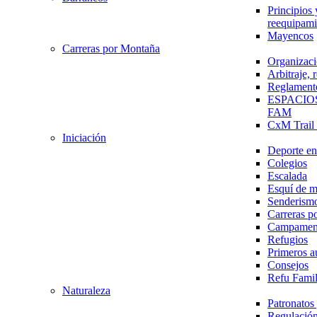
Principios 
reequipami
Mayencos
Carreras por Montaña
Organizaci
Arbitraje,
Reglament
ESPACIO
FAM
CxM Trai
Iniciación
Deporte en 
Colegios
Escalada
Esquí de 
Senderism
Carreras p
Campamen
Refugios
Primeros a
Consejos
Refu Fami
Naturaleza
Patronato
Regulación