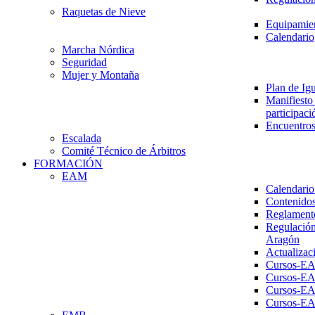
Raquetas de Nieve
Equipamien
Calendario
Marcha Nórdica
Seguridad
Mujer y Montaña
Plan de Ig
Manifiesto 
participaci
Encuentros
Escalada
Comité Técnico de Árbitros
FORMACIÓN
EAM
Calendario
Contenidos
Reglament
Regulación
Aragón
Actualizac
Cursos-E
Cursos-E
Cursos-E
Cursos-E