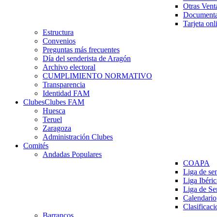
Otras Vent
Documenta
Tarjeta onl
Estructura
Convenios
Preguntas más frecuentes
Día del senderista de Aragón
Archivo electoral
CUMPLIMIENTO NORMATIVO
Transparencia
Identidad FAM
Clubes
Clubes FAM
Huesca
Teruel
Zaragoza
Administración Clubes
Comités
Andadas Populares
COAPA
Liga de se
Liga Ibéri
Liga de S
Calendario
Clasificaci
Barrancos