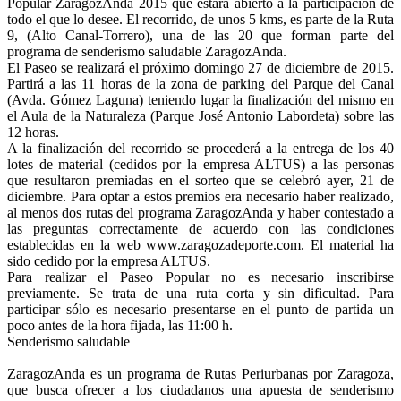
Popular ZaragozAnda 2015 que estará abierto a la participación de
todo el que lo desee. El recorrido, de unos 5 kms, es parte de la Ruta
9, (Alto Canal-Torrero), una de las 20 que forman parte del
programa de senderismo saludable ZaragozAnda.
El Paseo se realizará el próximo domingo 27 de diciembre de 2015.
Partirá a las 11 horas de la zona de parking del Parque del Canal
(Avda. Gómez Laguna) teniendo lugar la finalización del mismo en
el Aula de la Naturaleza (Parque José Antonio Labordeta) sobre las
12 horas.
A la finalización del recorrido se procederá a la entrega de los 40
lotes de material (cedidos por la empresa ALTUS) a las personas
que resultaron premiadas en el sorteo que se celebró ayer, 21 de
diciembre. Para optar a estos premios era necesario haber realizado,
al menos dos rutas del programa ZaragozAnda y haber contestado a
las preguntas correctamente de acuerdo con las condiciones
establecidas en la web www.zaragozadeporte.com. El material ha
sido cedido por la empresa ALTUS.
Para realizar el Paseo Popular no es necesario inscribirse
previamente. Se trata de una ruta corta y sin dificultad. Para
participar sólo es necesario presentarse en el punto de partida un
poco antes de la hora fijada, las 11:00 h.
Senderismo saludable
ZaragozAnda es un programa de Rutas Periurbanas por Zaragoza,
que busca ofrecer a los ciudadanos una apuesta de senderismo