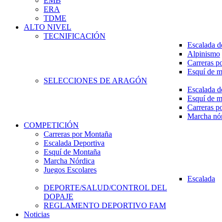
EMB
ERA
TDME
ALTO NIVEL
TECNIFICACIÓN
Escalada d
Alpinismo
Carreras p
Esquí de 
SELECCIONES DE ARAGÓN
Escalada d
Esquí de 
Carreras p
Marcha nó
COMPETICIÓN
Carreras por Montaña
Escalada Deportiva
Esquí de Montaña
Marcha Nórdica
Juegos Escolares
Escalada
DEPORTE/SALUD/CONTROL DEL
DOPAJE
REGLAMENTO DEPORTIVO FAM
Noticias