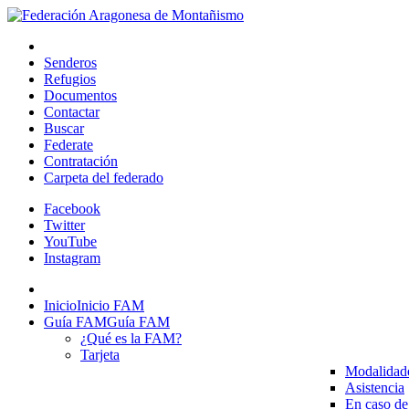
Senderos
Refugios
Documentos
Contactar
Buscar
Federate
Contratación
Carpeta del federado
Facebook
Twitter
YouTube
Instagram
Inicio
Inicio FAM
Guía FAM
Guía FAM
¿Qué es la FAM?
Tarjeta
Modalidad
Asistencia
En caso de