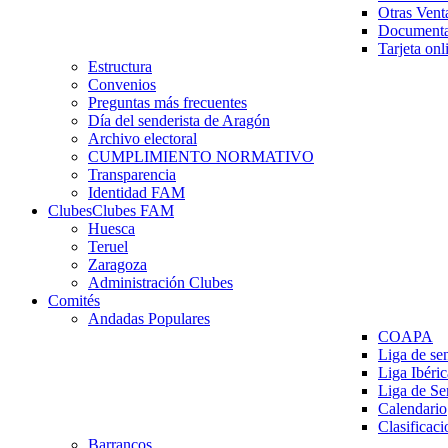
Otras Vent
Documenta
Tarjeta onl
Estructura
Convenios
Preguntas más frecuentes
Día del senderista de Aragón
Archivo electoral
CUMPLIMIENTO NORMATIVO
Transparencia
Identidad FAM
Clubes
Clubes FAM
Huesca
Teruel
Zaragoza
Administración Clubes
Comités
Andadas Populares
COAPA
Liga de se
Liga Ibéri
Liga de S
Calendario
Clasificaci
Barrancos