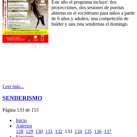
Este año el programa incluye: dos
proyecciones, dos sesiones de puertas
abiertas en el rocódromo para niños a partir
de 6 años y adultos, una competición de
bulder y una ruta senderista el domingo.
Leer más...
SENDERISMO
Página 133 de 153
Inicio
Anterior
128
129
130
131
132
133
134
135
136
137
Siguiente