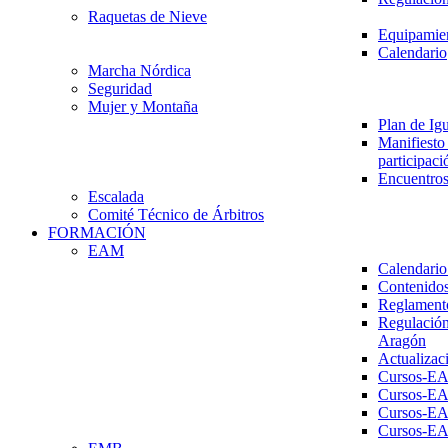
Raquetas de Nieve
Equipamien
Calendario
Marcha Nórdica
Seguridad
Mujer y Montaña
Plan de Ig
Manifiesto 
participaci
Encuentros
Escalada
Comité Técnico de Árbitros
FORMACIÓN
EAM
Calendario
Contenidos
Reglament
Regulación
Aragón
Actualizac
Cursos-E
Cursos-E
Cursos-E
Cursos-E