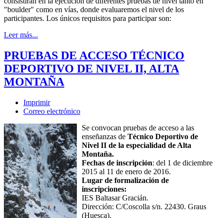
consistirán en la ejecución de diferentes pruebas de nivel tanto en
"boulder" como en vías, donde evaluaremos el nivel de los
participantes. Los únicos requisitos para participar son:
Leer más...
PRUEBAS DE ACCESO TÉCNICO
DEPORTIVO DE NIVEL II, ALTA
MONTAÑA
Imprimir
Correo electrónico
Se convocan pruebas de acceso a las
enseñanzas de
Técnico Deportivo de
Nivel II de la especialidad de Alta
Montaña.
Fechas de inscripción
: del 1 de diciembre
2015 al 11 de enero de 2016.
Lugar de formalización de
inscripciones:
IES Baltasar Gracián.
Dirección: C/Coscolla s/n. 22430. Graus
(Huesca).