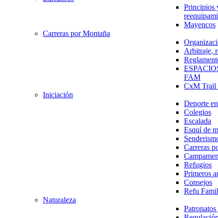
Principios 
reequipami
Mayencos
Carreras por Montaña
Organizaci
Arbitraje,
Reglament
ESPACIO
FAM
CxM Trai
Iniciación
Deporte en 
Colegios
Escalada
Esquí de 
Senderism
Carreras p
Campamen
Refugios
Primeros a
Consejos
Refu Fami
Naturaleza
Patronato
Regulación