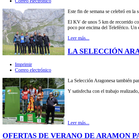
Correo electrónico
Este fin de semana se celebró en l
El KV de unos 5 km de recorrido con
poco por encima del Teleférico. Un 
Leer más...
LA SELECCIÓN ARA
Imprimir
Correo electrónico
La Selección Aragonesa también par
Y satisfecha con el trabajo realizado
Leer más...
OFERTAS DE VERANO DE ARAMON P