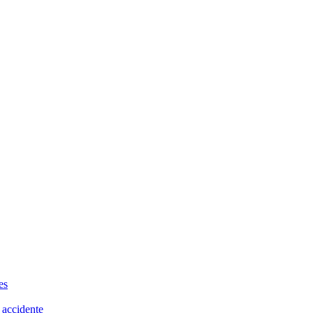
es
 accidente