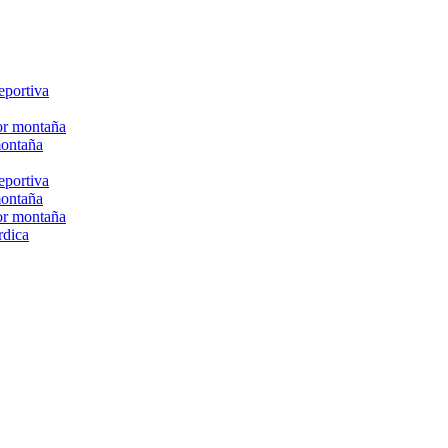
eportiva
or montaña
montaña
eportiva
montaña
or montaña
rdica