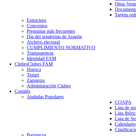
Otras Vent
Documenta
Tarjeta onl
Estructura
Convenios
Preguntas más frecuentes
Día del senderista de Aragón
Archivo electoral
CUMPLIMIENTO NORMATIVO
Transparencia
Identidad FAM
Clubes
Clubes FAM
Huesca
Teruel
Zaragoza
Administración Clubes
Comités
Andadas Populares
COAPA
Liga de se
Liga Ibéri
Liga de S
Calendario
Clasificaci
Barrancos