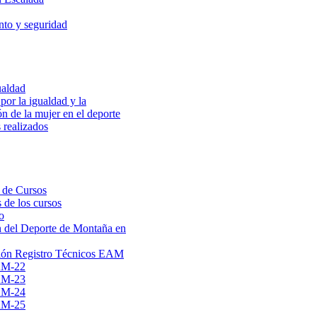
to y seguridad
ualdad
por la igualdad y la
ón de la mujer en el deporte
 realizados
 de Cursos
 de los cursos
o
 del Deporte de Montaña en
ión Registro Técnicos EAM
AM-22
AM-23
AM-24
AM-25