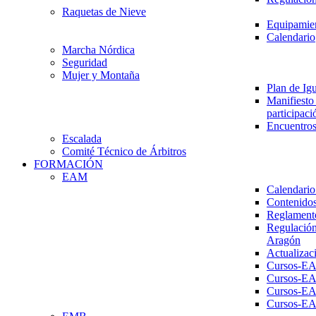
Raquetas de Nieve
Equipamien
Calendario
Marcha Nórdica
Seguridad
Mujer y Montaña
Plan de Ig
Manifiesto 
participaci
Encuentros
Escalada
Comité Técnico de Árbitros
FORMACIÓN
EAM
Calendario
Contenidos
Reglament
Regulación
Aragón
Actualizac
Cursos-E
Cursos-E
Cursos-E
Cursos-E