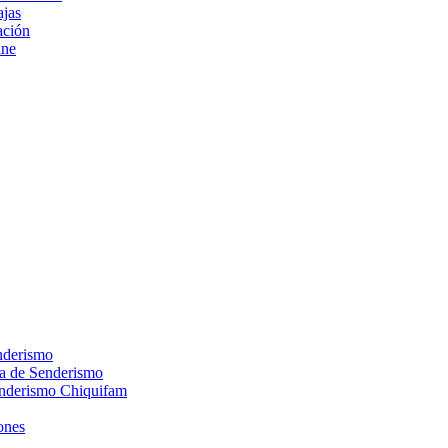
ajas
ción
ine
nderismo
ca de Senderismo
enderismo Chiquifam
ones