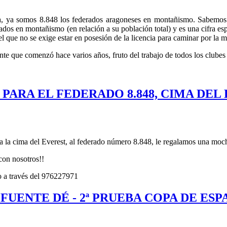
, ya somos 8.848 los federados aragoneses en montañismo. Sabemos q
s en montañismo (en relación a su población total) y es una cifra esp
l que no se exige estar en posesión de la licencia para caminar por la 
ente que comenzó hace varios años, fruto del trabajo de todos los club
ARA EL FEDERADO 8.848, CIMA DEL
a la cima del Everest, al federado número 8.848, le regalamos una moch
con nosotros!!
 a través del 976227971
FUENTE DÉ - 2ª PRUEBA COPA DE ESP