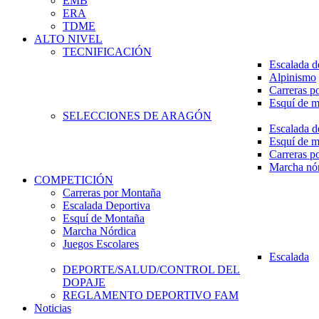
EMB
ERA
TDME
ALTO NIVEL
TECNIFICACIÓN
Escalada d
Alpinismo
Carreras p
Esquí de 
SELECCIONES DE ARAGÓN
Escalada d
Esquí de 
Carreras p
Marcha nó
COMPETICIÓN
Carreras por Montaña
Escalada Deportiva
Esquí de Montaña
Marcha Nórdica
Juegos Escolares
Escalada
DEPORTE/SALUD/CONTROL DEL
DOPAJE
REGLAMENTO DEPORTIVO FAM
Noticias