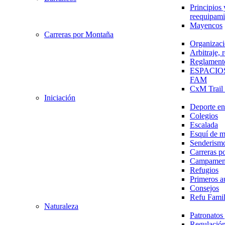
Principios 
reequipami
Mayencos
Carreras por Montaña
Organizaci
Arbitraje,
Reglament
ESPACIO
FAM
CxM Trai
Iniciación
Deporte en 
Colegios
Escalada
Esquí de 
Senderism
Carreras p
Campamen
Refugios
Primeros a
Consejos
Refu Fami
Naturaleza
Patronato
Regulación