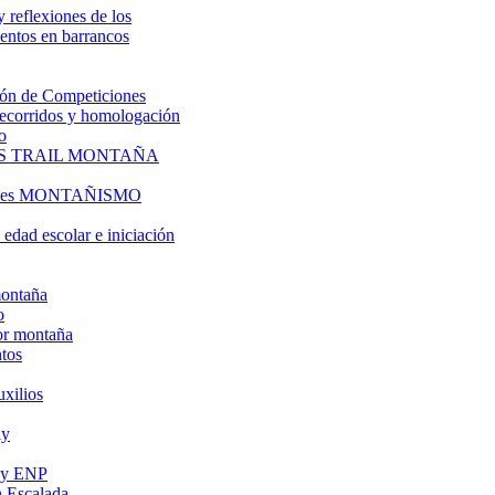
y reflexiones de los
entos en barrancos
ón de Competiciones
 recorridos y homologación
o
S TRAIL MONTAÑA
l es MONTAÑISMO
edad escolar e iniciación
montaña
o
or montaña
tos
uxilios
ly
s y ENP
 Escalada