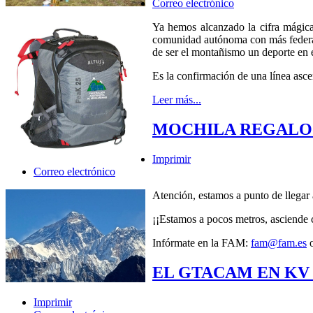
Correo electrónico
Ya hemos alcanzado la cifra mágica
comunidad autónoma con más federado
de ser el montañismo un deporte en e
Es la confirmación de una línea asc
Leer más...
MOCHILA REGALO P
Imprimir
Correo electrónico
Atención, estamos a punto de llegar 
¡¡Estamos a pocos metros, asciende 
Infórmate en la FAM:
fam@fam.es
o
EL GTACAM EN KV 
Imprimir