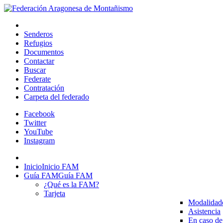
Senderos
Refugios
Documentos
Contactar
Buscar
Federate
Contratación
Carpeta del federado
Facebook
Twitter
YouTube
Instagram
Inicio
Inicio FAM
Guía FAM
Guía FAM
¿Qué es la FAM?
Tarjeta
Modalidad
Asistencia
En caso de