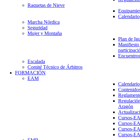
Raquetas de Nieve
Equipamien
Calendario
Marcha Nórdica
Seguridad
Mujer y Montaña
Plan de Ig
Manifiesto 
participaci
Encuentros
Escalada
Comité Técnico de Árbitros
FORMACIÓN
EAM
Calendario
Contenidos
Reglament
Regulación
Aragón
Actualizac
Cursos-E
Cursos-E
Cursos-E
Cursos-E