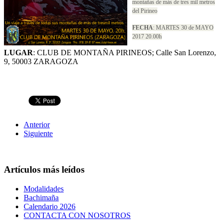
montañas de más de tres mil metros
del Pirineo
FECHA
: MARTES 30 de MAYO
2017 20.00h
LUGAR
: CLUB DE MONTAÑA PIRINEOS; Calle San Lorenzo,
9, 50003 ZARAGOZA
Anterior
Siguiente
Artículos más leídos
Modalidades
Bachimaña
Calendario 2026
CONTACTA CON NOSOTROS