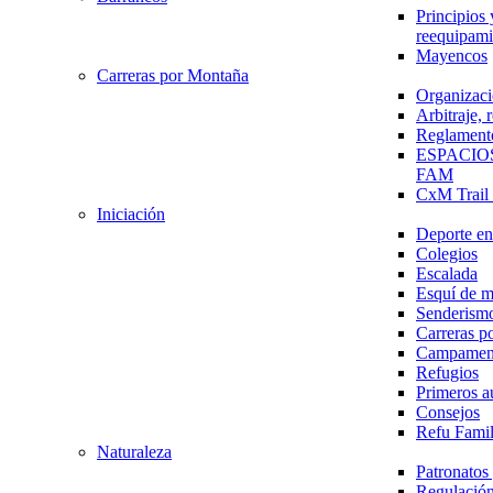
Principios 
reequipami
Mayencos
Carreras por Montaña
Organizaci
Arbitraje,
Reglament
ESPACIO
FAM
CxM Trai
Iniciación
Deporte en 
Colegios
Escalada
Esquí de 
Senderism
Carreras p
Campamen
Refugios
Primeros a
Consejos
Refu Fami
Naturaleza
Patronato
Regulación