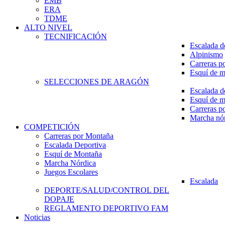
EMB
ERA
TDME
ALTO NIVEL
TECNIFICACIÓN
Escalada d
Alpinismo
Carreras p
Esquí de 
SELECCIONES DE ARAGÓN
Escalada d
Esquí de 
Carreras p
Marcha nó
COMPETICIÓN
Carreras por Montaña
Escalada Deportiva
Esquí de Montaña
Marcha Nórdica
Juegos Escolares
Escalada
DEPORTE/SALUD/CONTROL DEL
DOPAJE
REGLAMENTO DEPORTIVO FAM
Noticias