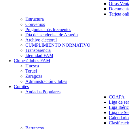
Otras Vent
Documenta
Tarjeta onl
Estructura
Convenios
Preguntas más frecuentes
Día del senderista de Aragón
Archivo electoral
CUMPLIMIENTO NORMATIVO
Transparencia
Identidad FAM
Clubes
Clubes FAM
Huesca
Teruel
Zaragoza
Administración Clubes
Comités
Andadas Populares
COAPA
Liga de se
Liga Ibéri
Liga de S
Calendario
Clasificaci
Barrancos