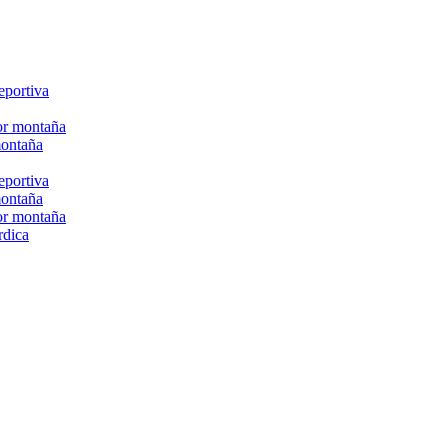
eportiva
or montaña
montaña
eportiva
montaña
or montaña
rdica