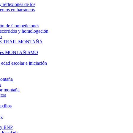
y reflexiones de los
entos en barrancos
ón de Competiciones
 recorridos y homologación
o
S TRAIL MONTAÑA
l es MONTAÑISMO
edad escolar e iniciación
montaña
o
or montaña
tos
uxilios
ly
s y ENP
 Escalada