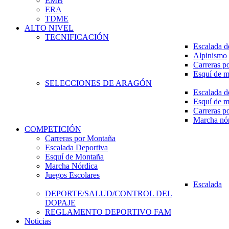
EMB
ERA
TDME
ALTO NIVEL
TECNIFICACIÓN
Escalada d
Alpinismo
Carreras p
Esquí de 
SELECCIONES DE ARAGÓN
Escalada d
Esquí de 
Carreras p
Marcha nó
COMPETICIÓN
Carreras por Montaña
Escalada Deportiva
Esquí de Montaña
Marcha Nórdica
Juegos Escolares
Escalada
DEPORTE/SALUD/CONTROL DEL
DOPAJE
REGLAMENTO DEPORTIVO FAM
Noticias