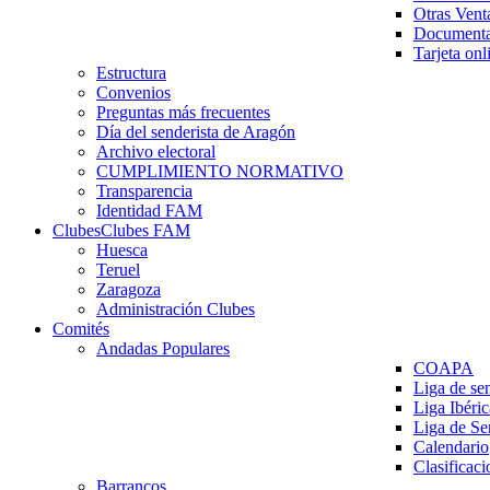
Otras Vent
Documenta
Tarjeta onl
Estructura
Convenios
Preguntas más frecuentes
Día del senderista de Aragón
Archivo electoral
CUMPLIMIENTO NORMATIVO
Transparencia
Identidad FAM
Clubes
Clubes FAM
Huesca
Teruel
Zaragoza
Administración Clubes
Comités
Andadas Populares
COAPA
Liga de se
Liga Ibéri
Liga de S
Calendario
Clasificaci
Barrancos