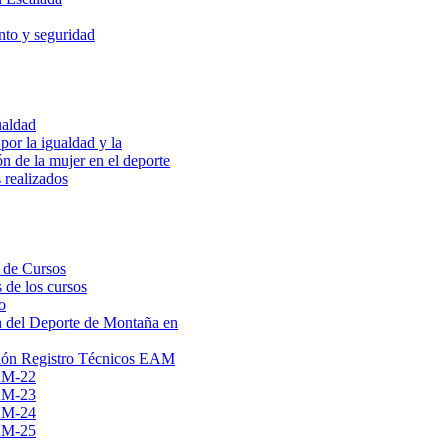
to y seguridad
ualdad
por la igualdad y la
ón de la mujer en el deporte
 realizados
 de Cursos
 de los cursos
o
 del Deporte de Montaña en
ión Registro Técnicos EAM
AM-22
AM-23
AM-24
AM-25