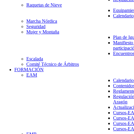
Raquetas de Nieve
Equipamien
Calendario
Marcha Nórdica
Seguridad
Mujer y Montaña
Plan de Ig
Manifiesto 
participaci
Encuentros
Escalada
Comité Técnico de Árbitros
FORMACIÓN
EAM
Calendario
Contenidos
Reglament
Regulación
Aragón
Actualizac
Cursos-E
Cursos-E
Cursos-E
Cursos-E