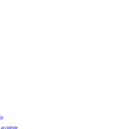
es
 accidente