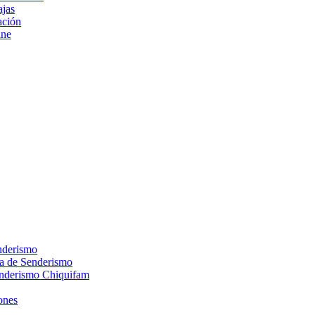
ajas
ción
ine
nderismo
ca de Senderismo
enderismo Chiquifam
ones