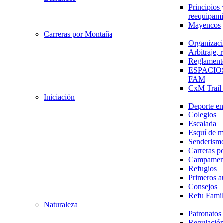
Principios 
reequipami
Mayencos
Carreras por Montaña
Organizaci
Arbitraje,
Reglament
ESPACIO
FAM
CxM Trai
Iniciación
Deporte en 
Colegios
Escalada
Esquí de 
Senderism
Carreras p
Campamen
Refugios
Primeros a
Consejos
Refu Fami
Naturaleza
Patronato
Regulación