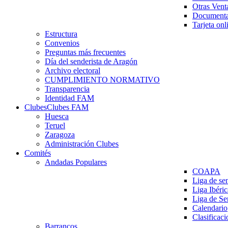
Otras Vent
Documenta
Tarjeta onl
Estructura
Convenios
Preguntas más frecuentes
Día del senderista de Aragón
Archivo electoral
CUMPLIMIENTO NORMATIVO
Transparencia
Identidad FAM
Clubes
Clubes FAM
Huesca
Teruel
Zaragoza
Administración Clubes
Comités
Andadas Populares
COAPA
Liga de se
Liga Ibéri
Liga de S
Calendario
Clasificaci
Barrancos