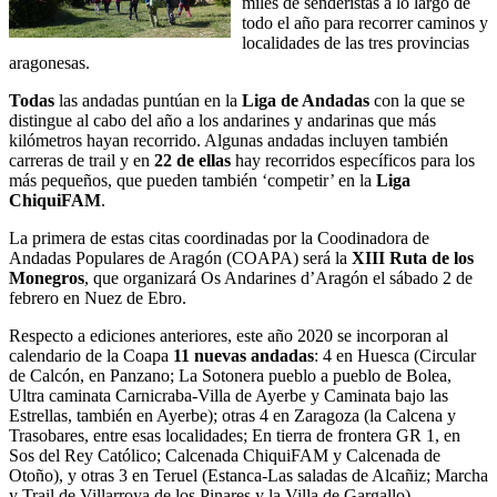
miles de senderistas a lo largo de
todo el año para recorrer caminos y
localidades de las tres provincias
aragonesas.
Todas
las andadas puntúan en la
Liga de Andadas
con la que se
distingue al cabo del año a los andarines y andarinas que más
kilómetros hayan recorrido. Algunas andadas incluyen también
carreras de trail y en
22 de ellas
hay recorridos específicos para los
más pequeños, que pueden también ‘competir’ en la
Liga
ChiquiFAM
.
La primera de estas citas coordinadas por la Coodinadora de
Andadas Populares de Aragón (COAPA) será la
XIII Ruta de los
Monegros
, que organizará Os Andarines d’Aragón el sábado 2 de
febrero en Nuez de Ebro.
Respecto a ediciones anteriores, este año 2020 se incorporan al
calendario de la Coapa
11 nuevas andadas
: 4 en Huesca (Circular
de Calcón, en Panzano; La Sotonera pueblo a pueblo de Bolea,
Ultra caminata Carnicraba-Villa de Ayerbe y Caminata bajo las
Estrellas, también en Ayerbe); otras 4 en Zaragoza (la Calcena y
Trasobares, entre esas localidades; En tierra de frontera GR 1, en
Sos del Rey Católico; Calcenada ChiquiFAM y Calcenada de
Otoño), y otras 3 en Teruel (Estanca-Las saladas de Alcañiz; Marcha
y Trail de Villarroya de los Pinares y la Villa de Gargallo).