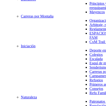
Principios 
reequipami
Mayencos
Carreras por Montaña
Organizaci
Arbitraje,
Reglament
ESPACIO
FAM
CxM Trai
Iniciación
Deporte en 
Colegios
Escalada
Esquí de 
Senderism
Carreras p
Campamen
Refugios
Primeros a
Consejos
Refu Fami
Naturaleza
Patronato
Regulación