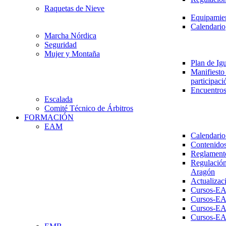
Raquetas de Nieve
Equipamien
Calendario
Marcha Nórdica
Seguridad
Mujer y Montaña
Plan de Ig
Manifiesto 
participaci
Encuentros
Escalada
Comité Técnico de Árbitros
FORMACIÓN
EAM
Calendario
Contenidos
Reglament
Regulación
Aragón
Actualizac
Cursos-E
Cursos-E
Cursos-E
Cursos-E