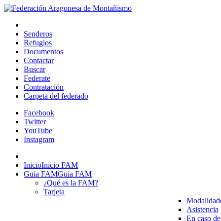
Senderos
Refugios
Documentos
Contactar
Buscar
Federate
Contratación
Carpeta del federado
Facebook
Twitter
YouTube
Instagram
Inicio
Inicio FAM
Guía FAM
Guía FAM
¿Qué es la FAM?
Tarjeta
Modalidad
Asistencia
En caso de