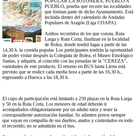
POPULAR LA SOTONERA, PUEBLO A
PUEBLO, prueba que recorre las localidades
que forman parte de dicho Ayuntamiento. Está
incluida dentro del calendario de Andadas
Populares de Aragón (Liga COAPA).
Ambos recorridos de los que consta, Ruta
Larga y Ruta Corta, finalizan en la localidad
de Bolea, donde tendrá lugar a partir de las
14,30 h. la comida popular. Los participantes tendrán la oportunidad
de poder visitar después la Colegiata de Bolea, el Museo Etnológico
Santas, y adquirir, al coincidir con las jornadas de la "CEREZA",
variedades de este producto. El retorno en BUS hasta Lierta está
previsto que se realice cada media hora a partir de las 16,30 h.,
regresando a Huesca a las 18,30 h.
El cupo de participación está limitado a 250 plazas en la Ruta Larga
y 50 en la Ruta Corta. Los menores de edad deberán ir
acompañados obligatoriamente por un adulto tutor y tener la
correspondiente autorización familiar. Se admiten perros siempre
que vayan en compañía de sus dueños, atados y controlados en todo
el recorrido; no se admitirán en el bus.