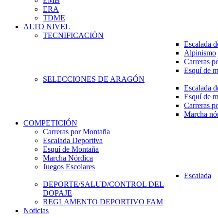
EMB
ERA
TDME
ALTO NIVEL
TECNIFICACIÓN
Escalada d
Alpinismo
Carreras p
Esquí de 
SELECCIONES DE ARAGÓN
Escalada d
Esquí de 
Carreras p
Marcha nó
COMPETICIÓN
Carreras por Montaña
Escalada Deportiva
Esquí de Montaña
Marcha Nórdica
Juegos Escolares
Escalada
DEPORTE/SALUD/CONTROL DEL
DOPAJE
REGLAMENTO DEPORTIVO FAM
Noticias