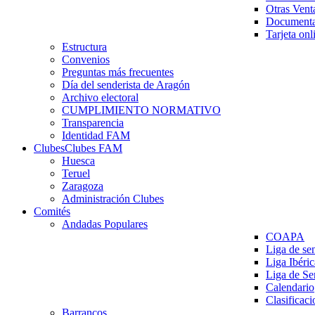
Otras Vent
Documenta
Tarjeta onl
Estructura
Convenios
Preguntas más frecuentes
Día del senderista de Aragón
Archivo electoral
CUMPLIMIENTO NORMATIVO
Transparencia
Identidad FAM
Clubes
Clubes FAM
Huesca
Teruel
Zaragoza
Administración Clubes
Comités
Andadas Populares
COAPA
Liga de se
Liga Ibéri
Liga de S
Calendario
Clasificaci
Barrancos