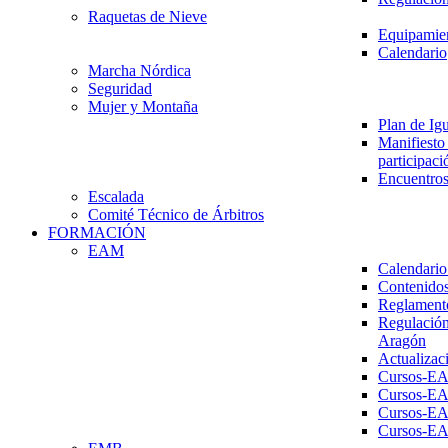
Raquetas de Nieve
Equipamien
Calendario
Marcha Nórdica
Seguridad
Mujer y Montaña
Plan de Ig
Manifiesto 
participaci
Encuentros
Escalada
Comité Técnico de Árbitros
FORMACIÓN
EAM
Calendario
Contenidos
Reglament
Regulación
Aragón
Actualizac
Cursos-E
Cursos-E
Cursos-E
Cursos-E