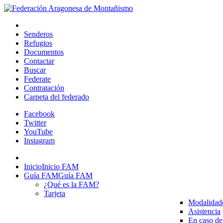
Senderos
Refugios
Documentos
Contactar
Buscar
Federate
Contratación
Carpeta del federado
Facebook
Twitter
YouTube
Instagram
Inicio
Inicio FAM
Guía FAM
Guía FAM
¿Qué es la FAM?
Tarjeta
Modalidad
Asistencia
En caso de