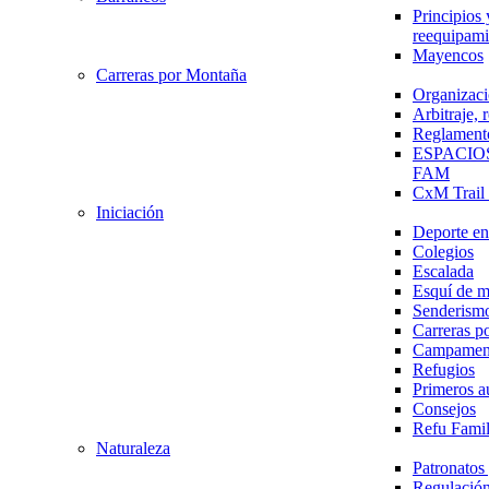
Principios 
reequipami
Mayencos
Carreras por Montaña
Organizaci
Arbitraje,
Reglament
ESPACIO
FAM
CxM Trai
Iniciación
Deporte en 
Colegios
Escalada
Esquí de 
Senderism
Carreras p
Campamen
Refugios
Primeros a
Consejos
Refu Fami
Naturaleza
Patronato
Regulación